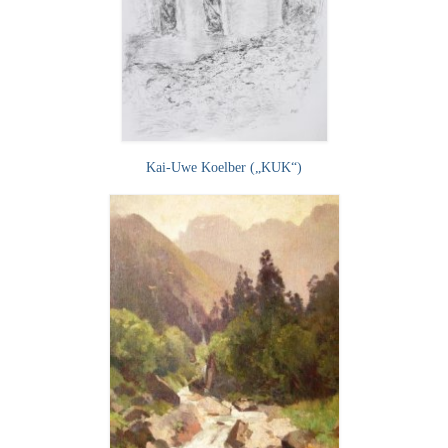
Emma Joos
Paul Segieth
Richard Sprick
Weitere Künstler 1900-1945
Kai-Uwe Koelber („KUK“)
Kunst nach 1945
Helmut Diekmann
Hermann Dieste
August Lange-Brock
Ludwig (Luis) Neu
Ferdinand Springer
Arne Siegfried