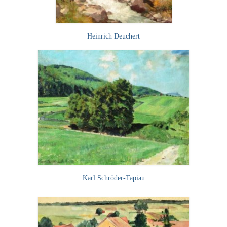
Curt Wittenbecher
Weitere Künstler nach 1945
Heinrich Deuchert
Unbekannt
Autographen / Dokumente
Herkunft & Wirkungsstätte
Berliner Künstler
Düsseldorfer Künstler
Fränkische Künstler
Hamburger Künstler
Karl Schröder-Tapiau
Münchner Künstler
Pfälzer Künstler