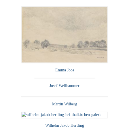
Neues
Tägliche Dosis Kunst
Themenflyer
Themenflyer: Trügerische Idyllen
Themenflyer: Buch und Schrift in der Kunst
Themenflyer: Sehnsucht Süden
Emma Joos
Themenflyer: Walter Becker
Josef Weilhammer
Themenflyer: Richild Holt
Themenflyer: Ernst Geitlinger
Martin Wilberg
Themenflyer: Michel Wagner
Weitere Themenflyer
Wilhelm Jakob Hertling