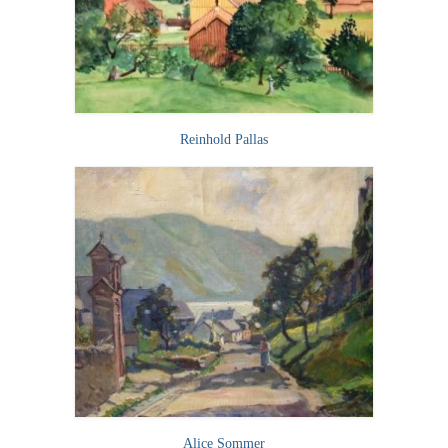
Schwäbische Künstler
Weitere
Expressiver Realismus
Motive
Reinhold Pallas
Abstraktion
Industrie & Arbeit
Mediterrane Landschaft
Norddeutsche Landschaften
Süddeutsche Landschaft
Selbstbildnisse
Stillleben
Alice Sommer