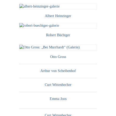
Buchempfehlungen
Richild Holt – Farbe und Linie
Albert Heinzinger
Theodor Zeller (1900-1986) Maler und
Visionär
Robert Büchtger
Walter Becker (1893-1984) Malerei und Grafik
Der Maler Richard Sprick (1901-1976)
Otto Gross
Suche
Arthur von Scheibenhof
Über Uns
Kontakt
Curt Wittenbecher
Publikationsliste
Emma Joos
Über Uns
Curt Wittenbecher