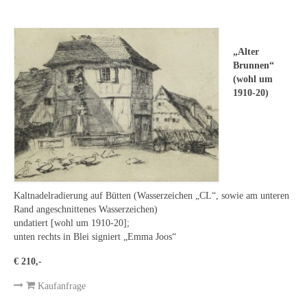
Leonhard Heinrich Hessel
George Paice
„Alter
Johann Georg Strobel
Brunnen“
(wohl um
Ludwig Martin Wilberg
1910-20)
Weitere Künstler nach 1945
Kunst 1900-1945
Walter Becker
Kaltnadelradierung auf Bütten (Wasserzeichen „CL“, sowie am unteren
Ernst Geitlinger
Rand angeschnittenes Wasserzeichen)
undatiert [wohl um 1910-20];
Erich Hartmann
unten rechts in Blei signiert „Emma Joos“
Wilhelm von Hillern-Flinsch
€ 210,-
Karl Otto Hy
Kaufanfrage