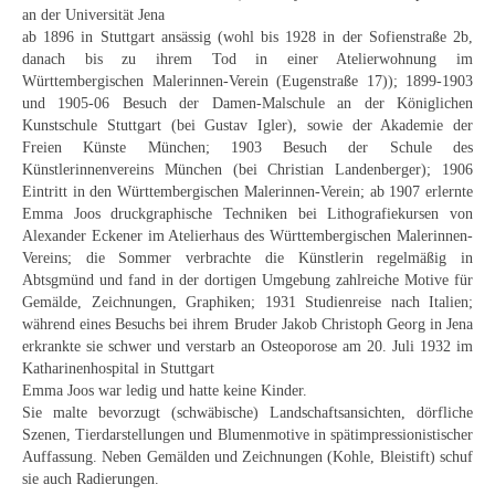
Curt Wittenbecher
an der Universität Jena
ab 1896 in Stuttgart ansässig (wohl bis 1928 in der Sofienstraße 2b,
Weitere Künstler nach 1945
danach bis zu ihrem Tod in einer Atelierwohnung im
Württembergischen Malerinnen-Verein (Eugenstraße 17)); 1899-1903
Unbekannt
und 1905-06 Besuch der Damen-Malschule an der Königlichen
Kunstschule Stuttgart (bei Gustav Igler), sowie der Akademie der
Autographen / Dokumente
Freien Künste München; 1903 Besuch der Schule des
Künstlerinnenvereins München (bei Christian Landenberger); 1906
Eintritt in den Württembergischen Malerinnen-Verein; ab 1907 erlernte
Herkunft & Wirkungsstätte
Emma Joos druckgraphische Techniken bei Lithografiekursen von
Alexander Eckener im Atelierhaus des Württembergischen Malerinnen-
Berliner Künstler
Vereins; die Sommer verbrachte die Künstlerin regelmäßig in
Abtsgmünd und fand in der dortigen Umgebung zahlreiche Motive für
Düsseldorfer Künstler
Gemälde, Zeichnungen, Graphiken; 1931 Studienreise nach Italien;
während eines Besuchs bei ihrem Bruder Jakob Christoph Georg in Jena
Fränkische Künstler
erkrankte sie schwer und verstarb an Osteoporose am 20. Juli 1932 im
Katharinenhospital in Stuttgart
Hamburger Künstler
Emma Joos war ledig und hatte keine Kinder.
Sie malte bevorzugt (schwäbische) Landschaftsansichten, dörfliche
Münchner Künstler
Szenen, Tierdarstellungen und Blumenmotive in spätimpressionistischer
Auffassung. Neben Gemälden und Zeichnungen (Kohle, Bleistift) schuf
Pfälzer Künstler
sie auch Radierungen.