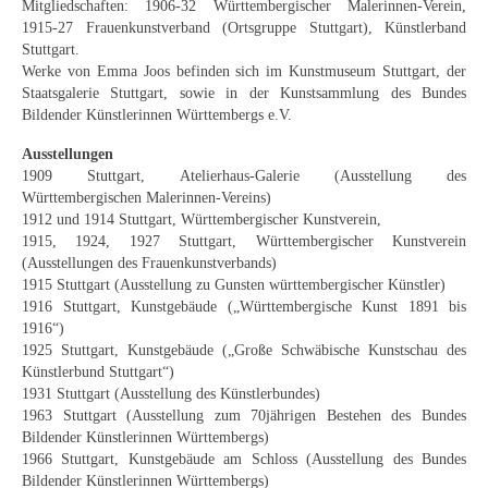
Mitgliedschaften: 1906-32 Württembergischer Malerinnen-Verein,
Schwäbische Künstler
1915-27 Frauenkunstverband (Ortsgruppe Stuttgart), Künstlerband
Stuttgart.
Weitere
Werke von Emma Joos befinden sich im Kunstmuseum Stuttgart, der
Staatsgalerie Stuttgart, sowie in der Kunstsammlung des Bundes
Expressiver Realismus
Bildender Künstlerinnen Württembergs e.V.
Motive
Ausstellungen
1909 Stuttgart, Atelierhaus-Galerie (Ausstellung des
Abstraktion
Württembergischen Malerinnen-Vereins)
1912 und 1914 Stuttgart, Württembergischer Kunstverein,
Industrie & Arbeit
1915, 1924, 1927 Stuttgart, Württembergischer Kunstverein
(Ausstellungen des Frauenkunstverbands)
Mediterrane Landschaft
1915 Stuttgart (Ausstellung zu Gunsten württembergischer Künstler)
1916 Stuttgart, Kunstgebäude („Württembergische Kunst 1891 bis
Norddeutsche Landschaften
1916“)
1925 Stuttgart, Kunstgebäude („Große Schwäbische Kunstschau des
Süddeutsche Landschaft
Künstlerbund Stuttgart“)
1931 Stuttgart (Ausstellung des Künstlerbundes)
1963 Stuttgart (Ausstellung zum 70jährigen Bestehen des Bundes
Selbstbildnisse
Bildender Künstlerinnen Württembergs)
1966 Stuttgart, Kunstgebäude am Schloss (Ausstellung des Bundes
Stillleben
Bildender Künstlerinnen Württembergs)