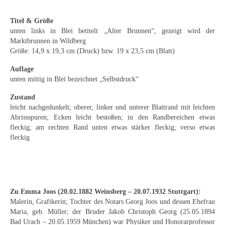
Emma Joos
Titel & Größe
Paul Segieth
unten links in Blei betitelt „Alter Brunnen“, gezeigt wird der
Marktbrunnen in Wildberg
Richard Sprick
Größe: 14,9 x 19,3 cm (Druck) bzw. 19 x 23,5 cm (Blatt)
Weitere Künstler 1900-1945
Auflage
unten mittig in Blei bezeichnet „Selbstdruck“
Kunst nach 1945
Zustand
Helmut Diekmann
leicht nachgedunkelt; oberer, linker und unterer Blattrand mit leichten
Abrissspuren; Ecken leicht bestoßen; in den Randbereichen etwas
Hermann Dieste
fleckig; am rechten Rand unten etwas stärker fleckig; verso etwas
fleckig
August Lange-Brock
Ludwig (Luis) Neu
Ferdinand Springer
Zu Emma Joos (20.02.1882 Weinsberg – 20.07.1932 Stuttgart):
Malerin, Grafikerin; Tochter des Notars Georg Joos und dessen Ehefrau
Arne Siegfried
Maria, geb. Müller; der Bruder Jakob Christoph Georg (25.05.1894
Bad Urach – 20.05.1959 München) war Physiker und Honorarprofessor