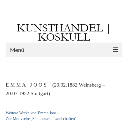
Suchen
nach:
KUNSTHANDEL |
KOSKULL
Menü
Startseite
Künstler
E M M A J O O S (20.02.1882 Weinsberg –
Kunst vor 1900
20.07.1932 Stuttgart)
Georg Otto Forster (01.08.1791 Sausenheim
– 02.06.1851 ebd.)
Weitere Werke von Emma Joos
Max Gaisser
Zur Motivseite ‚Süddeutsche Landschaften‘