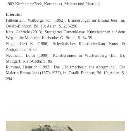
1982 Kirchheim/Teck, Kornhaus („Malerei und Plastik“).
Neues
Literatur
Tägliche Dosis Kunst
Falkenstein, Walburga von (1992): Erinnerungen an Emma Joos, in:
Ostalb-Einhorn; Bd. 19; Aalen; S. 295-296
Themenflyer
Katz, Gabriele (2013): Stuttgarter Damenklasse. Künstlerinnen auf dem
Weg in die Moderne; Karlsruhe: G. Braun; S. 34-39
Themenflyer: Trügerische Idyllen
Nagel, Gert K. (1986): Schwäbisches Künstlerlexikon; Kunst &
Antiquitäten; S. 63
Themenflyer: Buch und Schrift in der Kunst
Neumann, Edith (1999): Künstlerinnen in Württemberg (Bd. II);
Stuttgart: Klett-Cotta; S. 85
Themenflyer: Sehnsucht Süden
Rummel, Heinrich (1992): Die ‚Holzmacherin aus Abtsgmünd‘. Die
Malerin Emma Joos (1870-1932), in: Ostalb-Einhorn; Bd. 19; Aalen; S.
Themenflyer: Walter Becker
294
Themenflyer: Richild Holt
Themenflyer: Ernst Geitlinger
Themenflyer: Michel Wagner
Weitere Themenflyer