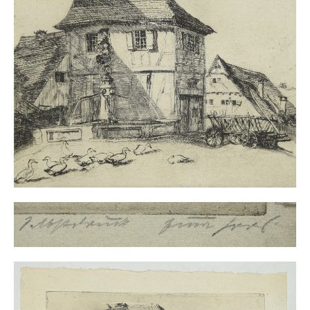
Buchempfehlungen
Richild Holt – Farbe und Linie
Theodor Zeller (1900-1986) Maler und
Visionär
Walter Becker (1893-1984) Malerei und Grafik
Der Maler Richard Sprick (1901-1976)
Suche
Über Uns
Kontakt
Publikationsliste
Über Uns