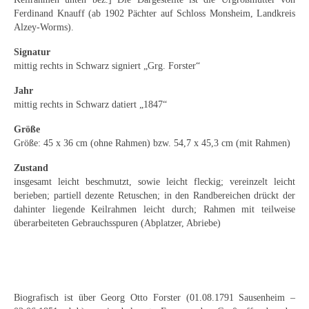
Emma Joos
Ferdinand Knauff (ab 1902 Pächter auf Schloss Monsheim, Landkreis
Alzey-Worms).
Paul Segieth
Signatur
Richard Sprick
mittig rechts in Schwarz signiert „Grg. Forster“
Weitere Künstler 1900-1945
Jahr
mittig rechts in Schwarz datiert „1847“
Kunst nach 1945
Größe
Größe: 45 x 36 cm (ohne Rahmen) bzw. 54,7 x 45,3 cm (mit Rahmen)
Helmut Diekmann
Zustand
Hermann Dieste
insgesamt leicht beschmutzt, sowie leicht fleckig; vereinzelt leicht
berieben; partiell dezente Retuschen; in den Randbereichen drückt der
August Lange-Brock
dahinter liegende Keilrahmen leicht durch; Rahmen mit teilweise
überarbeiteten Gebrauchsspuren (Abplatzer, Abriebe)
Ludwig (Luis) Neu
Ferdinand Springer
Arne Siegfried
Biografisch ist über Georg Otto Forster (01.08.1791 Sausenheim –