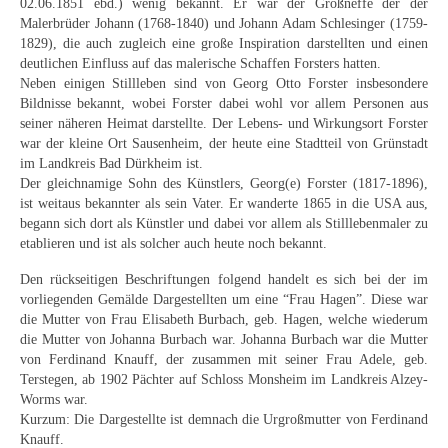
02.06.1851 ebd.) wenig bekannt. Er war der Großneffe der der
Curt Wittenbecher
Malerbrüder Johann (1768-1840) und Johann Adam Schlesinger (1759-
1829), die auch zugleich eine große Inspiration darstellten und einen
Weitere Künstler nach 1945
deutlichen Einfluss auf das malerische Schaffen Forsters hatten.
Neben einigen Stillleben sind von Georg Otto Forster insbesondere
Unbekannt
Bildnisse bekannt, wobei Forster dabei wohl vor allem Personen aus
seiner näheren Heimat darstellte. Der Lebens- und Wirkungsort Forster
Autographen / Dokumente
war der kleine Ort Sausenheim, der heute eine Stadtteil von Grünstadt
im Landkreis Bad Dürkheim ist.
Herkunft & Wirkungsstätte
Der gleichnamige Sohn des Künstlers, Georg(e) Forster (1817-1896),
ist weitaus bekannter als sein Vater. Er wanderte 1865 in die USA aus,
Berliner Künstler
begann sich dort als Künstler und dabei vor allem als Stilllebenmaler zu
etablieren und ist als solcher auch heute noch bekannt.
Düsseldorfer Künstler
Den rückseitigen Beschriftungen folgend handelt es sich bei der im
Fränkische Künstler
vorliegenden Gemälde Dargestellten um eine “Frau Hagen”. Diese war
die Mutter von Frau Elisabeth Burbach, geb. Hagen, welche wiederum
Hamburger Künstler
die Mutter von Johanna Burbach war. Johanna Burbach war die Mutter
von Ferdinand Knauff, der zusammen mit seiner Frau Adele, geb.
Münchner Künstler
Terstegen, ab 1902 Pächter auf Schloss Monsheim im Landkreis Alzey-
Worms war.
Pfälzer Künstler
Kurzum: Die Dargestellte ist demnach die Urgroßmutter von Ferdinand
Knauff.