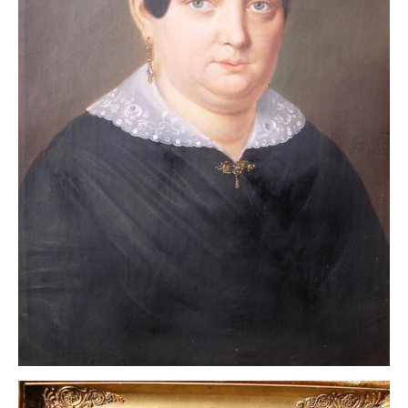
Buchempfehlungen
Richild Holt – Farbe und Linie
Theodor Zeller (1900-1986) Maler und
Visionär
Walter Becker (1893-1984) Malerei und Grafik
Der Maler Richard Sprick (1901-1976)
Suche
Über Uns
Kontakt
Publikationsliste
Über Uns