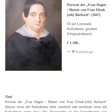
Leonhard Heinrich Hessel
Portrait der „Frau Hagen
/ Mutter von Frau Elisab.
George Paice
[eth] Burbach“ (1847)
Johann Georg Strobel
Öl auf Leinwand;
Keilrahmen; gerahmt
Ludwig Martin Wilberg
[Originalrahmen]
Weitere Künstler nach 1945
€ 1.200,-
Kaufanfrage
Kunst 1900-1945
Walter Becker
Ernst Geitlinger
Erich Hartmann
Wilhelm von Hillern-Flinsch
Titel
Portrait der „Frau Hagen / Mutter von Frau Elisab.[eth] Burbach“
Karl Otto Hy
[hierzu verso auf Keilrahmen oben zweifach und nochmals verso auf
Keilrahmen unten bez.] Die Dargestellte ist die Urgroßmutter von