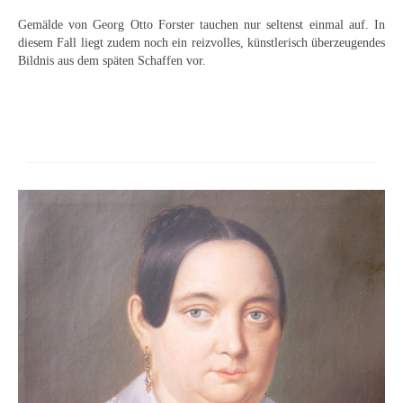
Schwäbische Künstler
Gemälde von Georg Otto Forster tauchen nur seltenst einmal auf. In
diesem Fall liegt zudem noch ein reizvolles, künstlerisch überzeugendes
Weitere
Bildnis aus dem späten Schaffen vor.
Expressiver Realismus
Motive
Abstraktion
Industrie & Arbeit
Mediterrane Landschaft
Norddeutsche Landschaften
Süddeutsche Landschaft
Selbstbildnisse
Stillleben