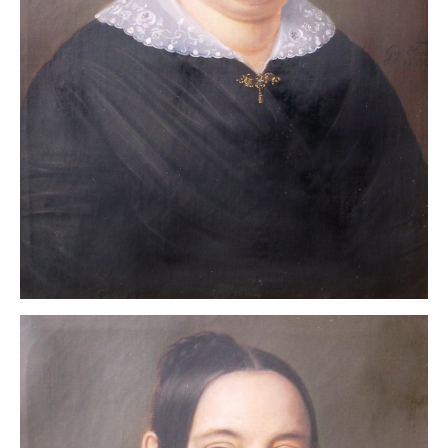
Neues
Tägliche Dosis Kunst
Themenflyer
Themenflyer: Trügerische Idyllen
Themenflyer: Buch und Schrift in der Kunst
Themenflyer: Sehnsucht Süden
Themenflyer: Walter Becker
Themenflyer: Richild Holt
Themenflyer: Ernst Geitlinger
Themenflyer: Michel Wagner
Weitere Themenflyer