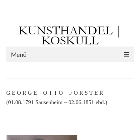
Suchen
nach:
KUNSTHANDEL |
KOSKULL
Menü
Startseite
Künstler
G E O R G E O T T O F O R S T E R
Kunst vor 1900
(01.08.1791 Sausenheim – 02.06.1851 ebd.)
Georg Otto Forster (01.08.1791 Sausenheim
– 02.06.1851 ebd.)
Max Gaisser