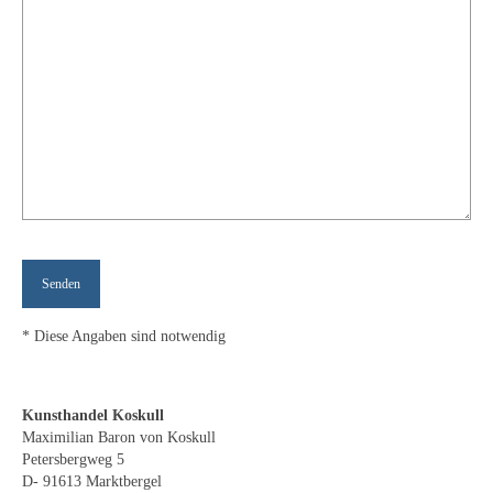
Curt Wittenbecher
Weitere Künstler nach 1945
Unbekannt
Autographen / Dokumente
Herkunft & Wirkungsstätte
Berliner Künstler
Düsseldorfer Künstler
Fränkische Künstler
* Diese Angaben sind notwendig
Hamburger Künstler
Kunsthandel Koskull
Münchner Künstler
Maximilian Baron von Koskull
Petersbergweg 5
Pfälzer Künstler
D- 91613 Marktbergel