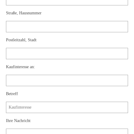
Emma Joos
Straße, Hausnummer
Paul Segieth
Richard Sprick
Weitere Künstler 1900-1945
Postleitzahl, Stadt
Kunst nach 1945
Helmut Diekmann
Kaufinteresse an:
Hermann Dieste
August Lange-Brock
Betreff
Ludwig (Luis) Neu
Ferdinand Springer
Ihre Nachricht
Arne Siegfried