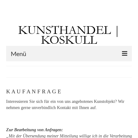
Suchen
nach:
KUNSTHANDEL |
KOSKULL
Menü
Startseite
Künstler
K A U F A N F R A G E
Kunst vor 1900
Interessieren Sie sich für ein von uns angebotenes Kunstobjekt? Wir
Georg Otto Forster (01.08.1791 Sausenheim
nehmen gerne unverbindlich Kontakt mit Ihnen auf.
– 02.06.1851 ebd.)
Max Gaisser
Zur Bearbeitung von Anfragen:
„Mit der Übersendung meiner Mitteilung willige ich in die Verarbeitung