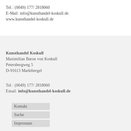
Schwäbische Künstler
Tel.: (0049) 177/ 2818060
E-Mail: info@kunsthandel-koskull.de
Weitere
www.kunsthandel-koskull.de
Expressiver Realismus
Motive
Abstraktion
Kunsthandel Koskull
Maximilian Baron von Koskull
Industrie & Arbeit
Petersbergweg 5
D-91613 Marktbergel
Mediterrane Landschaft
Tel.: (0049) 177/ 2818060
Norddeutsche Landschaften
Email:
info@kunsthandel-koskull.de
Süddeutsche Landschaft
Kontakt
Selbstbildnisse
Suche
Impressum
Stillleben