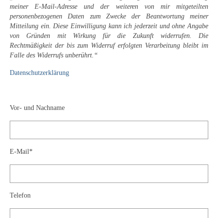
Leonhard Heinrich Hessel
meiner E-Mail-Adresse und der weiteren von mir mitgeteilten
personenbezogenen Daten zum Zwecke der Beantwortung meiner
George Paice
Mitteilung ein. Diese Einwilligung kann ich jederzeit und ohne Angabe
von Gründen mit Wirkung für die Zukunft widerrufen. Die
Johann Georg Strobel
Rechtmäßigkeit der bis zum Widerruf erfolgten Verarbeitung bleibt im
Falle des Widerrufs unberührt.“
Ludwig Martin Wilberg
Datenschutzerklärung
Weitere Künstler nach 1945
Kunst 1900-1945
Vor- und Nachname
Walter Becker
Ernst Geitlinger
E-Mail*
Erich Hartmann
Wilhelm von Hillern-Flinsch
Telefon
Karl Otto Hy