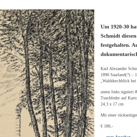
Um 1920-30 hat
Schmidt diese
festgehalten. A
dokumentarisch
Karl Alexander Schm
1890 Saarland(?) – 
„Walddurchblick be
unten links signiert 
Tuschfeder auf Kart
24,3 x 17 cm
Mit einer rückseiti
€ 180,-