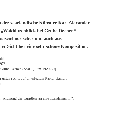
 der saarländische Künstler Karl Alexander
n „Walddurchblick bei Grube Dechen“
us zeichnerischer und auch aus
er Sicht her eine sehr schöne Komposition.
idt
1973
i Grube Dechen (Saar)“, [um 1920-30]
& unten rechts auf unterlegtem Papier signiert
on
gen Widmung des Künstlers an eine „Landsmännin“.