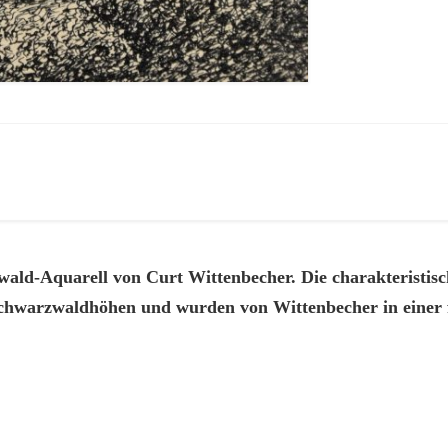
wald-Aquarell von Curt Wittenbecher. Die charakteristi
chwarzwaldhöhen und wurden von Wittenbecher in einer f