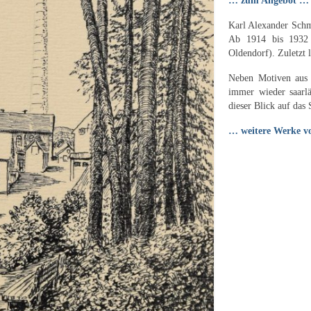
… zum Angebot …
Karl Alexander Schm
Ab 1914 bis 1932 
Oldendorf). Zuletzt 
Neben Motiven aus 
immer wieder saarlä
dieser Blick auf da
… weitere Werke v