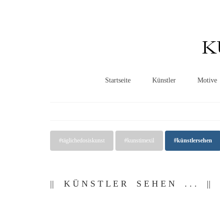
K
Startseite
Künstler
Motive
#täglichedosiskunst
#kunstimexil
#künstlersehen
|| K Ü N S T L E R S E H E N . . . ||