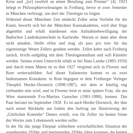
Krise und „[er] zweifelt an seiner Berufung zum Priester“ (4). 1923
Curt Wittenbecher
belegt er Philosophievorlesungen in Freiburg, bevor er zwei Semester
in München verbringt, um dort der Theologie zu folgen.
Weitere Künstler nach 1945
Während dieser Münchner Zeit entdeckt Zeller seine Vorliebe für die
Kunst, bewirbt sich bei der Münchner Kunstakademie, wird aber flugs
Unbekannt
abgelehnt und erhält stattdessen eine Aufnahmebewilligung der
Badischen Landeskunstschule in Karlsruhe. Warum er dann aber diese
Autographen / Dokumente
nicht annahm, bleibt offen und mag als pars pro toto für das
eigensinnige Wesen Zellers gesehen werden. Zeller kehrt nach Freiburg
Herkunft & Wirkungsstätte
zurück, bricht endgültig mit dem Theologiestudium und will Künstler
werden. Seinen ersten Unterricht erhält er bei Hans Lemke (1885-1959)
Berliner Künstler
und durch einen Mäzen ist es ihm 1927 vergönnt sich in Florenz und
Rom weiterzubilden. Auf dieser Italienreise kommt es zu zwei
Düsseldorfer Künstler
bedeutsamen Kontakten: in Rom begegnet er dem Freiburger Verleger
Theophil Herder-Dorneich (1898-1987), mit dem er künftig eng
Fränkische Künstler
verbunden sein wird, und in Florenz lernt er seine spätere Frau, die aus
Wien stammende Eva-Martina Gunscher (1901-1980), kennen. Das
Hamburger Künstler
Paar heiratet im September 1928. Es ist auch Herder-Dorneich, der ihm
nach seiner Rückkehr aus Italien den Auftrag zur Illustrierung der
Münchner Künstler
„Göttlichen Komödie“ Dantes erteilt, was für Zeller im besten Sinne
des Wortes zum Lebenswerk werden sollte.
Pfälzer Künstler
In der für das junge Ehepaar schlechten wirtschaftlichen Situation der
ausgehenden 1920er und beginnenden 1930er Jahre kommen die beiden