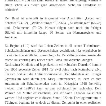
Publikation – und das kann bereits an dieser Stelle gesagt werden –
Emma Joos
allein schon aus dieser ganz allgemeinen Sicht ein Desiderat zu
schließen
¹
.
Paul Segieth
Der Band ist unterteilt in insgesamt vier Abschnitte: „Leben und
Richard Sprick
Schaffen“ (4-52), „Werkdeutungen“ (53-65), „Ausstellungen“ (66-78)
und „Dokumente“ (79-92). Hierauf folgen dann noch ein farbiger
Weitere Künstler 1900-1945
Bildteil mit immerhin knapp 30 Seiten, ein Namensregister und
Anhänge.
Kunst nach 1945
Zu Beginn (4-10) wird das Leben Zellers in all seinen Turbulenzen,
Helmut Diekmann
Schicksalsschlägen und Besonderheiten geschildert. Hervorzuheben ist
dabei die übersichtliche, chronologische Darstellungsweise, sowie die
Hermann Dieste
reiche Illustrierung des Textes durch Fotos und Werkabbildungen.
Nach seiner Kindheit und Jugendzeit im schwäbischen Donzdorf kommt
August Lange-Brock
der 1900 geborene Zeller 1914 für zwei Jahre nach Rottenburg a.N.,
um sich dort auf das Abitur vorzubereiten. Der Abschluss am Ehinger
Gymnasium wird durch den Krieg unterbrochen, zu dem er sich
Ludwig (Luis) Neu
zusammen mit Schulkameraden noch im Kriegsjahr 1918 freiwillig
meldet. Erst 1920/21 kann er den Schulabschluss nachholen. Dem
Ferdinand Springer
Wunsch der Mutter entsprechend, soll ihr Sohn Theodor Geistlicher
werden. Und obgleich er in diesem Sinne 1922 ein Theologiestudium in
Arne Siegfried
Tübingen beginnt, ist er doch zu diesem Zeitpunkt in einer seelischen