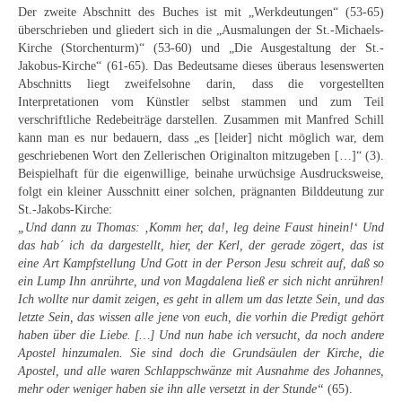
Der zweite Abschnitt des Buches ist mit „Werkdeutungen“ (53-65)
Buchempfehlungen
überschrieben und gliedert sich in die „Ausmalungen der St.-Michaels-
Kirche (Storchenturm)“ (53-60) und „Die Ausgestaltung der St.-
Richild Holt – Farbe und Linie
Jakobus-Kirche“ (61-65). Das Bedeutsame dieses überaus lesenswerten
Abschnitts liegt zweifelsohne darin, dass die vorgestellten
Theodor Zeller (1900-1986) Maler und
Interpretationen vom Künstler selbst stammen und zum Teil
Visionär
verschriftliche Redebeiträge darstellen. Zusammen mit Manfred Schill
kann man es nur bedauern, dass „es [leider] nicht möglich war, dem
Walter Becker (1893-1984) Malerei und Grafik
geschriebenen Wort den Zellerischen Originalton mitzugeben […]“ (3).
Beispielhaft für die eigenwillige, beinahe urwüchsige Ausdrucksweise,
Der Maler Richard Sprick (1901-1976)
folgt ein kleiner Ausschnitt einer solchen, prägnanten Bilddeutung zur
St.-Jakobs-Kirche:
Suche
„Und dann zu Thomas: ‚Komm her, da!, leg deine Faust hinein!‘ Und
das hab´ ich da dargestellt, hier, der Kerl, der gerade zögert, das ist
Über Uns
eine Art Kampfstellung Und Gott in der Person Jesu schreit auf, daß so
ein Lump Ihn anrührte, und von Magdalena ließ er sich nicht anrühren!
Kontakt
Ich wollte nur damit zeigen, es geht in allem um das letzte Sein, und das
letzte Sein, das wissen alle jene von euch, die vorhin die Predigt gehört
Publikationsliste
haben über die Liebe. […] Und nun habe ich versucht, da noch andere
Apostel hinzumalen. Sie sind doch die Grundsäulen der Kirche, die
Über Uns
Apostel, und alle waren Schlappschwänze mit Ausnahme des Johannes,
mehr oder weniger haben sie ihn alle versetzt in der Stunde“
(65).