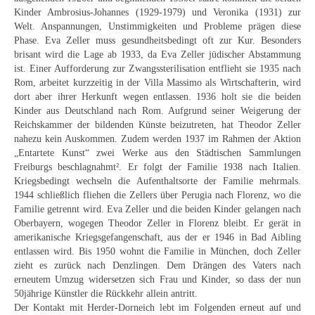
Schwäbische Künstler
Kinder Ambrosius-Johannes (1929-1979) und Veronika (1931) zur
Welt. Anspannungen, Unstimmigkeiten und Probleme prägen diese
Weitere
Phase. Eva Zeller muss gesundheitsbedingt oft zur Kur. Besonders
brisant wird die Lage ab 1933, da Eva Zeller jüdischer Abstammung
Expressiver Realismus
ist. Einer Aufforderung zur Zwangssterilisation entflieht sie 1935 nach
Rom, arbeitet kurzzeitig in der Villa Massimo als Wirtschafterin, wird
Motive
dort aber ihrer Herkunft wegen entlassen. 1936 holt sie die beiden
Kinder aus Deutschland nach Rom. Aufgrund seiner Weigerung der
Abstraktion
Reichskammer der bildenden Künste beizutreten, hat Theodor Zeller
nahezu kein Auskommen. Zudem werden 1937 im Rahmen der Aktion
Industrie & Arbeit
„Entartete Kunst“ zwei Werke aus den Städtischen Sammlungen
Freiburgs beschlagnahmt
²
. Er folgt der Familie 1938 nach Italien.
Kriegsbedingt wechseln die Aufenthaltsorte der Familie mehrmals.
Mediterrane Landschaft
1944 schließlich fliehen die Zellers über Perugia nach Florenz, wo die
Familie getrennt wird. Eva Zeller und die beiden Kinder gelangen nach
Norddeutsche Landschaften
Oberbayern, wogegen Theodor Zeller in Florenz bleibt. Er gerät in
amerikanische Kriegsgefangenschaft, aus der er 1946 in Bad Aibling
Süddeutsche Landschaft
entlassen wird. Bis 1950 wohnt die Familie in München, doch Zeller
zieht es zurück nach Denzlingen. Dem Drängen des Vaters nach
Selbstbildnisse
erneutem Umzug widersetzen sich Frau und Kinder, so dass der nun
50jährige Künstler die Rückkehr allein antritt.
Stillleben
Der Kontakt mit Herder-Dorneich lebt im Folgenden erneut auf und