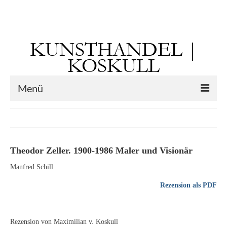
Suchen
nach:
KUNSTHANDEL |
KOSKULL
Menü
Startseite
Künstler
Theodor Zeller. 1900-1986 Maler und Visionär
Kunst vor 1900
Manfred Schill
Georg Otto Forster (01.08.1791 Sausenheim
Rezension als PDF
– 02.06.1851 ebd.)
Max Gaisser
Rezension von Maximilian v. Koskull