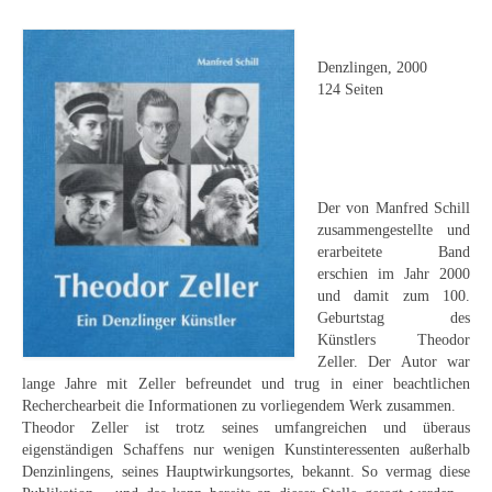
Leonhard Heinrich Hessel
George Paice
Denzlingen, 2000
124 Seiten
Johann Georg Strobel
Ludwig Martin Wilberg
Weitere Künstler nach 1945
Der von Manfred Schill
Kunst 1900-1945
zusammengestellte und
erarbeitete Band
Walter Becker
erschien im Jahr 2000
und damit zum 100.
Geburtstag des
Ernst Geitlinger
Künstlers Theodor
Zeller. Der Autor war
Erich Hartmann
lange Jahre mit Zeller befreundet und trug in einer beachtlichen
Recherchearbeit die Informationen zu vorliegendem Werk zusammen.
Wilhelm von Hillern-Flinsch
Theodor Zeller ist trotz seines umfangreichen und überaus
eigenständigen Schaffens nur wenigen Kunstinteressenten außerhalb
Karl Otto Hy
Denzinlingens, seines Hauptwirkungsortes, bekannt. So vermag diese