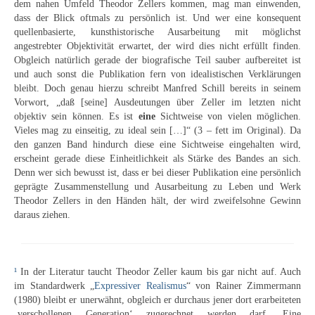
dem nahen Umfeld Theodor Zellers kommen, mag man einwenden,
dass der Blick oftmals zu persönlich ist. Und wer eine konsequent
quellenbasierte, kunsthistorische Ausarbeitung mit möglichst
angestrebter Objektivität erwartet, der wird dies nicht erfüllt finden.
Obgleich natürlich gerade der biografische Teil sauber aufbereitet ist
und auch sonst die Publikation fern von idealistischen Verklärungen
bleibt. Doch genau hierzu schreibt Manfred Schill bereits in seinem
Vorwort, „daß [seine] Ausdeutungen über Zeller im letzten nicht
objektiv sein können. Es ist
eine
Sichtweise von vielen möglichen.
Vieles mag zu einseitig, zu ideal sein […]“ (3 – fett im Original). Da
den ganzen Band hindurch diese eine Sichtweise eingehalten wird,
erscheint gerade diese Einheitlichkeit als Stärke des Bandes an sich.
Denn wer sich bewusst ist, dass er bei dieser Publikation eine persönlich
geprägte Zusammenstellung und Ausarbeitung zu Leben und Werk
Theodor Zellers in den Händen hält, der wird zweifelsohne Gewinn
daraus ziehen.
¹
In der Literatur taucht Theodor Zeller kaum bis gar nicht auf. Auch
im Standardwerk „
Expressiver Realismus
“ von Rainer Zimmermann
(1980) bleibt er unerwähnt, obgleich er durchaus jener dort erarbeiteten
‚verschollenen Generation‘ zugerechnet werden darf. Eine