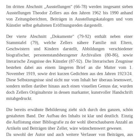
Impressum
Im dritten Abschnitt „Ausstellungen“ (66-78) werden insgesamt sieben
Datenschutz
Ausstellungen Theodor Zellers aus den Jahren 1962 bis 1990 anhand
von Zeitungsberichten, Beiträgen in Ausstellungskatalogen und vom
Künstler selbst gehaltenen Eröffnungsreden dargestellt.
AGB
Der vierte Abschnitt „Dokumente“ (79-92) enthält neben einer
Widerruf
Stammtafel (79), welche Zellers nähere Familie mit Eltern,
Geschwistern und Kindern darstellt, Abbildungen verschiedener
biografischer, personenstandsbezogener Archivalien (80-86), sowie
literarische Zeugnisse des Künstler (87-92). Die literarischen Zeugnisse
bestehen dabei aus einem längeren Brief an die Mutter vom 1.
November 1919, sowie drei kurzen Gedichten aus den Jahren 1923/24.
Diese Selbstzeugnisse sind nicht nur vom Inhalt her überaus lesenswert,
sondern stellen darüber hinaus auch einen visuellen Genuss dar, wurden
doch Zellers Originaltexte in dessen markanter, kunstvoller Handschrift
mitabgedruckt.
Die bereits erwähnte Bebilderung zieht sich durch den ganzen, schön
gestalteten Band. Der Aufbau des Inhalts ist klar und deutlich. Einzig
die Auflistung einer Bibliografie zu der wohl überschaubaren Anzahl an
Artikeln und Beiträgen über Zeller, wäre wünschenswert gewesen.
Da sowohl der Autor und auch weitere Verfasser von Beiträgen, aus