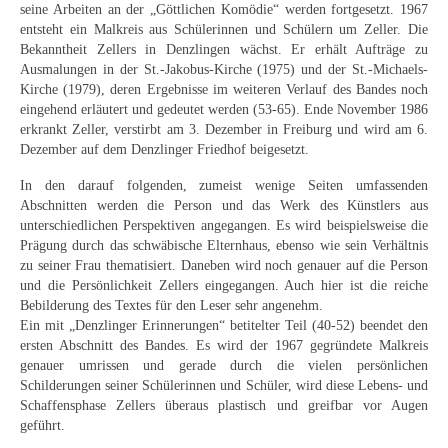
seine Arbeiten an der „Göttlichen Komödie“ werden fortgesetzt. 1967
Neues
entsteht ein Malkreis aus Schülerinnen und Schülern um Zeller. Die
Bekanntheit Zellers in Denzlingen wächst. Er erhält Aufträge zu
Tägliche Dosis Kunst
Ausmalungen in der St.-Jakobus-Kirche (1975) und der St.-Michaels-
Kirche (1979), deren Ergebnisse im weiteren Verlauf des Bandes noch
Themenflyer
eingehend erläutert und gedeutet werden (53-65). Ende November 1986
erkrankt Zeller, verstirbt am 3. Dezember in Freiburg und wird am 6.
Themenflyer: Trügerische Idyllen
Dezember auf dem Denzlinger Friedhof beigesetzt.
Themenflyer: Buch und Schrift in der Kunst
In den darauf folgenden, zumeist wenige Seiten umfassenden
Abschnitten werden die Person und das Werk des Künstlers aus
Themenflyer: Sehnsucht Süden
unterschiedlichen Perspektiven angegangen. Es wird beispielsweise die
Prägung durch das schwäbische Elternhaus, ebenso wie sein Verhältnis
Themenflyer: Walter Becker
zu seiner Frau thematisiert. Daneben wird noch genauer auf die Person
und die Persönlichkeit Zellers eingegangen. Auch hier ist die reiche
Themenflyer: Richild Holt
Bebilderung des Textes für den Leser sehr angenehm.
Ein mit „Denzlinger Erinnerungen“ betitelter Teil (40-52) beendet den
Themenflyer: Ernst Geitlinger
ersten Abschnitt des Bandes. Es wird der 1967 gegründete Malkreis
genauer umrissen und gerade durch die vielen persönlichen
Themenflyer: Michel Wagner
Schilderungen seiner Schülerinnen und Schüler, wird diese Lebens- und
Schaffensphase Zellers überaus plastisch und greifbar vor Augen
Weitere Themenflyer
geführt.