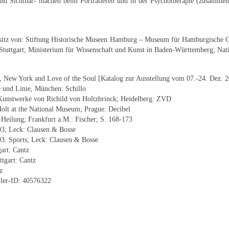
nd Sichtbar- machen beim Porträtieren und in der Psychotherapie (zusamme
sitz von: Stiftung Historische Museen Hamburg – Museum für Hamburgische 
Stuttgart; Ministerium für Wissenschaft und Kunst in Baden-Württemberg; Nat
e, New York and Love of the Soul [Katalog zur Ausstellung vom 07.-24. Dez. 2
e und Linie, München: Schillo
Kunstwerke von Richild von Holtzbrinck; Heidelberg: ZVD
olt at the National Museum; Prague: Decibel
-Heilung; Frankfurt a.M.: Fischer; S. 168-173
93; Leck: Clausen & Bosse
93. Sports; Leck: Clausen & Bosse
art: Cantz
tgart: Cantz
z
tler-ID: 40576322