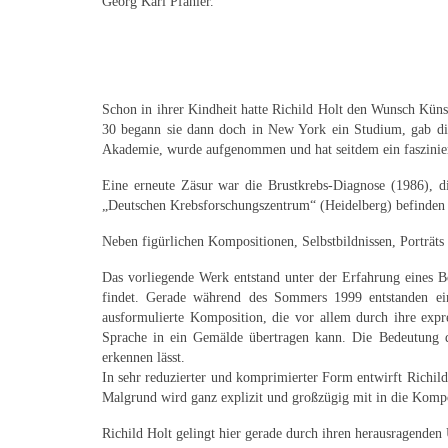
Georg Karl Pfahler.
Schon in ihrer Kindheit hatte Richild Holt den Wunsch Künst
30 begann sie dann doch in New York ein Studium, gab dies
Akademie, wurde aufgenommen und hat seitdem ein faszinier
Eine erneute Zäsur war die Brustkrebs-Diagnose (1986), di
„Deutschen Krebsforschungszentrum“ (Heidelberg) befinden un
Neben figürlichen Kompositionen, Selbstbildnissen, Porträts
Das vorliegende Werk entstand unter der Erfahrung eines B
findet. Gerade während des Sommers 1999 entstanden ein
ausformulierte Komposition, die vor allem durch ihre expr
Sprache in ein Gemälde übertragen kann. Die Bedeutung de
erkennen lässt.
In sehr reduzierter und komprimierter Form entwirft Richil
Malgrund wird ganz explizit und großzügig mit in die Komp
Richild Holt gelingt hier gerade durch ihren herausragenden