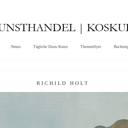
UNSTHANDEL | KOSKU
Neues
Tägliche Dosis Kunst
Themenflyer
Buchemp
R I C H I L D H O L T