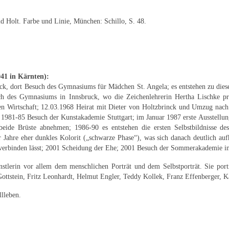
d Holt. Farbe und Linie, München: Schillo, S. 48.
941 in Kärnten):
k, dort Besuch des Gymnasiums für Mädchen St. Angela; es entstehen zu diese
uch des Gymnasiums in Innsbruck, wo die Zeichenlehrerin Hertha Lischke pr
eien Wirtschaft; 12.03.1968 Heirat mit Dieter von Holtzbrinck und Umzug na
 1981-85 Besuch der Kunstakademie Stuttgart; im Januar 1987 erste Ausstellun
 beide Brüste abnehmen; 1986-90 es entstehen die ersten Selbstbildnisse d
Jahre eher dunkles Kolorit („schwarze Phase“), was sich danach deutlich aufh
rei verbinden lässt; 2001 Scheidung der Ehe; 2001 Besuch der Sommerakademie i
ünstlerin vor allem dem menschlichen Porträt und dem Selbstporträt. Sie po
tstein, Fritz Leonhardt, Helmut Engler, Teddy Kollek, Franz Effenberger, Kar
lleben.