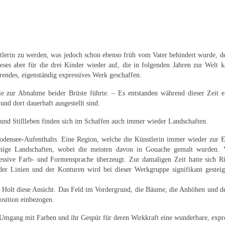
lerin zu werden, was jedoch schon ebenso früh vom Vater behindert wurde, der
es aber für die drei Kinder wieder auf, die in folgenden Jahren zur Welt ka
endes, eigenständig expressives Werk geschaffen.
e zur Abnahme beider Brüste führte. – Es entstanden während dieser Zeit ein
d dort dauerhaft ausgestellt sind.
 und Stillleben finden sich im Schaffen auch immer wieder Landschaften.
odensee-Aufenthalts. Eine Region, welche die Künstlerin immer wieder zur 
ige Landschaften, wobei die meisten davon in Gouache gemalt wurden. Vo
essive Farb- und Formensprache überzeugt. Zur damaligen Zeit hatte sich Rich
r Linien und der Konturen wird bei dieser Werkgruppe signifikant gesteige
d Holt diese Ansicht. Das Feld im Vordergrund, die Bäume, die Anhöhen und de
osition einbezogen.
 Umgang mit Farben und ihr Gespür für deren Wirkkraft eine wunderbare, expre