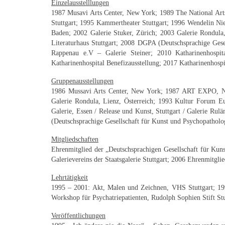
Einzelausstelllungen
1987 Musavi Arts Center, New York; 1989 The National Art
Stuttgart; 1995 Kammertheater Stuttgart; 1996 Wendelin Ni
Baden; 2002 Galerie Stuker, Zürich; 2003 Galerie Rondula
Literaturhaus Stuttgart; 2008 DGPA (Deutschsprachige Gese
Rappenau e.V – Galerie Steiner; 2010 Katharinenhospital
Katharinenhospital Benefizausstellung; 2017 Katharinenhospi
Gruppenausstellungen
1986 Mussavi Arts Center, New York; 1987 ART EXPO, New
Galerie Rondula, Lienz, Österreich; 1993 Kultur Forum 
Galerie, Essen / Release und Kunst, Stuttgart / Galerie R
(Deutschsprachige Gesellschaft für Kunst und Psychopathol
Mitgliedschaften
Ehrenmitglied der „Deutschsprachigen Gesellschaft für Kun
Galerievereins der Staatsgalerie Stuttgart; 2006 Ehrenmitglie
Lehrtätigkeit
1995 – 2001: Akt, Malen und Zeichnen, VHS Stuttgart; 19
Workshop für Psychatriepatienten, Rudolph Sophien Stift Stu
Veröffentlichungen