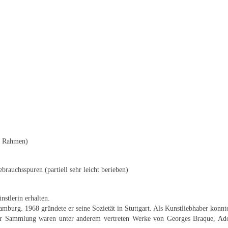
t Rahmen)
rauchsspuren (partiell sehr leicht berieben)
stlerin erhalten.
amburg. 1968 gründete er seine Sozietät in Stuttgart. Als Kunstliebhaber kon
ner Sammlung waren unter anderem vertreten Werke von Georges Braque, Ad