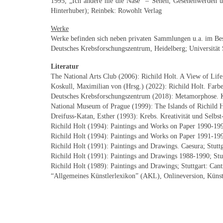
1995, „Ich ändere nie die Nase“ – Sehen, Gesehenwerden u
Hinterhuber); Reinbek: Rowohlt Verlag
Werke
Werke befinden sich neben privaten Sammlungen u.a. im Be
Deutsches Krebsforschungszentrum, Heidelberg; Universität 
Literatur
The National Arts Club (2006): Richild Holt. A View of Lif
Koskull, Maximilian von (Hrsg.) (2022): Richild Holt. Farb
Deutsches Krebsforschungszentrum (2018): Metamorphose. 
National Museum of Prague (1999): The Islands of Richild H
Dreifuss-Katan, Esther (1993): Krebs. Kreativität und Selbst
Richild Holt (1994): Paintings and Works on Paper 1990-19
Richild Holt (1994): Paintings and Works on Paper 1991-19
Richild Holt (1991): Paintings and Drawings. Caesura; Stuttg
Richild Holt (1991): Paintings and Drawings 1988-1990; Stut
Richild Holt (1989): Paintings and Drawings; Stuttgart: Cant
“Allgemeines Künstlerlexikon” (AKL), Onlineversion, Küns