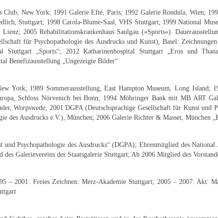
s Club, New York; 1991 Galerie Efté, Paris; 1992 Galerie Rondula, Wien; 19
edlich, Stuttgart; 1998 Carola-Blume-Saal, VHS Stuttgart; 1999 National M
, Lienz; 2005 Rehabilitationskrankenhaus Saulgau (»Sports«). Dauerausstell
llschaft für Psychopathologie des Ausdrucks und Kunst), Basel: Zeichnungen
 Stuttgart „Sports“; 2012 Katharinenhospital Stuttgart „Eros und Thanat
tal Benefizausstellung „Ungezeigte Bilder“
 York; 1989 Sommerausstellung, East Hampton Museum, Long Island; 1992 
Europa, Schloss Nörvenich bei Bonn; 1994 Möhringer Bank mit MB ART Gale
uländer, Worpswede; 2001 DGPA (Deutschsprachige Gesellschaft für Kunst un
ogie des Ausdrucks e.V.), München; 2006 Galerie Richter & Masset, München 
st und Psychopathologie des Ausdrucks“ (DGPA); Ehrenmitglied des National
d des Galerievereins der Staatsgalerie Stuttgart; Ab 2006 Mitglied des Vorstand
95 – 2001: Freies Zeichnen: Merz-Akademie Stuttgart; 2005 – 2007: Akt: M
ttgart