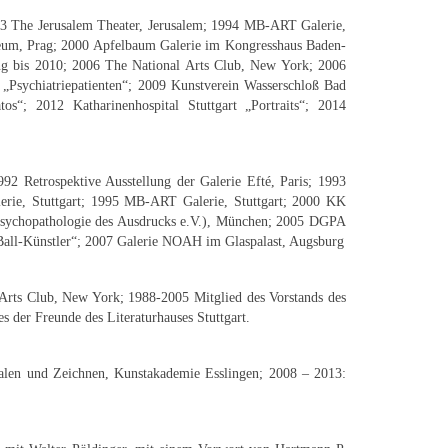
93 The Jerusalem Theater, Jerusalem; 1994 MB-ART Galerie,
useum, Prag; 2000 Apfelbaum Galerie im Kongresshaus Baden-
ung bis 2010; 2006 The National Arts Club, New York; 2006
 „Psychiatriepatienten“; 2009 Kunstverein Wasserschloß Bad
os“; 2012 Katharinenhospital Stuttgart „Portraits“; 2014
Retrospektive Ausstellung der Galerie Efté, Paris; 1993
rie, Stuttgart; 1995 MB-ART Galerie, Stuttgart; 2000 KK
d Psychopathologie des Ausdrucks e.V.), München; 2005 DGPA
„Ball-Künstler“; 2007 Galerie NOAH im Glaspalast, Augsburg
 Arts Club, New York; 1988-2005 Mitglied des Vorstands des
es der Freunde des Literaturhauses Stuttgart.
alen und Zeichnen, Kunstakademie Esslingen; 2008 – 2013: