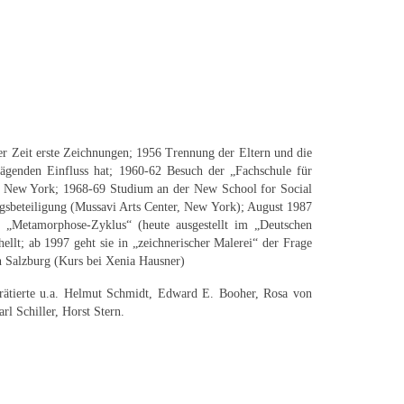
r Zeit erste Zeichnungen; 1956 Trennung der Eltern und die
ägenden Einfluss hat; 1960-62 Besuch der „Fachschule für
ch New York; 1968-69 Studium an der New School for Social
gsbeteiligung (Mussavi Arts Center, New York); August 1987
es „Metamorphose-Zyklus“ (heute ausgestellt im „Deutschen
ellt; ab 1997 geht sie in „zeichnerischer Malerei“ der Frage
n Salzburg (Kurs bei Xenia Hausner)
rträtierte u.a. Helmut Schmidt, Edward E. Booher, Rosa von
l Schiller, Horst Stern.