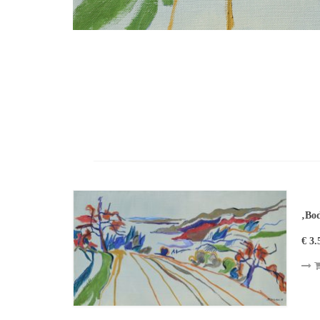
‚Bod
€ 3.