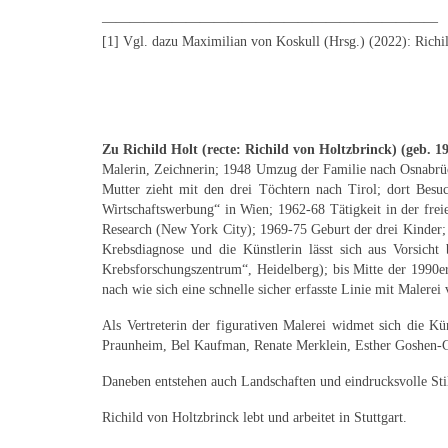
————————————————————————
[1] Vgl. dazu Maximilian von Koskull (Hrsg.) (2022): Richil
Zu Richild Holt (recte: Richild von Holtzbrinck) (geb. 1
Malerin, Zeichnerin; 1948 Umzug der Familie nach Osnabrüc
Mutter zieht mit den drei Töchtern nach Tirol; dort Bes
Wirtschaftswerbung“ in Wien; 1962-68 Tätigkeit in der fr
Research (New York City); 1969-75 Geburt der drei Kinder;
Krebsdiagnose und die Künstlerin lässt sich aus Vorsicht
Krebsforschungszentrum“, Heidelberg); bis Mitte der 1990er 
nach wie sich eine schnelle sicher erfasste Linie mit Male
Als Vertreterin der figurativen Malerei widmet sich die K
Praunheim, Bel Kaufman, Renate Merklein, Esther Goshen-Got
Daneben entstehen auch Landschaften und eindrucksvolle Stil
Richild von Holtzbrinck lebt und arbeitet in Stuttgart.