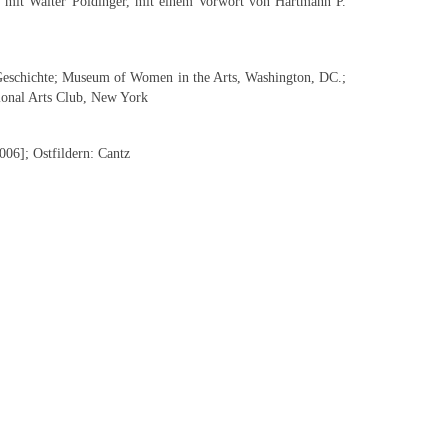
n mit Walter Pöldinger, mit einem Vorwort von Hartmann P.
Geschichte; Museum of Women in the Arts, Washington, DC.;
ional Arts Club, New York
006]; Ostfildern: Cantz