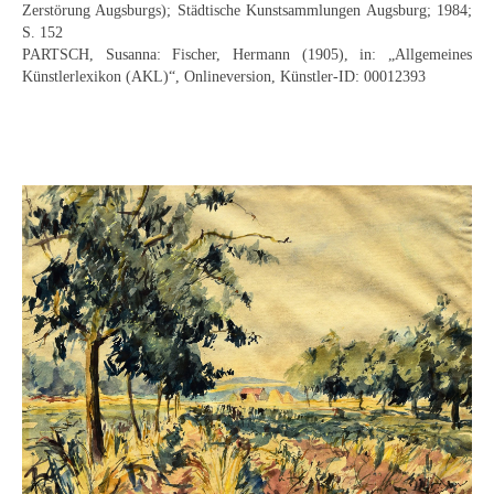
Zerstörung Augsburgs); Städtische Kunstsammlungen Augsburg; 1984;
Neues
S. 152
PARTSCH, Susanna: Fischer, Hermann (1905), in: „Allgemeines
Tägliche Dosis Kunst
Künstlerlexikon (AKL)“, Onlineversion, Künstler-ID: 00012393
Themenflyer
Themenflyer: Trügerische Idyllen
Themenflyer: Buch und Schrift in der Kunst
Themenflyer: Sehnsucht Süden
Themenflyer: Walter Becker
Themenflyer: Richild Holt
Themenflyer: Ernst Geitlinger
Themenflyer: Michel Wagner
Weitere Themenflyer