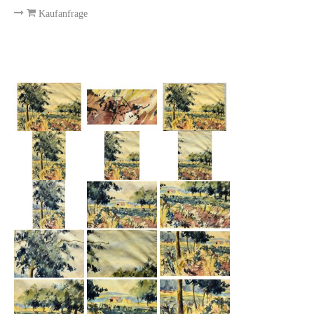
Emma Joos
Kaufanfrage
Paul Segieth
Richard Sprick
Weitere Künstler 1900-1945
Kunst nach 1945
Helmut Diekmann
Hermann Dieste
August Lange-Brock
Ludwig (Luis) Neu
Ferdinand Springer
Arne Siegfried