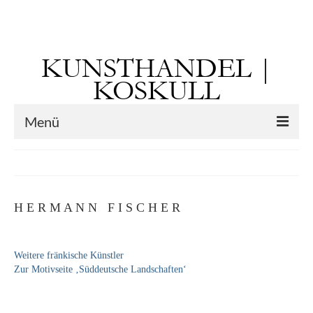
Suchen
nach:
KUNSTHANDEL |
KOSKULL
Menü
Startseite
Künstler
H E R M A N N F I S C H E R
Kunst vor 1900
Georg Otto Forster (01.08.1791 Sausenheim
Weitere fränkische Künstler
– 02.06.1851 ebd.)
Zur Motivseite ‚Süddeutsche Landschaften‘
Max Gaisser