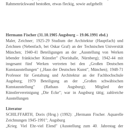
Schwäbische Künstler
Rahmenrückwand bestoßen, etwas fleckig, sowie aufgehellt
Weitere
Expressiver Realismus
Hermann Fischer (31.10.1905 Augsburg – 19.06.1991 ebd.)
Motive
Maler, Zeichner; 1925-29 Studium der Architektur (Hauptfach) und
Zeichnen (Nebenfach, bei Oskar Graf) an der Technischen Universität
Abstraktion
München; 1940-41 Beteiligungen an der „Ausstellung von Werken
lebender fränkischer Künstler“ (Norishalle, Nürnberg); 1942-44 mit
Industrie & Arbeit
insgesamt fünf Werken vertreten bei den „Großen Deutschen
Kunstausstellungen“ („Haus der Deutschen Kunst“, München); 1948-71
Mediterrane Landschaft
Professor für Gestaltung und Architektur an der Fachhochschule
Augsburg; 1979 Beteiligung an der „Großen schwäbischen
Norddeutsche Landschaften
Kunstausstellung“ (Rathaus Augsburg); Mitglied der
Künstlervereinigung „Die Ecke“; war in Augsburg tätig; zahlreiche
Süddeutsche Landschaft
Ausstellungen
Literatur
Selbstbildnisse
SCHILFFARTH, Doris (Hrsg.) (1992): „Hermann Fischer. Aquarelle
Zeichnungen 1945-1991“; Augsburg
Stillleben
„Krieg. Viel Ehr-viel Elend“ (Ausstellung zum 40. Jahrestag der