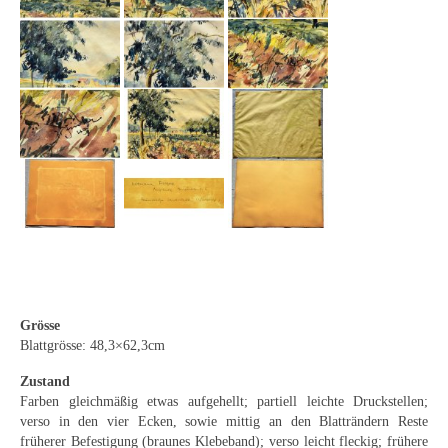
Curt Wittenbecher
Weitere Künstler nach 1945
Unbekannt
Autographen / Dokumente
Herkunft & Wirkungsstätte
Berliner Künstler
Düsseldorfer Künstler
Fränkische Künstler
Grösse
Hamburger Künstler
Blattgrösse: 48,3×62,3cm
Münchner Künstler
Zustand
Farben gleichmäßig etwas aufgehellt; partiell leichte Druckstellen;
Pfälzer Künstler
verso in den vier Ecken, sowie mittig an den Blatträndern Reste
früherer Befestigung (braunes Klebeband); verso leicht fleckig; frühere