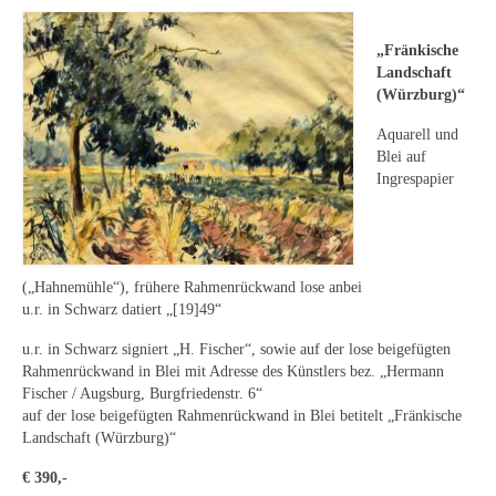
Leonhard Heinrich Hessel
George Paice
„Fränkische
Landschaft
Johann Georg Strobel
(Würzburg)“
Aquarell und
Ludwig Martin Wilberg
Blei auf
Ingrespapier
Weitere Künstler nach 1945
Kunst 1900-1945
Walter Becker
(„Hahnemühle“), frühere Rahmenrückwand lose anbei
u.r. in Schwarz datiert „[19]49“
Ernst Geitlinger
u.r. in Schwarz signiert „H. Fischer“, sowie auf der lose beigefügten
Erich Hartmann
Rahmenrückwand in Blei mit Adresse des Künstlers bez. „Hermann
Fischer / Augsburg, Burgfriedenstr. 6“
Wilhelm von Hillern-Flinsch
auf der lose beigefügten Rahmenrückwand in Blei betitelt „Fränkische
Landschaft (Würzburg)“
Karl Otto Hy
€ 390,-