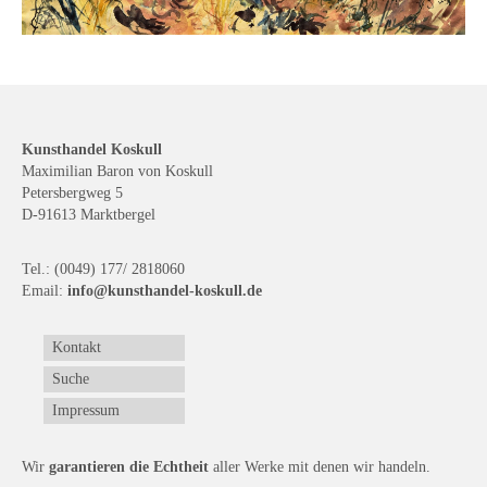
Buchempfehlungen
Richild Holt – Farbe und Linie
Theodor Zeller (1900-1986) Maler und
Visionär
Kunsthandel Koskull
Maximilian Baron von Koskull
Walter Becker (1893-1984) Malerei und Grafik
Petersbergweg 5
D-91613 Marktbergel
Der Maler Richard Sprick (1901-1976)
Suche
Tel.: (0049) 177/ 2818060
Email:
info@kunsthandel-koskull.de
Über Uns
Kontakt
Kontakt
Suche
Publikationsliste
Impressum
Über Uns
Wir
garantieren die Echtheit
aller Werke mit denen wir handeln.