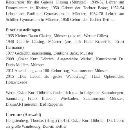
Restaurator für die Galerie Clasing (Münster); 1949-52 Lehrer am
Neues
Dionysianum in Rheine; 1950 Geburt der Tochter Beate; 1952-54
Lehrer am Paulinum-Gymnasium in Münster; 1954-70 Lehrer am
Tägliche Dosis Kunst
Schiller-Gymnasium in Münster; 1958 Geburt der Tochter Bettina
Themenflyer
Einzelausstellungen
1935 Kleiner Raum Clasing, Münster (zus. mit Werner Gilles)
Themenflyer: Trügerische Idyllen
1948 Galerie Clasing, Münster (zus. mit Hans Kranefeld, Ernst
Hermanns)
Themenflyer: Buch und Schrift in der Kunst
1977 Gedächtnisausstellung, Deutsche Bank, Münster
2009 „Oskar Kurt Döbrich. Ausgewählte Werke“, Kunstkontor Dr.
Themenflyer: Sehnsucht Süden
Doris Möllers, Münster
2011 Ausstellung zum 100. Geburtstag, Stadtmuseum Münster
Themenflyer: Walter Becker
2015 „Das Leben als große Wanderung“, Haus Opherdicke,
Holzwickede
Themenflyer: Richild Holt
Werke Oskar Kurt Döbrichs finden sich u.a. in folgenden Sammlungen:
Sammlung Frank Brabant, Wiesbaden; Stadtmuseum Münster;
Themenflyer: Ernst Geitlinger
BikiniARTmuseum, Bad Rappenau
Themenflyer: Michel Wagner
Literatur (Auswahl)
Hengstenberg, Thomas (Hrsg.) (2015): Oskar Kurt Döbrich. Das Leben
Weitere Themenflyer
als große Wanderung; Bönen: Kettler