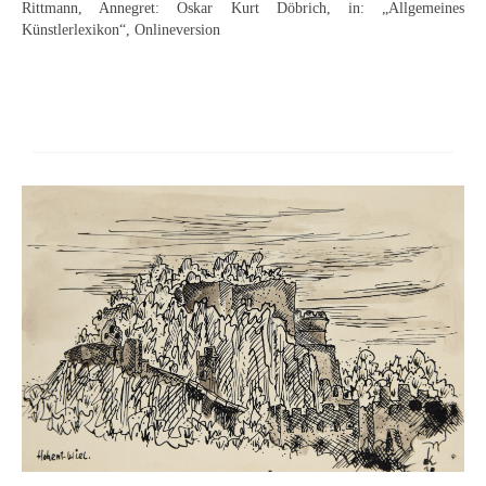
Rittmann, Annegret: Oskar Kurt Döbrich, in: „Allgemeines
Buchempfehlungen
Künstlerlexikon“, Onlineversion
Richild Holt – Farbe und Linie
Theodor Zeller (1900-1986) Maler und
Visionär
Walter Becker (1893-1984) Malerei und Grafik
Der Maler Richard Sprick (1901-1976)
Suche
Über Uns
Kontakt
Publikationsliste
Über Uns