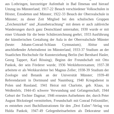
Schwäbische Künstler
aus Lothringen, kurzzeitiger Aufenthalt in Bad Ilmenau und hierauf
Umzug ins Münsterland; 1917-22 Besuch verschiedener Volksschulen in
Weitere
Höxter, Emsdetten und Münster; 1922-33 Besuch der Oberrealschule in
Münster; zu dieser Zeit Mitglied bei den schulischen Gruppen
Expressiver Realismus
„Zeichenzirkel“ und „Kunstbetrachtung“ mit denen er auch zahlreiche
Wanderungen durch ganz Deutschland unternahm; 1930 wurde er mit
Motive
einer Urkunde für die beste Schülerzeichnung geehrt; 1933 Ausführung
der künstlerischen Gestaltung der Aula in der Oberrealschule Münster
(heute: Johann-Conrad-Schlaun Gymnasium); Abitur und
Abstraktion
anschließender Arbeitsdienst im Münsterland; 1933-37 Studium an der
Staatlichen Hochschule für Kunsterziehung Berlin (bei Bernhard Hasler,
Industrie & Arbeit
Georg Tappert, Karl Rössing); Beginn der Freundschaft mit Otto
Pankok, der sein Förderer wurde; 1936 Werklehrerexamen; 1937-38
Mediterrane Landschaft
arbeitete er als Werkkursleiter bei Magnus Zeller; 1938-39 Studium der
Zoologie und Botanik an der Universität Münster; 1939-40
Norddeutsche Landschaften
Referendarzeit in Dortmund und Naumburg; 1940 Kriegsdienst in
Polen und Russland; 1941 Heirat mit Charlotte, geb. Klaus, in
Süddeutsche Landschaft
Weißenfels; 1944-45 schwere Verwundung und Gefangenschaft; 1944
Geburt der Tochter Dagmar; 1946 erneutes Aufnehmen der, durch Peter
Selbstbildnisse
August Böckstiegel vermittelten, Freundschaft mit Conrad Felixmüller;
es entstehen zwei Buchillustrationen für den „Drei Eulen“-Verlag von
Stillleben
Hulda Pankok; 1947-49 Gelegenheitsarbeiten als Dekorateur und