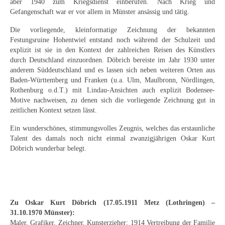
aber 1940 zum Kriegsdienst einberufen. Nach Krieg und
Curt Wittenbecher
Gefangenschaft war er vor allem in Münster ansässig und tätig.
Weitere Künstler nach 1945
Die vorliegende, kleinformatige Zeichnung der bekannten
Festungsruine Hohentwiel entstand noch während der Schulzeit und
Unbekannt
explizit ist sie in den Kontext der zahlreichen Reisen des Künstlers
durch Deutschland einzuordnen. Döbrich bereiste im Jahr 1930 unter
Autographen / Dokumente
anderem Süddeutschland und es lassen sich neben weiteren Orten aus
Baden-Württemberg und Franken (u.a. Ulm, Maulbronn, Nördlingen,
Herkunft & Wirkungsstätte
Rothenburg o.d.T.) mit Lindau-Ansichten auch explizit Bodensee-
Motive nachweisen, zu denen sich die vorliegende Zeichnung gut in
Berliner Künstler
zeitlichen Kontext setzen lässt.
Düsseldorfer Künstler
Ein wunderschönes, stimmungsvolles Zeugnis, welches das erstaunliche
Talent des damals noch nicht einmal zwanzigjährigen Oskar Kurt
Döbrich wunderbar belegt.
Fränkische Künstler
Hamburger Künstler
Münchner Künstler
Zu Oskar Kurt Döbrich (17.05.1911 Metz (Lothringen) –
Pfälzer Künstler
31.10.1970 Münster):
Maler, Grafiker, Zeichner, Kunsterzieher; 1914 Vertreibung der Familie