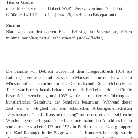
Emma Joos
Titel & Größe
unten links bezeichnet „Hohent-Wiel“, Werkverzeichnis: Nr. 1.056
Paul Segieth
Größe: 9,3 x 14,3 cm (Blatt) bzw. 29,8 x 40 cm (Passepartout)
Zustand
Richard Sprick
Blatt verso an den oberen Ecken befestigt in Passepartout; Ecken
minimal bestoßen; partiell sehr schwach (stock-)fleckig
Weitere Künstler 1900-1945
Kunst nach 1945
Helmut Diekmann
Die Familie von Döbrich wurde mit dem Kriegsausbruch 1914 aus
Lothringen vertrieben und ließ sich im Münsterland nieder. Er wuchs in
Hermann Dieste
Münster auf und besuchte dort die Oberrealschule. Sein zeichnerisches
Talent war bereits damals bekannt, er erhielt 1930 eine Urkunde für die
August Lange-Brock
beste Schülerzeichnung und 1933 wurde er mit der Ausführung der
künstlerischen Gestaltung der Schulaula beauftragt. Während dieser
Ludwig (Luis) Neu
Zeit war er Mitglied bei den schulischen Arbeitsgemeinschaften
„Zeichenzirkel“ und „Kunstbetrachtung“ mit denen er auch zahlreiche
Ferdinand Springer
Wanderungen durch ganz Deutschland unternahm. Im Anschluss hieran
studierte er zwischen 1933 und 1937 in Berlin (u.a. bei Georg Tappert
Arne Siegfried
und Karl Rössing). In der Folge war er als Kunsterzieher tätig, wurde