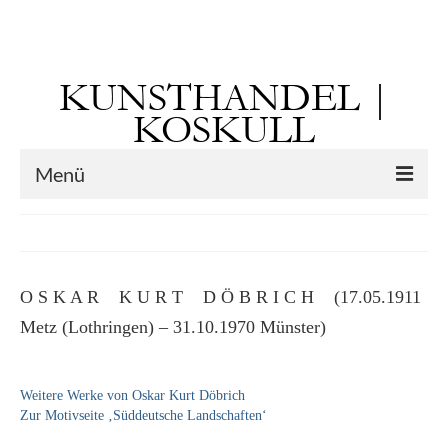
Suchen
nach:
KUNSTHANDEL |
KOSKULL
Menü
Startseite
Künstler
O S K A R K U R T D Ö B R I C H (17.05.1911
Kunst vor 1900
Metz (Lothringen) – 31.10.1970 Münster)
Georg Otto Forster (01.08.1791 Sausenheim
– 02.06.1851 ebd.)
Weitere Werke von Oskar Kurt Döbrich
Max Gaisser
Zur Motivseite ‚Süddeutsche Landschaften‘