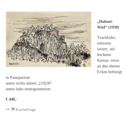
Leonhard Heinrich Hessel
George Paice
„Hohent-
Johann Georg Strobel
Wiel“ (1930)
Ludwig Martin Wilberg
Tuschfeder,
teilweise
Weitere Künstler nach 1945
laviert, auf
leichtem
Kunst 1900-1945
Karton, verso
an den oberen
Walter Becker
Ecken befestigt
in Passepartout
Ernst Geitlinger
unten rechts datiert „[19]30“
unten links monogrammiert
Erich Hartmann
€ 440,-
Wilhelm von Hillern-Flinsch
Kaufanfrage
Karl Otto Hy