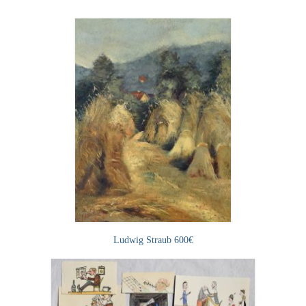
Leonhard Heinrich Hessel
George Paice
Johann Georg Strobel
Ludwig Martin Wilberg
Weitere Künstler nach 1945
Kunst 1900-1945
Walter Becker
Ernst Geitlinger
Erich Hartmann
Ludwig Straub 600€
Wilhelm von Hillern-Flinsch
Karl Otto Hy