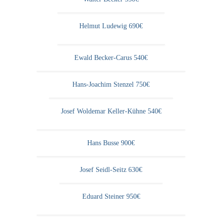
Schwäbische Künstler
Helmut Ludewig 690€
Weitere
Expressiver Realismus
Ewald Becker-Carus 540€
Motive
Hans-Joachim Stenzel 750€
Abstraktion
Industrie & Arbeit
Josef Woldemar Keller-Kühne 540€
Mediterrane Landschaft
Hans Busse 900€
Norddeutsche Landschaften
Süddeutsche Landschaft
Josef Seidl-Seitz 630€
Selbstbildnisse
Eduard Steiner 950€
Stillleben