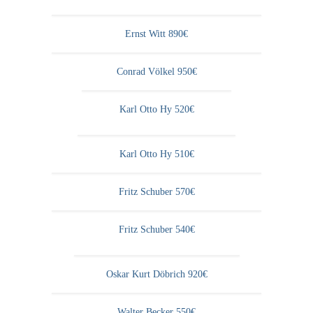
Curt Wittenbecher
Ernst Witt 890€
Weitere Künstler nach 1945
Unbekannt
Conrad Völkel 950€
Autographen / Dokumente
Karl Otto Hy 520€
Herkunft & Wirkungsstätte
Berliner Künstler
Karl Otto Hy 510€
Düsseldorfer Künstler
Fritz Schuber 570€
Fränkische Künstler
Fritz Schuber 540€
Hamburger Künstler
Münchner Künstler
Oskar Kurt Döbrich 920€
Pfälzer Künstler
Walter Becker 550€