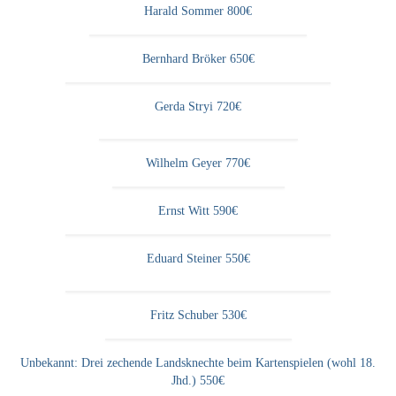
Harald Sommer 800€
Neues
Tägliche Dosis Kunst
Bernhard Bröker 650€
Themenflyer
Gerda Stryi 720€
Themenflyer: Trügerische Idyllen
Themenflyer: Buch und Schrift in der Kunst
Wilhelm Geyer 770€
Themenflyer: Sehnsucht Süden
Ernst Witt 590€
Themenflyer: Walter Becker
Eduard Steiner 550€
Themenflyer: Richild Holt
Themenflyer: Ernst Geitlinger
Fritz Schuber 530€
Themenflyer: Michel Wagner
Unbekannt: Drei zechende Landsknechte beim Kartenspielen (wohl 18.
Weitere Themenflyer
Jhd.) 550€