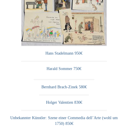
Emma Joos
Paul Segieth
Richard Sprick
Weitere Künstler 1900-1945
Kunst nach 1945
Hans Stadelmann 950€
Helmut Diekmann
Harald Sommer 750€
Hermann Dieste
August Lange-Brock
Bernhard Brach-Zinek 580€
Ludwig (Luis) Neu
Holger Valentien 830€
Ferdinand Springer
Unbekannter Künstler: Szene einer Commedia dell’Arte (wohl um
Arne Siegfried
1750) 850€