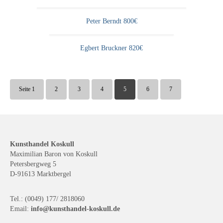
Peter Berndt 800€
Egbert Bruckner 820€
Seite 1
2
3
4
5
6
7
Kunsthandel Koskull
Maximilian Baron von Koskull
Petersbergweg 5
D-91613 Marktbergel
Tel.: (0049) 177/ 2818060
Email:
info@kunsthandel-koskull.de