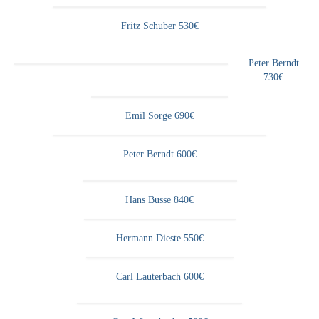
Buchempfehlungen
Fritz Schuber 530€
Richild Holt – Farbe und Linie
Peter Berndt
Theodor Zeller (1900-1986) Maler und
730€
Visionär
Walter Becker (1893-1984) Malerei und Grafik
Emil Sorge 690€
Der Maler Richard Sprick (1901-1976)
Peter Berndt 600€
Suche
Hans Busse 840€
Über Uns
Kontakt
Hermann Dieste 550€
Publikationsliste
Carl Lauterbach 600€
Über Uns