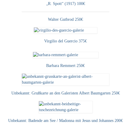
Schwäbische Künstler
„R. Spott“ (1917) 100€
Weitere
Walter Gutbrod 250€
Expressiver Realismus
Motive
Virgilio del Guercio 375€
Abstraktion
Industrie & Arbeit
Barbara Remmert 250€
Mediterrane Landschaft
Norddeutsche Landschaften
Unbekannt: Grußkarte an den Galeristen Albert Baumgarten 250€
Süddeutsche Landschaft
Selbstbildnisse
Unbekannt: Badende am See / Madonna mit Jesus und Johannes 200€
Stillleben