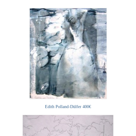
Leonhard Heinrich Hessel
George Paice
Johann Georg Strobel
Ludwig Martin Wilberg
Weitere Künstler nach 1945
Kunst 1900-1945
Walter Becker
Ernst Geitlinger
Erich Hartmann
Edith Polland-Dülfer 400€
Wilhelm von Hillern-Flinsch
Karl Otto Hy