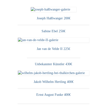
Curt Wittenbecher
Weitere Künstler nach 1945
Joseph Haßlwanger 200€
Unbekannt
Sabine Ebel 250€
Autographen / Dokumente
Herkunft & Wirkungsstätte
Jan van de Velde II 225€
Berliner Künstler
Düsseldorfer Künstler
Unbekannter Künstler 430€
Fränkische Künstler
Hamburger Künstler
Jakob Wilhelm Hertling 400€
Münchner Künstler
Ernst August Funke 400€
Pfälzer Künstler