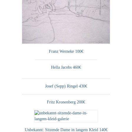
Emma Joos
Paul Segieth
Richard Sprick
Weitere Künstler 1900-1945
Kunst nach 1945
Franz Werneke 100€
Helmut Diekmann
Hella Jacobs 460€
Hermann Dieste
Josef (Sepp) Ringel 430€
August Lange-Brock
Ludwig (Luis) Neu
Fritz Kronenberg 200€
Ferdinand Springer
Arne Siegfried
Unbekannt: Sitzende Dame in langem Kleid 140€