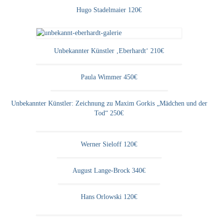
Buchempfehlungen
Hugo Stadelmaier 120€
Richild Holt – Farbe und Linie
Theodor Zeller (1900-1986) Maler und
Unbekannter Künstler ‚Eberhardt‘ 210€
Visionär
Paula Wimmer 450€
Walter Becker (1893-1984) Malerei und Grafik
Der Maler Richard Sprick (1901-1976)
Unbekannter Künstler: Zeichnung zu Maxim Gorkis „Mädchen und der
Tod“ 250€
Suche
Über Uns
Werner Sieloff 120€
Kontakt
August Lange-Brock 340€
Publikationsliste
Hans Orlowski 120€
Über Uns