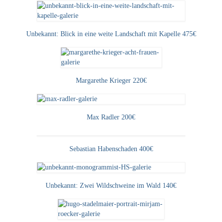
Neues
Tägliche Dosis Kunst
Unbekannt: Blick in eine weite Landschaft mit Kapelle 475€
Themenflyer
Themenflyer: Trügerische Idyllen
Margarethe Krieger 220€
Themenflyer: Buch und Schrift in der Kunst
Themenflyer: Sehnsucht Süden
Max Radler 200€
Themenflyer: Walter Becker
Sebastian Habenschaden 400€
Themenflyer: Richild Holt
Themenflyer: Ernst Geitlinger
Unbekannt: Zwei Wildschweine im Wald 140€
Themenflyer: Michel Wagner
Weitere Themenflyer