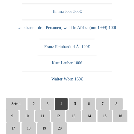
Emma Joos 360€
Unbekannt: drei Personen, wohl in Afrika (um 1999) 100€
Franz Reinhardt d.Ä. 120€
Kurt Lauber 100€
Walter Wörn 160€
Seite 1
2
3
4
5
6
7
8
9
10
11
12
13
14
15
16
17
18
19
20