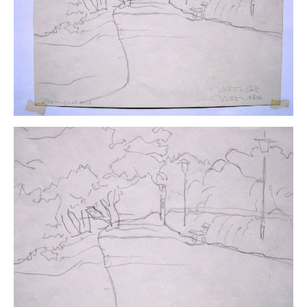
Buchempfehlungen
Richild Holt – Farbe und Linie
Theodor Zeller (1900-1986) Maler und
Visionär
Walter Becker (1893-1984) Malerei und Grafik
Der Maler Richard Sprick (1901-1976)
Suche
Über Uns
Kontakt
Publikationsliste
Über Uns