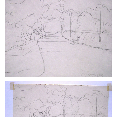
Neues
Tägliche Dosis Kunst
Themenflyer
Themenflyer: Trügerische Idyllen
Themenflyer: Buch und Schrift in der Kunst
Themenflyer: Sehnsucht Süden
Themenflyer: Walter Becker
Themenflyer: Richild Holt
Themenflyer: Ernst Geitlinger
Themenflyer: Michel Wagner
Weitere Themenflyer