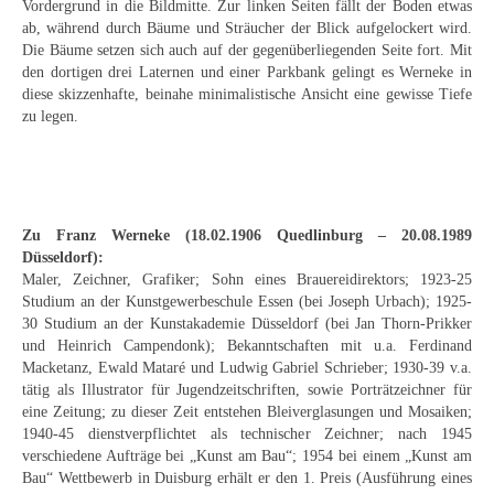
Vordergrund in die Bildmitte. Zur linken Seiten fällt der Boden etwas
Curt Wittenbecher
ab, während durch Bäume und Sträucher der Blick aufgelockert wird.
Die Bäume setzen sich auch auf der gegenüberliegenden Seite fort. Mit
Weitere Künstler nach 1945
den dortigen drei Laternen und einer Parkbank gelingt es Werneke in
diese skizzenhafte, beinahe minimalistische Ansicht eine gewisse Tiefe
Unbekannt
zu legen.
Autographen / Dokumente
Herkunft & Wirkungsstätte
Zu Franz Werneke (18.02.1906 Quedlinburg – 20.08.1989
Berliner Künstler
Düsseldorf):
Maler, Zeichner, Grafiker; Sohn eines Brauereidirektors; 1923-25
Düsseldorfer Künstler
Studium an der Kunstgewerbeschule Essen (bei Joseph Urbach); 1925-
30 Studium an der Kunstakademie Düsseldorf (bei Jan Thorn-Prikker
Fränkische Künstler
und Heinrich Campendonk); Bekanntschaften mit u.a. Ferdinand
Macketanz, Ewald Mataré und Ludwig Gabriel Schrieber; 1930-39 v.a.
Hamburger Künstler
tätig als Illustrator für Jugendzeitschriften, sowie Porträtzeichner für
eine Zeitung; zu dieser Zeit entstehen Bleiverglasungen und Mosaiken;
Münchner Künstler
1940-45 dienstverpflichtet als technischer Zeichner; nach 1945
verschiedene Aufträge bei „Kunst am Bau“; 1954 bei einem „Kunst am
Pfälzer Künstler
Bau“ Wettbewerb in Duisburg erhält er den 1. Preis (Ausführung eines