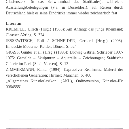
Glasfensters für das Schwimmbad des Stadtbades); zahlreiche
Schwäbische Künstler
Ausstellungsbeteiligungen (v.a. in Düsseldorf); auf Reisen durch
Deutschland hielt er seine Eindrücke immer wieder zeichnerisch fest
Weitere
Literatur
Expressiver Realismus
KREMPEL, Ulrich (Hrsg.) (1985): Am Anfang: das junge Rheinland;
Claassen-Verlag; S. 324
Motive
JESSEWITSCH, Rolf / SCHNEIDER, Gerhard (Hrsg.) (2008):
Entdeckte Moderne; Kettler; Bönen; S. 524
Abstraktion
GRASS, Günter et al. (Hrsg.) (1995): Ludwig Gabriel Schrieber 1907-
1975: Gemälde – Skulpturen – Aquarelle – Zeichnungen; Städtische
Industrie & Arbeit
Galerie im Park [Stadt Viersen]; S. 13
ZIMMERMANN, Rainer (1994): Expressiver Realismus. Malerei der
Mediterrane Landschaft
verschollenen Generation; Hirmer; München; S. 460
„Allgemeines Künstlerlexikon“ (AKL), Onlineversion, Künstler-ID:
Norddeutsche Landschaften
00645551
Süddeutsche Landschaft
Selbstbildnisse
Stillleben