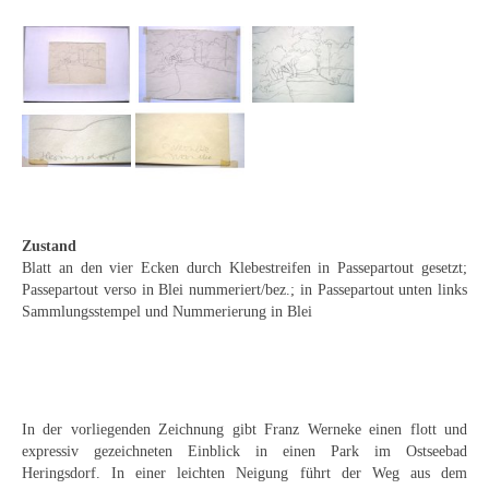
Emma Joos
Paul Segieth
Richard Sprick
Weitere Künstler 1900-1945
Kunst nach 1945
Helmut Diekmann
Zustand
Blatt an den vier Ecken durch Klebestreifen in Passepartout gesetzt;
Hermann Dieste
Passepartout verso in Blei nummeriert/bez.; in Passepartout unten links
Sammlungsstempel und Nummerierung in Blei
August Lange-Brock
Ludwig (Luis) Neu
Ferdinand Springer
In der vorliegenden Zeichnung gibt Franz Werneke einen flott und
expressiv gezeichneten Einblick in einen Park im Ostseebad
Arne Siegfried
Heringsdorf. In einer leichten Neigung führt der Weg aus dem