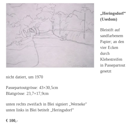
Leonhard Heinrich Hessel
George Paice
„Heringsdorf“
(Usedom)
Johann Georg Strobel
Bleistift auf
sandfarbenem
Ludwig Martin Wilberg
Papier; an den
vier Ecken
Weitere Künstler nach 1945
durch
Klebestreifen
Kunst 1900-1945
in Passepartout
gesetzt
Walter Becker
nicht datiert, um 1970
Ernst Geitlinger
Passepartoutgrösse: 43×30,5cm
Blattgrösse: 23,7×17,9cm
Erich Hartmann
unten rechts zweifach in Blei signiert „Werneke“
Wilhelm von Hillern-Flinsch
unten links in Blei betitelt „Heringsdorf“
€ 100,-
Karl Otto Hy