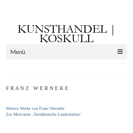
Suchen
nach:
KUNSTHANDEL |
KOSKULL
Menü
Startseite
Künstler
F R A N Z W E R N E K E
Kunst vor 1900
Georg Otto Forster (01.08.1791 Sausenheim
Weitere Werke von Franz Werneke
– 02.06.1851 ebd.)
Zur Motivseite ‚Norddeutsche Landschaften‘
Max Gaisser