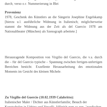
Curt Wittenbecher
durch; verso o.r. Nummerierung in Blei
Weitere Künstler nach 1945
Provenienz
1978, Geschenk des Künstlers an die Sängerin Josephine Engelskamp
[hierzu u.l. ausführliche Widmung in Italienisch; möglicherweise
Unbekannt
stammt die Widmung aus der Zeit als del Guercio 1978 am
Nationaltheater (München) als Szenograph arbeitete.]
Autographen / Dokumente
Herkunft & Wirkungsstätte
Berliner Künstler
Herausragende Komposition von Virgilio del Guercio, die v.a. durch
Düsseldorfer Künstler
die – für del Guercio typische – Spannung zwischen fertigen-unfertigen
Bereichen besticht. Exzellente Herausarbeitung des emotionalen
Fränkische Künstler
Moments im Gesicht des kleinen Michele.
Hamburger Künstler
Münchner Künstler
Zu Virgilio del Guercio (10.02.1939 Calabritto):
Pfälzer Künstler
Italienischer Maler / Dichter aus Künstlerfamilie; Besuch der
Kunstschulen in Urbino und Vercelli; Affinität zum so gen. ’nordischen