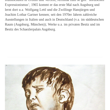
Schwäbische Künstler
Expressionismus‘; 1965 kommt er das erste Mal nach Augsburg und
lernt dort u.a. Wolfgang Lettl und die Zwillinge Hansjürgen und
Weitere
Joachim Lothar Gartner kennen; seit den 1970er Jahren zahlreiche
Ausstellungen in Italien und auch in Deutschland (v.a. im süddeutschen
Expressiver Realismus
Raum (Augsburg, München)); Werke u.a. im privaten Besitz und im
Besitz des Schaezlerpalais Augsburg.
Motive
Abstraktion
Industrie & Arbeit
Mediterrane Landschaft
Norddeutsche Landschaften
Süddeutsche Landschaft
Selbstbildnisse
Stillleben