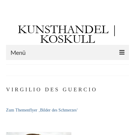
Suchen
nach:
KUNSTHANDEL |
KOSKULL
Menü
Startseite
Künstler
V I R G I L I O D E S G U E R C I O
Kunst vor 1900
Georg Otto Forster (01.08.1791 Sausenheim
Zum Themenflyer ‚Bilder des Schmerzes‘
– 02.06.1851 ebd.)
Max Gaisser