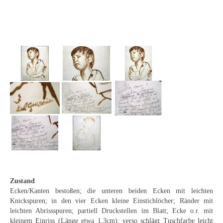
Emma Joos
Paul Segieth
Richard Sprick
Weitere Künstler 1900-1945
Kunst nach 1945
Helmut Diekmann
Hermann Dieste
August Lange-Brock
Ludwig (Luis) Neu
Zustand
Ferdinand Springer
Ecken/Kanten bestoßen; die unteren beiden Ecken mit leichten
Knickspuren; in den vier Ecken kleine Einstichlöcher; Ränder mit
Arne Siegfried
leichten Abrissspuren; partiell Druckstellen im Blatt; Ecke o.r. mit
kleinem Einriss (Länge etwa 1,3cm); verso schlägt Tuschfarbe leicht