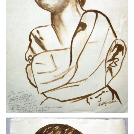
Neues
Tägliche Dosis Kunst
Themenflyer
Themenflyer: Trügerische Idyllen
Themenflyer: Buch und Schrift in der Kunst
Themenflyer: Sehnsucht Süden
Themenflyer: Walter Becker
Themenflyer: Richild Holt
Themenflyer: Ernst Geitlinger
Themenflyer: Michel Wagner
Weitere Themenflyer