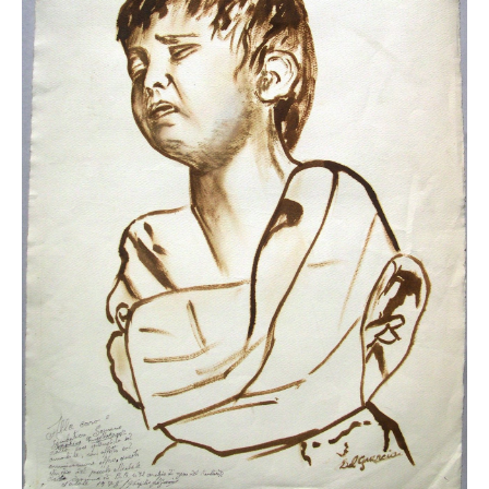
Buchempfehlungen
Richild Holt – Farbe und Linie
Theodor Zeller (1900-1986) Maler und
Visionär
Walter Becker (1893-1984) Malerei und Grafik
Der Maler Richard Sprick (1901-1976)
Suche
Über Uns
Kontakt
Publikationsliste
Über Uns