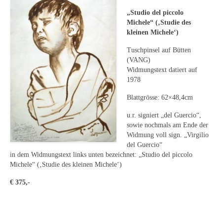
Leonhard Heinrich Hessel
„Studio del piccolo
George Paice
Michele“ (‚Studie des
kleinen Michele‘)
Johann Georg Strobel
Tuschpinsel auf Bütten
(VANG)
Ludwig Martin Wilberg
Widmungstext datiert auf
1978
Weitere Künstler nach 1945
Blattgrösse: 62×48,4cm
Kunst 1900-1945
u.r. signiert „del Guercio“,
Walter Becker
sowie nochmals am Ende der
Widmung voll sign. „Virgilio
Ernst Geitlinger
del Guercio“
in dem Widmungstext links unten bezeichnet: „Studio del piccolo
Erich Hartmann
Michele“ (‚Studie des kleinen Michele‘)
€ 375,-
Wilhelm von Hillern-Flinsch
Karl Otto Hy