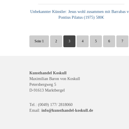
Unbekannter Künstler: Jesus wohl zusammen mit Barrabas v
Pontius Pilatus (1975) 580€
Seite 1
2
3
4
5
6
7
Kunsthandel Koskull
Maximilian Baron von Koskull
Petersbergweg 5
D-91613 Marktbergel
Tel.: (0049) 177/ 2818060
Email:
info@kunsthandel-koskull.de