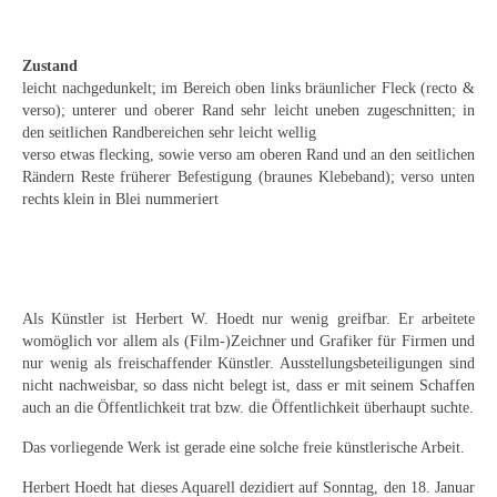
Emma Joos
Paul Segieth
Zustand
leicht nachgedunkelt; im Bereich oben links bräunlicher Fleck (recto &
Richard Sprick
verso); unterer und oberer Rand sehr leicht uneben zugeschnitten; in
den seitlichen Randbereichen sehr leicht wellig
Weitere Künstler 1900-1945
verso etwas flecking, sowie verso am oberen Rand und an den seitlichen
Rändern Reste früherer Befestigung (braunes Klebeband); verso unten
Kunst nach 1945
rechts klein in Blei nummeriert
Helmut Diekmann
Hermann Dieste
Als Künstler ist Herbert W. Hoedt nur wenig greifbar. Er arbeitete
August Lange-Brock
womöglich vor allem als (Film-)Zeichner und Grafiker für Firmen und
nur wenig als freischaffender Künstler. Ausstellungsbeteiligungen sind
Ludwig (Luis) Neu
nicht nachweisbar, so dass nicht belegt ist, dass er mit seinem Schaffen
auch an die Öffentlichkeit trat bzw. die Öffentlichkeit überhaupt suchte.
Ferdinand Springer
Das vorliegende Werk ist gerade eine solche freie künstlerische Arbeit.
Arne Siegfried
Herbert Hoedt hat dieses Aquarell dezidiert auf Sonntag, den 18. Januar