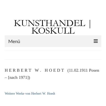
Suchen
nach:
KUNSTHANDEL |
KOSKULL
Menü
Startseite
Künstler
H E R B E R T W . H O E D T (11.02.1911 Posen
Kunst vor 1900
– [nach 1971])
Georg Otto Forster (01.08.1791 Sausenheim
– 02.06.1851 ebd.)
Weitere Werke von Herbert W. Hoedt
Max Gaisser