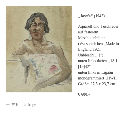
Leonhard Heinrich Hessel
George Paice
„Josefa“ (1942)
Johann Georg Strobel
Aquarell und Tuschfeder
auf festerem
Ludwig Martin Wilberg
Maschinenbütten
(Wasserzeichen „Made in
Weitere Künstler nach 1945
England 1921
Unbleach[…]“)
Kunst 1900-1945
unten links datiert „18.1.
[19]42“
Walter Becker
unten links in Ligatur
monogrammiert „HWH“
Ernst Geitlinger
Größe: 27,5 x 23,7 cm
€ 680,-
Erich Hartmann
Kaufanfrage
Wilhelm von Hillern-Flinsch
Karl Otto Hy