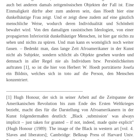
Schwäbische Künstler
auch bei anderen damals zeitgenössischen Objekten der Fall ist. Eine
Einmaligkeit dürfte aber zum anderen sein, dass Hoedt hier eine
Weitere
dunkelhäutige Frau zeigt. Und er zeigt diese zudem auf eine gänzlich
menschliche Weise, wodurch deren Individualität und Schönheit
Expressiver Realismus
bewahrt wird. Von den damaligen rassistischen Ideologien, von einer
propagierten Inferiorität dunkelhäutiger Menschen, ist hier gar nichts zu
Motive
sehen und nichts zu spüren. Und man kann es womöglich noch weiter
fassen. – Bedenkt man, dass lange Zeit Afroamerikaner in der Kunst
nicht als Subjekte, sondern schlicht als Objekte gesehen wurden und
Abstraktion
demnach in aller Regel nie als Individuen bzw. Persönlichkeiten
auftraten [1], so ist die hier von Herbert W. Hoedt porträtierte Josefa
Industrie & Arbeit
ein Bildnis, welches sich in toto auf die Person, den Menschen
konzentriert.
Mediterrane Landschaft
—————————————————–
Norddeutsche Landschaften
[1] Hugh Honour, der sich in seiner Arbeit auf die Zeitspanne der
Amerikanischen Revolution bis zum Ende des Ersten Weltkrieges
Süddeutsche Landschaft
bezieht, macht dies für die Darstellung von Afroamerikanern in der
Kunst folgendermaßen deutlich: „Black ‚submission‘ was always
Selbstbildnisse
implicit – just taken for granted – if not, indeed, made quite explicit“
(Hugh Honour (1989): The image of the Black in western art [vol. 4.
Stillleben
Slaves and liberators]; Cambridge: Belknap Press of Harvard Univ.