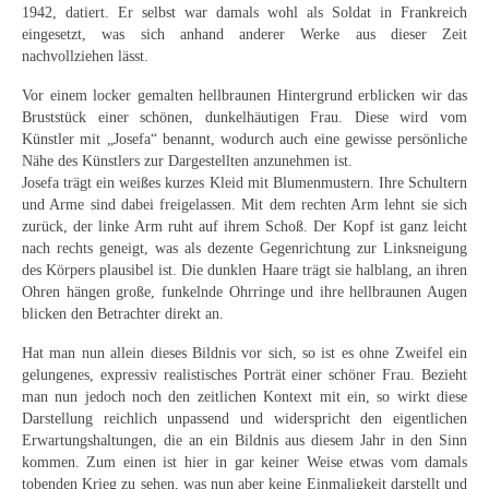
Curt Wittenbecher
1942, datiert. Er selbst war damals wohl als Soldat in Frankreich
eingesetzt, was sich anhand anderer Werke aus dieser Zeit
Weitere Künstler nach 1945
nachvollziehen lässt.
Vor einem locker gemalten hellbraunen Hintergrund erblicken wir das
Unbekannt
Bruststück einer schönen, dunkelhäutigen Frau. Diese wird vom
Künstler mit „Josefa“ benannt, wodurch auch eine gewisse persönliche
Autographen / Dokumente
Nähe des Künstlers zur Dargestellten anzunehmen ist.
Josefa trägt ein weißes kurzes Kleid mit Blumenmustern. Ihre Schultern
Herkunft & Wirkungsstätte
und Arme sind dabei freigelassen. Mit dem rechten Arm lehnt sie sich
zurück, der linke Arm ruht auf ihrem Schoß. Der Kopf ist ganz leicht
Berliner Künstler
nach rechts geneigt, was als dezente Gegenrichtung zur Linksneigung
des Körpers plausibel ist. Die dunklen Haare trägt sie halblang, an ihren
Düsseldorfer Künstler
Ohren hängen große, funkelnde Ohrringe und ihre hellbraunen Augen
blicken den Betrachter direkt an.
Fränkische Künstler
Hat man nun allein dieses Bildnis vor sich, so ist es ohne Zweifel ein
Hamburger Künstler
gelungenes, expressiv realistisches Porträt einer schöner Frau. Bezieht
man nun jedoch noch den zeitlichen Kontext mit ein, so wirkt diese
Münchner Künstler
Darstellung reichlich unpassend und widerspricht den eigentlichen
Erwartungshaltungen, die an ein Bildnis aus diesem Jahr in den Sinn
Pfälzer Künstler
kommen. Zum einen ist hier in gar keiner Weise etwas vom damals
tobenden Krieg zu sehen, was nun aber keine Einmaligkeit darstellt und