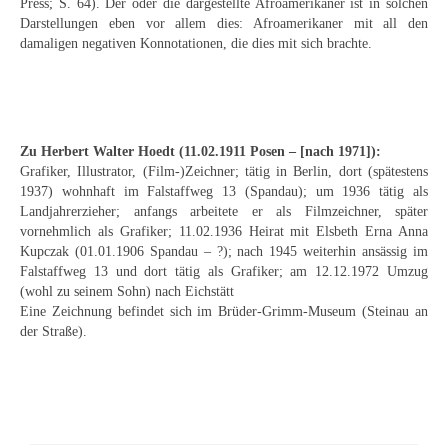
Press; S. 64). Der oder die dargestellte Afroamerikaner ist in solchen
Neues
Darstellungen eben vor allem dies: Afroamerikaner mit all den
damaligen negativen Konnotationen, die dies mit sich brachte.
Tägliche Dosis Kunst
Themenflyer
Themenflyer: Trügerische Idyllen
Zu Herbert Walter Hoedt (11.02.1911 Posen – [nach 1971]):
Grafiker, Illustrator, (Film-)Zeichner; tätig in Berlin, dort (spätestens
Themenflyer: Buch und Schrift in der Kunst
1937) wohnhaft im Falstaffweg 13 (Spandau); um 1936 tätig als
Landjahrerzieher; anfangs arbeitete er als Filmzeichner, später
Themenflyer: Sehnsucht Süden
vornehmlich als Grafiker; 11.02.1936 Heirat mit Elsbeth Erna Anna
Kupczak (01.01.1906 Spandau – ?); nach 1945 weiterhin ansässig im
Themenflyer: Walter Becker
Falstaffweg 13 und dort tätig als Grafiker; am 12.12.1972 Umzug
(wohl zu seinem Sohn) nach Eichstätt
Themenflyer: Richild Holt
Eine Zeichnung befindet sich im Brüder-Grimm-Museum (Steinau an
der Straße).
Themenflyer: Ernst Geitlinger
Themenflyer: Michel Wagner
Weitere Themenflyer