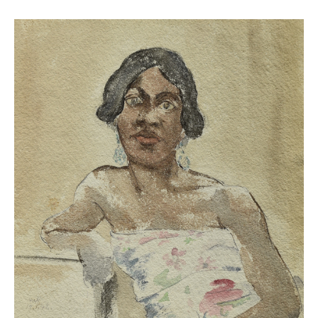
Buchempfehlungen
Richild Holt – Farbe und Linie
Theodor Zeller (1900-1986) Maler und
Visionär
Walter Becker (1893-1984) Malerei und Grafik
Der Maler Richard Sprick (1901-1976)
Suche
Über Uns
Kontakt
Publikationsliste
Über Uns