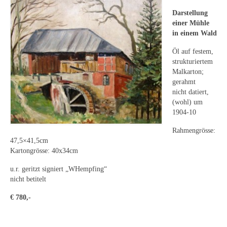
Leonhard Heinrich Hessel
Darstellung
George Paice
einer Mühle
in einem Wald
Johann Georg Strobel
Öl auf festem,
strukturiertem
Ludwig Martin Wilberg
Malkarton;
gerahmt
Weitere Künstler nach 1945
nicht datiert,
(wohl) um
Kunst 1900-1945
1904-10
Walter Becker
Rahmengrösse:
47,5×41,5cm
Ernst Geitlinger
Kartongrösse: 40x34cm
Erich Hartmann
u.r. geritzt signiert „WHempfing“
nicht betitelt
Wilhelm von Hillern-Flinsch
€ 780,-
Karl Otto Hy