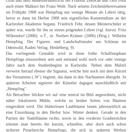
Groh und dem Modellierunterricht bei Fridolin Dietsche und Otto Feist
Curt Wittenbecher
auch einen Malkurs bei Franz Weih. Nach seinem Zeichenlehrerexamen
im Frühjahr 1908 war Hempfing nur wenige Monate als Lehrer tätig,
Weitere Künstler nach 1945
bevor er dann im Herbst 1908 sein eigentliches Kunststudium an der
Karlsruher Akademie begann. Friedrich Fehr, dessen Meisterschüler er
Unbekannt
später war, wurde für ihn zu einem prägenden Lehrer (vgl. hierzu: Fritz
Wilkendorf (2006): o.T., in: Norbert Krämer (2006) (Hrsg.): Wilhelm
Autographen / Dokumente
Hempfing. Der Figuren- und Landschaftsmaler aus Schönau im
Odenwald; Kaden Verlag; Heidelberg; 9).
Herkunft & Wirkungsstätte
Das vorliegende Gemälde wird in diese frühe Schaffensphase
Hempfings einzuordnen sein und entstand wohl noch vor oder wenige
Berliner Künstler
Jahre nach dem Studienbeginn in Karlsruhe. Neben dem Malstil
verweist hierauf ebenso die Signatur, welche hier noch mit dem Kürzel
Düsseldorfer Künstler
des Vornamens (‚W‘) beginnt, das dann in den Nachnamen übergeht. In
späteren Arbeiten signierte der Künstler dagegen ausschließlich mit
Fränkische Künstler
„Hempfing“.
Als Betrachter blicken wir auf eine zentral im Bild angeordnete, nicht
Hamburger Künstler
näher lokalisierte Mühle, welche zu beiden Seiten von Bäumen
eingerahmt wird. Die blätterlosen Laubbäume lassen jahreszeitlich an
Münchner Künstler
eine Einordnung in den Herbst bzw. Winter denken. Gerade in den
Partien der Nadelbäume rechts, sowie in den vorderen Grasbereichen
Pfälzer Künstler
erkennt man bereits die kurzen, schnellen, aber doch auch schon
sicheren Pinselstriche Hempfings, die sich in späteren Werken