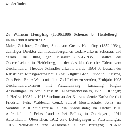
Schwäbische Künstler
wiederfinden.
Weitere
Expressiver Realismus
Zu Wilhelm Hempfing (15.06.1886 Schönau b. Heidelberg –
Motive
06.06.1948 Karlsruhe):
Maler, Zeichner, Grafiker; Sohn von Gustav Hempfing (1852-1934),
Abstraktion
damaliger Direktor der Freudenbergschen Lederwerke in Schönau, und
dessen Frau Julie, geb. Elsässer (1861-1935); Besuch der
Industrie & Arbeit
Oberrealschule in Heidelberg, in der das künstlerische Talent vom
Zeichenlehrer Theodor Schindler erkannt wurde; 1904-08 Besuch der
Mediterrane Landschaft
Karlsruher Kunstgewerbeschule (bei August Groh, Fridolin Dietsche,
Otto Feist, Franz Weih) mit dem Ziel Lehrer zu werden; Frühjahr 1908
Norddeutsche Landschaften
Zeichenlehrerexamen mit Auszeichnung; kurzzeitig folgten
Anstellungen im Schuldienst in Tauberbischofsheim, Bühl, Ettlingen;
Süddeutsche Landschaft
ab Herbst 1908 bis 1913 Studium an der Kunstakademie Karlsruhe (bei
Friedrich Fehr, Waldemar Conz); zuletzt Meisterschüler Fehrs; im
Selbstbildnisse
Sommer 1910 Studienreise in die Niederlande; im Herbst 1910
Aufenthalt auf Fehrs Landsitz bei Polling in Oberbayern; 1911
Aufenthalt in Oberitalien; 1912 erste Beteiligungen an Ausstellungen;
Stillleben
1913 Paris-Besuch und Aufenthalt in der Bretagne; 1914-18