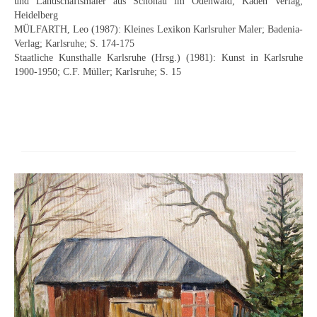
und Landschaftsmaler aus Schönau im Odenwald; Kaden Verlag;
Buchempfehlungen
Heidelberg
MÜLFARTH, Leo (1987): Kleines Lexikon Karlsruher Maler; Badenia-
Richild Holt – Farbe und Linie
Verlag; Karlsruhe; S. 174-175
Staatliche Kunsthalle Karlsruhe (Hrsg.) (1981): Kunst in Karlsruhe
Theodor Zeller (1900-1986) Maler und
1900-1950; C.F. Müller; Karlsruhe; S. 15
Visionär
Walter Becker (1893-1984) Malerei und Grafik
Der Maler Richard Sprick (1901-1976)
Suche
Über Uns
Kontakt
Publikationsliste
Über Uns