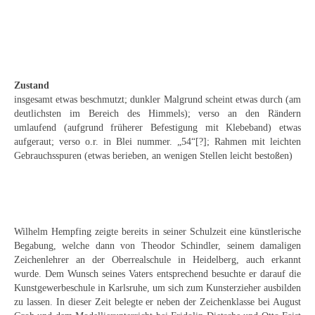
Emma Joos
Paul Segieth
Richard Sprick
Zustand
Weitere Künstler 1900-1945
insgesamt etwas beschmutzt; dunkler Malgrund scheint etwas durch (am
deutlichsten im Bereich des Himmels); verso an den Rändern
Kunst nach 1945
umlaufend (aufgrund früherer Befestigung mit Klebeband) etwas
aufgeraut; verso o.r. in Blei nummer. „54“[?]; Rahmen mit leichten
Helmut Diekmann
Gebrauchsspuren (etwas berieben, an wenigen Stellen leicht bestoßen)
Hermann Dieste
August Lange-Brock
Wilhelm Hempfing zeigte bereits in seiner Schulzeit eine künstlerische
Ludwig (Luis) Neu
Begabung, welche dann von Theodor Schindler, seinem damaligen
Zeichenlehrer an der Oberrealschule in Heidelberg, auch erkannt
Ferdinand Springer
wurde. Dem Wunsch seines Vaters entsprechend besuchte er darauf die
Kunstgewerbeschule in Karlsruhe, um sich zum Kunsterzieher ausbilden
Arne Siegfried
zu lassen. In dieser Zeit belegte er neben der Zeichenklasse bei August