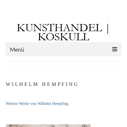
Suchen
nach:
KUNSTHANDEL |
KOSKULL
Menü
Startseite
Künstler
W I L H E L M H E M P F I N G
Kunst vor 1900
Georg Otto Forster (01.08.1791 Sausenheim
Weitere Werke von Wilhelm Hempfing
– 02.06.1851 ebd.)
Max Gaisser