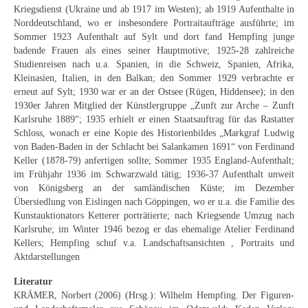
Kriegsdienst (Ukraine und ab 1917 im Westen); ab 1919 Aufenthalte in
Neues
Norddeutschland, wo er insbesondere Portraitaufträge ausführte; im
Sommer 1923 Aufenthalt auf Sylt und dort fand Hempfing junge
Tägliche Dosis Kunst
badende Frauen als eines seiner Hauptmotive; 1925-28 zahlreiche
Studienreisen nach u.a. Spanien, in die Schweiz, Spanien, Afrika,
Themenflyer
Kleinasien, Italien, in den Balkan; den Sommer 1929 verbrachte er
erneut auf Sylt; 1930 war er an der Ostsee (Rügen, Hiddensee); in den
Themenflyer: Trügerische Idyllen
1930er Jahren Mitglied der Künstlergruppe „Zunft zur Arche – Zunft
Karlsruhe 1889“; 1935 erhielt er einen Staatsauftrag für das Rastatter
Themenflyer: Buch und Schrift in der Kunst
Schloss, wonach er eine Kopie des Historienbildes „Markgraf Ludwig
von Baden-Baden in der Schlacht bei Salankamen 1691“ von Ferdinand
Themenflyer: Sehnsucht Süden
Keller (1878-79) anfertigen sollte; Sommer 1935 England-Aufenthalt;
im Frühjahr 1936 im Schwarzwald tätig; 1936-37 Aufenthalt unweit
Themenflyer: Walter Becker
von Königsberg an der samländischen Küste; im Dezember
Übersiedlung von Eislingen nach Göppingen, wo er u.a. die Familie des
Themenflyer: Richild Holt
Kunstauktionators Ketterer porträtierte; nach Kriegsende Umzug nach
Karlsruhe; im Winter 1946 bezog er das ehemalige Atelier Ferdinand
Themenflyer: Ernst Geitlinger
Kellers; Hempfing schuf v.a. Landschaftsansichten , Portraits und
Aktdarstellungen
Themenflyer: Michel Wagner
Literatur
Weitere Themenflyer
KRÄMER, Norbert (2006) (Hrsg.): Wilhelm Hempfing. Der Figuren-