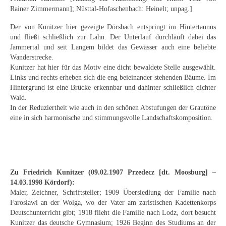
Neues
Rainer Zimmermann]; Nüsttal-Hofaschenbach: Heinelt; unpag.]
Der von Kunitzer hier gezeigte Dörsbach entspringt im Hintertaunus
Tägliche Dosis Kunst
und fließt schließlich zur Lahn. Der Unterlauf durchläuft dabei das
Jammertal und seit Langem bildet das Gewässer auch eine beliebte
Themenflyer
Wanderstrecke.
Kunitzer hat hier für das Motiv eine dicht bewaldete Stelle ausgewählt.
Themenflyer: Trügerische Idyllen
Links und rechts erheben sich die eng beieinander stehenden Bäume. Im
Hintergrund ist eine Brücke erkennbar und dahinter schließlich dichter
Themenflyer: Buch und Schrift in der Kunst
Wald.
In der Reduziertheit wie auch in den schönen Abstufungen der Grautöne
Themenflyer: Sehnsucht Süden
eine in sich harmonische und stimmungsvolle Landschaftskomposition.
Themenflyer: Walter Becker
Themenflyer: Richild Holt
Zu Friedrich Kunitzer (09.02.1907 Przedecz [dt. Moosburg] –
Themenflyer: Ernst Geitlinger
14.03.1998 Kördorf):
Maler, Zeichner, Schriftsteller; 1909 Übersiedlung der Familie nach
Themenflyer: Michel Wagner
Faroslawl an der Wolga, wo der Vater am zaristischen Kadettenkorps
Deutschunterricht gibt; 1918 flieht die Familie nach Lodz, dort besucht
Weitere Themenflyer
Kunitzer das deutsche Gymnasium; 1926 Beginn des Studiums an der