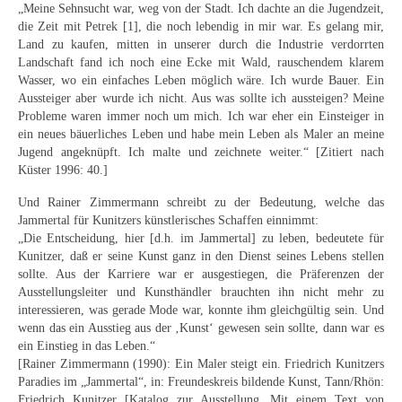
„Meine Sehnsucht war, weg von der Stadt. Ich dachte an die Jugendzeit,
Schwäbische Künstler
die Zeit mit Petrek [1], die noch lebendig in mir war. Es gelang mir,
Land zu kaufen, mitten in unserer durch die Industrie verdorrten
Weitere
Landschaft fand ich noch eine Ecke mit Wald, rauschendem klarem
Wasser, wo ein einfaches Leben möglich wäre. Ich wurde Bauer. Ein
Expressiver Realismus
Aussteiger aber wurde ich nicht. Aus was sollte ich aussteigen? Meine
Probleme waren immer noch um mich. Ich war eher ein Einsteiger in
Motive
ein neues bäuerliches Leben und habe mein Leben als Maler an meine
Jugend angeknüpft. Ich malte und zeichnete weiter.“ [Zitiert nach
Abstraktion
Küster 1996: 40.]
Industrie & Arbeit
Und Rainer Zimmermann schreibt zu der Bedeutung, welche das
Jammertal für Kunitzers künstlerisches Schaffen einnimmt:
Mediterrane Landschaft
„Die Entscheidung, hier [d.h. im Jammertal] zu leben, bedeutete für
Kunitzer, daß er seine Kunst ganz in den Dienst seines Lebens stellen
Norddeutsche Landschaften
sollte. Aus der Karriere war er ausgestiegen, die Präferenzen der
Ausstellungsleiter und Kunsthändler brauchten ihn nicht mehr zu
Süddeutsche Landschaft
interessieren, was gerade Mode war, konnte ihm gleichgültig sein. Und
wenn das ein Ausstieg aus der ‚Kunst‘ gewesen sein sollte, dann war es
Selbstbildnisse
ein Einstieg in das Leben.“
[Rainer Zimmermann (1990): Ein Maler steigt ein. Friedrich Kunitzers
Stillleben
Paradies im „Jammertal“, in: Freundeskreis bildende Kunst, Tann/Rhön:
Friedrich Kunitzer [Katalog zur Ausstellung. Mit einem Text von