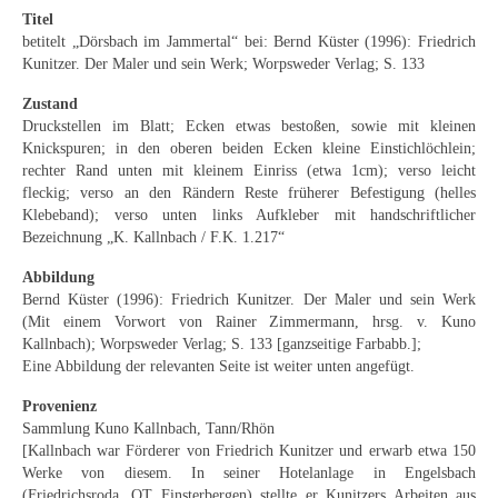
Emma Joos
Titel
betitelt „Dörsbach im Jammertal“ bei: Bernd Küster (1996): Friedrich
Paul Segieth
Kunitzer. Der Maler und sein Werk; Worpsweder Verlag; S. 133
Richard Sprick
Zustand
Druckstellen im Blatt; Ecken etwas bestoßen, sowie mit kleinen
Weitere Künstler 1900-1945
Knickspuren; in den oberen beiden Ecken kleine Einstichlöchlein;
rechter Rand unten mit kleinem Einriss (etwa 1cm); verso leicht
Kunst nach 1945
fleckig; verso an den Rändern Reste früherer Befestigung (helles
Klebeband); verso unten links Aufkleber mit handschriftlicher
Helmut Diekmann
Bezeichnung „K. Kallnbach / F.K. 1.217“
Abbildung
Hermann Dieste
Bernd Küster (1996): Friedrich Kunitzer. Der Maler und sein Werk
(Mit einem Vorwort von Rainer Zimmermann, hrsg. v. Kuno
August Lange-Brock
Kallnbach); Worpsweder Verlag; S. 133 [ganzseitige Farbabb.];
Eine Abbildung der relevanten Seite ist weiter unten angefügt.
Ludwig (Luis) Neu
Provenienz
Ferdinand Springer
Sammlung Kuno Kallnbach, Tann/Rhön
[Kallnbach war Förderer von Friedrich Kunitzer und erwarb etwa 150
Arne Siegfried
Werke von diesem. In seiner Hotelanlage in Engelsbach
(Friedrichsroda, OT Finsterbergen) stellte er Kunitzers Arbeiten aus