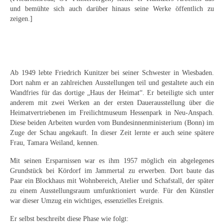
Curt Wittenbecher
und bemühte sich auch darüber hinaus seine Werke öffentlich zu
zeigen.]
Weitere Künstler nach 1945
Unbekannt
Autographen / Dokumente
Ab 1949 lebte Friedrich Kunitzer bei seiner Schwester in Wiesbaden.
Dort nahm er an zahlreichen Ausstellungen teil und gestaltete auch ein
Herkunft & Wirkungsstätte
Wandfries für das dortige „Haus der Heimat“. Er beteiligte sich unter
anderem mit zwei Werken an der ersten Dauerausstellung über die
Berliner Künstler
Heimatvertriebenen im Freilichtmuseum Hessenpark in Neu-Anspach.
Diese beiden Arbeiten wurden vom Bundesinnenministerium (Bonn) im
Düsseldorfer Künstler
Zuge der Schau angekauft. In dieser Zeit lernte er auch seine spätere
Frau, Tamara Weiland, kennen.
Fränkische Künstler
Mit seinen Ersparnissen war es ihm 1957 möglich ein abgelegenes
Hamburger Künstler
Grundstück bei Kördorf im Jammertal zu erwerben. Dort baute das
Paar ein Blockhaus mit Wohnbereich, Atelier und Schafstall, der später
Münchner Künstler
zu einem Ausstellungsraum umfunktioniert wurde. Für den Künstler
war dieser Umzug ein wichtiges, essenzielles Ereignis.
Pfälzer Künstler
Er selbst beschreibt diese Phase wie folgt: