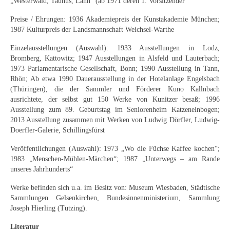
Impressum
„Westerwald, Taunus, Lahn“ (ab 1971 deren 1. Vorsitzender
Preise / Ehrungen: 1936 Akademiepreis der Kunstakademie München;
Datenschutz
1987 Kulturpreis der Landsmannschaft Weichsel-Warthe
AGB
Einzelausstellungen (Auswahl): 1933 Ausstellungen in Lodz,
Bromberg, Kattowitz; 1947 Ausstellungen in Alsfeld und Lauterbach;
Widerruf
1973 Parlamentarische Gesellschaft, Bonn; 1990 Ausstellung in Tann,
Rhön; Ab etwa 1990 Dauerausstellung in der Hotelanlage Engelsbach
(Thüringen), die der Sammler und Förderer Kuno Kallnbach
ausrichtete, der selbst gut 150 Werke von Kunitzer besaß; 1996
Ausstellung zum 89. Geburtstag im Seniorenheim Katzenelnbogen;
2013 Ausstellung zusammen mit Werken von Ludwig Dörfler, Ludwig-
Doerfler-Galerie, Schillingsfürst
Veröffentlichungen (Auswahl): 1973 „Wo die Füchse Kaffee kochen“;
1983 „Menschen-Mühlen-Märchen“; 1987 „Unterwegs – am Rande
unseres Jahrhunderts“
Werke befinden sich u.a. im Besitz von: Museum Wiesbaden, Städtische
Sammlungen Gelsenkirchen, Bundesinnenministerium, Sammlung
Joseph Hierling (Tutzing).
Literatur