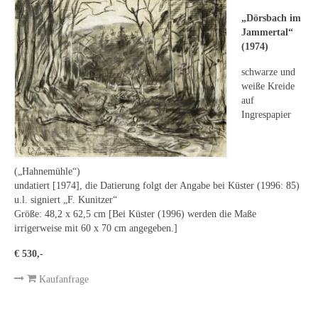
Leonhard Heinrich Hessel
„Dörsbach im
George Paice
Jammertal“
(1974)
Johann Georg Strobel
schwarze und
weiße Kreide
Ludwig Martin Wilberg
auf
Ingrespapier
Weitere Künstler nach 1945
Kunst 1900-1945
(„Hahnemühle“)
Walter Becker
undatiert [1974], die Datierung folgt der Angabe bei Küster (1996: 85)
u.l. signiert „F. Kunitzer“
Ernst Geitlinger
Größe: 48,2 x 62,5 cm [Bei Küster (1996) werden die Maße
irrigerweise mit 60 x 70 cm angegeben.]
Erich Hartmann
€ 530,-
Wilhelm von Hillern-Flinsch
Kaufanfrage
Karl Otto Hy