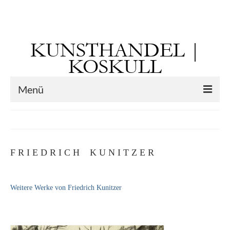
Suchen
nach:
KUNSTHANDEL |
KOSKULL
Menü
Startseite
Künstler
F R I E D R I C H K U N I T Z E R
Kunst vor 1900
Georg Otto Forster (01.08.1791 Sausenheim
Weitere Werke von Friedrich Kunitzer
– 02.06.1851 ebd.)
Max Gaisser