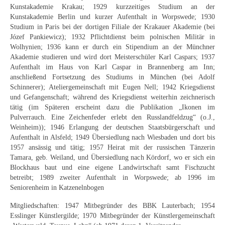
Kunstakademie Krakau; 1929 kurzzeitiges Studium an der
Buchempfehlungen
Kunstakademie Berlin und kurzer Aufenthalt in Worpswede; 1930
Studium in Paris bei der dortigen Filiale der Krakauer Akademie (bei
Richild Holt – Farbe und Linie
Józef Pankiewicz); 1932 Pflichtdienst beim polnischen Militär in
Wolhynien; 1936 kann er durch ein Stipendium an der Münchner
Theodor Zeller (1900-1986) Maler und
Akademie studieren und wird dort Meisterschüler Karl Caspars; 1937
Visionär
Aufenthalt im Haus von Karl Caspar in Brannenberg am Inn;
anschließend Fortsetzung des Studiums in München (bei Adolf
Walter Becker (1893-1984) Malerei und Grafik
Schinnerer); Ateliergemeinschaft mit Eugen Nell; 1942 Kriegsdienst
und Gefangenschaft; während des Kriegsdienst weiterhin zeichnerisch
Der Maler Richard Sprick (1901-1976)
tätig (im Späteren erscheint dazu die Publikation „Ikonen im
Pulverrauch. Eine Zeichenfeder erlebt den Russlandfeldzug“ (o.J.,
Suche
Weinheim)); 1946 Erlangung der deutschen Staatsbürgerschaft und
Aufenthalt in Alsfeld; 1949 Übersiedlung nach Wiesbaden und dort bis
Über Uns
1957 ansässig und tätig; 1957 Heirat mit der russischen Tänzerin
Tamara, geb. Weiland, und Übersiedlung nach Kördorf, wo er sich ein
Kontakt
Blockhaus baut und eine eigene Landwirtschaft samt Fischzucht
betreibt; 1989 zweiter Aufenthalt in Worpswede; ab 1996 im
Publikationsliste
Seniorenheim in Katzenelnbogen
Über Uns
Mitgliedschaften: 1947 Mitbegründer des BBK Lauterbach; 1954
Esslinger Künstlergilde; 1970 Mitbegründer der Künstlergemeinschaft