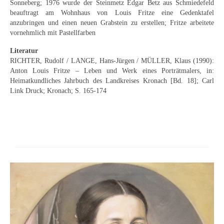
Sonneberg; 1976 wurde der Steinmetz Edgar Betz aus Schmiedefeld
Buchempfehlungen
beauftragt am Wohnhaus von Louis Fritze eine Gedenktafel
anzubringen und einen neuen Grabstein zu erstellen; Fritze arbeitete
Richild Holt – Farbe und Linie
vornehmlich mit Pastellfarben
Theodor Zeller (1900-1986) Maler und
Literatur
Visionär
RICHTER, Rudolf / LANGE, Hans-Jürgen / MÜLLER, Klaus (1990):
Anton Louis Fritze – Leben und Werk eines Porträtmalers, in:
Heimatkundliches Jahrbuch des Landkreises Kronach [Bd. 18]; Carl
Walter Becker (1893-1984) Malerei und Grafik
Link Druck; Kronach; S. 165-174
Der Maler Richard Sprick (1901-1976)
Suche
Über Uns
Kontakt
Publikationsliste
Über Uns