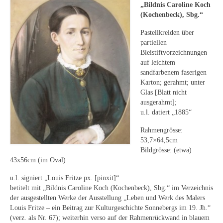
Leonhard Heinrich Hessel
„Bildnis Caroline Koch
(Kochenbeck), Sbg.“
George Paice
Pastellkreiden über
Johann Georg Strobel
partiellen
Bleistiftvorzeichnungen
auf leichtem
Ludwig Martin Wilberg
sandfarbenem faserigen
Karton; gerahmt; unter
Weitere Künstler nach 1945
Glas [Blatt nicht
ausgerahmt];
Kunst 1900-1945
u.l. datiert „1885“
Walter Becker
Rahmengrösse:
53,7×64,5cm
Ernst Geitlinger
Bildgrösse: (etwa)
43x56cm (im Oval)
Erich Hartmann
u.l. signiert „Louis Fritze px. [pinxit]“
Wilhelm von Hillern-Flinsch
betitelt mit „Bildnis Caroline Koch (Kochenbeck), Sbg.“ im Verzeichnis
der ausgestellten Werke der Ausstellung „Leben und Werk des Malers
Karl Otto Hy
Louis Fritze – ein Beitrag zur Kulturgeschichte Sonnebergs im 19. Jh.“
(verz. als Nr. 67); weiterhin verso auf der Rahmenrückwand in blauem