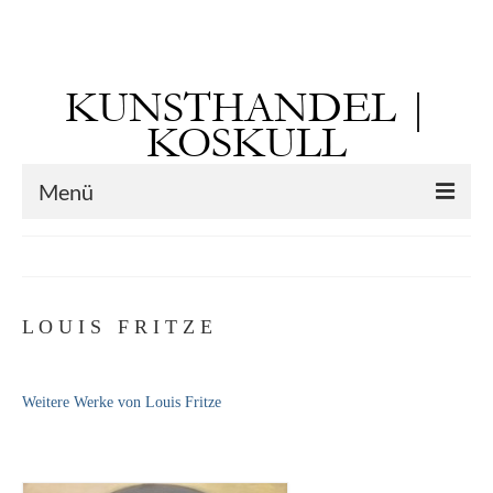
Suchen
nach:
KUNSTHANDEL |
KOSKULL
Menü
Startseite
Künstler
L O U I S F R I T Z E
Kunst vor 1900
Georg Otto Forster (01.08.1791 Sausenheim
Weitere Werke von Louis Fritze
– 02.06.1851 ebd.)
Max Gaisser