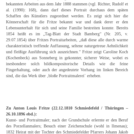
Schwäbische Künstler
bekannten Arbeiten aus dem Jahr 1888 stammen (vgl. Richter, Rudolf et
al. (1990): 168), dann darf dieses Portrait durchaus dem späten
Schaffen des Künstlers zugeordnet werden. Es zeigt sich hier die
Weitere
Könnerschaft für die Fritze bekannt war und dank derer er den
Lebensunterhalt für sich und seine Familie bestreiten konnte. Bereits
Expressiver Realismus
1854 heißt es im „Tag-Blatt der Stadt Bamberg“ (Nr. 205, v.
29.07.1854) über Fritzes Portraitarbeiten, „daß diese alle durch warme
Motive
charakteristisch treffende Auffassung, seltene naturgetreue Aehnlichkeit
und fleißige Ausführung sich auszeichnen.“ Fritze zeigt Caroline Koch
Abstraktion
(Kochenbeck) aus Sonneberg in gekonnter, sicherer Weise, wobei es
inesbondere solch bildkompositorische Details wie die feine
Industrie & Arbeit
Fingerhaltung, oder auch der angedeutete Vorhang im linken Bereich
sind, die das Werk über ‚bloße Portraitmalerei` erheben.
Mediterrane Landschaft
Norddeutsche Landschaften
Süddeutsche Landschaft
Zu Anton Louis Fritze (22.12.1810 Schmiedefeld / Thüringen –
26.10.1896 ebd.):
Selbstbildnisse
Kunst- und Portraitmaler; nach der Grundschule erlernte er den Beruf
des Porzellanmalers; Besuch einer Zeichenschule (wohl in Ilmenau);
Stillleben
1832 Heirat mit der Tochter des Schmiedefelder Pfarrers Johann Jakob