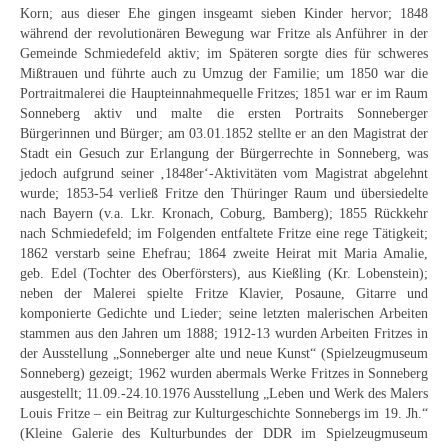
Korn; aus dieser Ehe gingen insgeamt sieben Kinder hervor; 1848
Neues
während der revolutionären Bewegung war Fritze als Anführer in der
Gemeinde Schmiedefeld aktiv; im Späteren sorgte dies für schweres
Tägliche Dosis Kunst
Mißtrauen und führte auch zu Umzug der Familie; um 1850 war die
Portraitmalerei die Haupteinnahmequelle Fritzes; 1851 war er im Raum
Themenflyer
Sonneberg aktiv und malte die ersten Portraits Sonneberger
Bürgerinnen und Bürger; am 03.01.1852 stellte er an den Magistrat der
Themenflyer: Trügerische Idyllen
Stadt ein Gesuch zur Erlangung der Bürgerrechte in Sonneberg, was
jedoch aufgrund seiner ‚1848er‘-Aktivitäten vom Magistrat abgelehnt
Themenflyer: Buch und Schrift in der Kunst
wurde; 1853-54 verließ Fritze den Thüringer Raum und übersiedelte
nach Bayern (v.a. Lkr. Kronach, Coburg, Bamberg); 1855 Rückkehr
Themenflyer: Sehnsucht Süden
nach Schmiedefeld; im Folgenden entfaltete Fritze eine rege Tätigkeit;
1862 verstarb seine Ehefrau; 1864 zweite Heirat mit Maria Amalie,
Themenflyer: Walter Becker
geb. Edel (Tochter des Oberförsters), aus Kießling (Kr. Lobenstein);
neben der Malerei spielte Fritze Klavier, Posaune, Gitarre und
Themenflyer: Richild Holt
komponierte Gedichte und Lieder; seine letzten malerischen Arbeiten
stammen aus den Jahren um 1888; 1912-13 wurden Arbeiten Fritzes in
Themenflyer: Ernst Geitlinger
der Ausstellung „Sonneberger alte und neue Kunst“ (Spielzeugmuseum
Sonneberg) gezeigt; 1962 wurden abermals Werke Fritzes in Sonneberg
Themenflyer: Michel Wagner
ausgestellt; 11.09.-24.10.1976 Ausstellung „Leben und Werk des Malers
Louis Fritze – ein Beitrag zur Kulturgeschichte Sonnebergs im 19. Jh.“
Weitere Themenflyer
(Kleine Galerie des Kulturbundes der DDR im Spielzeugmuseum