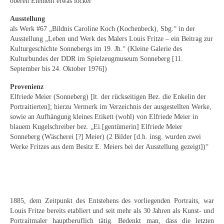
oberen Element etwas locker
Curt Wittenbecher
Ausstellung
Weitere Künstler nach 1945
als Werk #67 „Bildnis Caroline Koch (Kochenbeck), Sbg.“ in der
Ausstellung „Leben und Werk des Malers Louis Fritze – ein Beitrag zur
Unbekannt
Kulturgeschichte Sonnebergs im 19. Jh.“ (Kleine Galerie des
Kulturbundes der DDR im Spielzeugmuseum Sonneberg [11.
Autographen / Dokumente
September bis 24. Oktober 1976])
Provenienz
Herkunft & Wirkungsstätte
Elfriede Meier (Sonneberg) [lt. der rückseitigen Bez. die Enkelin der
Portraitierten]; hierzu Vermerk im Verzeichnis der ausgestellten Werke,
Berliner Künstler
sowie an Aufhängung kleines Etikett (wohl) von Elfriede Meier in
blauem Kugelschreiber bez. „Ei.[gentümerin] Elfriede Meier
Düsseldorfer Künstler
Sonneberg (Wäscherei [?] Meier) (2 Bilder [d.h. insg. wurden zwei
Werke Fritzes aus dem Besitz E. Meiers bei der Ausstellung gezeigt])“
Fränkische Künstler
Hamburger Künstler
Münchner Künstler
1885, dem Zeitpunkt des Entstehens des vorliegenden Portraits, war
Pfälzer Künstler
Louis Fritze bereits etabliert und seit mehr als 30 Jahren als Kunst- und
Portraitmaler hauptberuflich tätig. Bedenkt man, dass die letzten