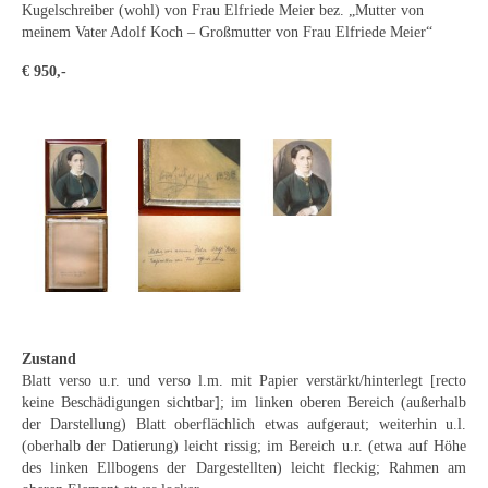
Emma Joos
Kugelschreiber (wohl) von Frau Elfriede Meier bez. „Mutter von
meinem Vater Adolf Koch – Großmutter von Frau Elfriede Meier“
Paul Segieth
€ 950,-
Richard Sprick
Weitere Künstler 1900-1945
Kunst nach 1945
Helmut Diekmann
Hermann Dieste
August Lange-Brock
Zustand
Ludwig (Luis) Neu
Blatt verso u.r. und verso l.m. mit Papier verstärkt/hinterlegt [recto
keine Beschädigungen sichtbar]; im linken oberen Bereich (außerhalb
Ferdinand Springer
der Darstellung) Blatt oberflächlich etwas aufgeraut; weiterhin u.l.
(oberhalb der Datierung) leicht rissig; im Bereich u.r. (etwa auf Höhe
Arne Siegfried
des linken Ellbogens der Dargestellten) leicht fleckig; Rahmen am