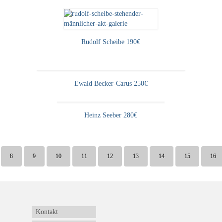
Rudolf Scheibe 190€
Ewald Becker-Carus 250€
Heinz Seeber 280€
8
9
10
11
12
13
14
15
16
Kontakt