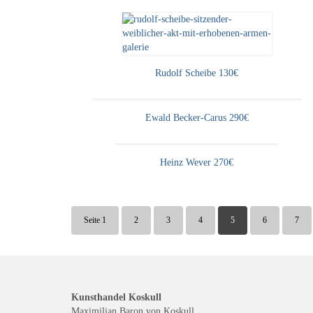
Rudolf Scheibe 130€
Ewald Becker-Carus 290€
Heinz Wever 270€
Seite 1
2
3
4
5
6
7
Kunsthandel Koskull
Maximilian Baron von Koskull