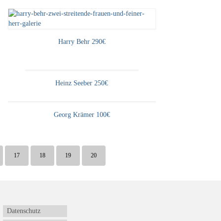
Harry Behr 290€
Heinz Seeber 250€
Georg Krämer 100€
17
18
19
20
Datenschutz