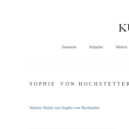
K
Startseite
Künstler
Motive
S O P H I E V O N H O C H S T E T T E R 
Weitere Werke von Sophie von Hochstetter