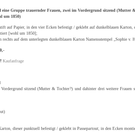
 eine Gruppe trauernder Frauen, zwei im Vordergrund sitzend (Mutter &
hl um 1850)
stift auf Papier, in den vier Ecken befestigt / geklebt auf dunkelblauen Karton, d
tiert [wohl um 1850];
n rechts auf dem unterlegten dunkelblauen Karton Namensstempel „Sophie v. H
0,-
Kaufanfrage
l
 Vordergrund sitzend (Mutter & Tochter?) und dahinter drei weitere Frauen st
ut)
Karton, dieser punktuell befestigt / geklebt in Passepartout; in den Ecken monti