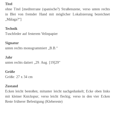
Emma Joos
Titel
ohne Titel [mediterrane (spanische?) Straßenszene, verso unten rechts
Paul Segieth
in Blei von fremder Hand mit möglicher Lokalisierung bezeichnet
„Málaga?“]
Richard Sprick
Technik
Weitere Künstler 1900-1945
Tuschfeder auf festerem Velinpapier
Signatur
Kunst nach 1945
unten rechts monogrammiert „B.B.“
Helmut Diekmann
Jahr
unten rechts datiert „29. Aug. [19]29“
Hermann Dieste
Größe
August Lange-Brock
Größe: 27 x 34 cm
Ludwig (Luis) Neu
Zustand
Ecken leicht bestoßen; mitunter leicht nachgedunkelt; Ecke oben links
Ferdinand Springer
mit kleiner Knickspur; verso leicht fleckig; verso in den vier Ecken
Reste früherer Befestigung (Klebereste)
Arne Siegfried