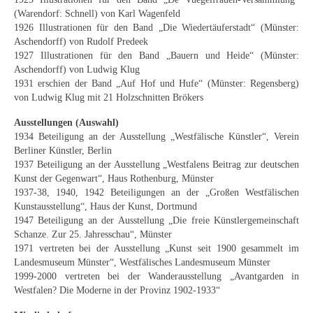
Neues
(Warendorf: Schnell) von Karl Wagenfeld
1926 Illustrationen für den Band „Die Wiedertäuferstadt“ (Münster:
Tägliche Dosis Kunst
Aschendorff) von Rudolf Predeek
1927 Illustrationen für den Band „Bauern und Heide“ (Münster:
Themenflyer
Aschendorff) von Ludwig Klug
1931 erschien der Band „Auf Hof und Hufe“ (Münster: Regensberg)
Themenflyer: Trügerische Idyllen
von Ludwig Klug mit 21 Holzschnitten Brökers
Ausstellungen (Auswahl)
Themenflyer: Buch und Schrift in der Kunst
1934 Beteiligung an der Ausstellung „Westfälische Künstler“, Verein
Berliner Künstler, Berlin
Themenflyer: Sehnsucht Süden
1937 Beteiligung an der Ausstellung „Westfalens Beitrag zur deutschen
Kunst der Gegenwart“, Haus Rothenburg, Münster
Themenflyer: Walter Becker
1937-38, 1940, 1942 Beteiligungen an der „Großen Westfälischen
Kunstausstellung“, Haus der Kunst, Dortmund
Themenflyer: Richild Holt
1947 Beteiligung an der Ausstellung „Die freie Künstlergemeinschaft
Schanze. Zur 25. Jahresschau“, Münster
Themenflyer: Ernst Geitlinger
1971 vertreten bei der Ausstellung „Kunst seit 1900 gesammelt im
Landesmuseum Münster“, Westfälisches Landesmuseum Münster
Themenflyer: Michel Wagner
1999-2000 vertreten bei der Wanderausstellung „Avantgarden in
Westfalen? Die Moderne in der Provinz 1902-1933“
Weitere Themenflyer