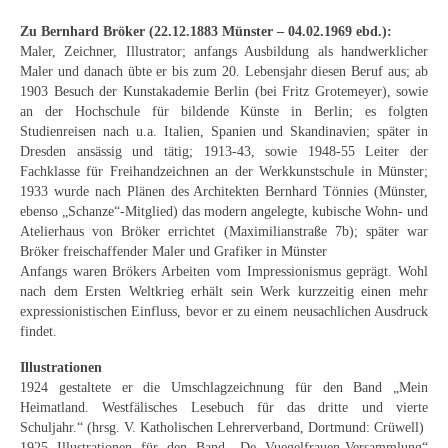
Schwäbische Künstler
Zu Bernhard Bröker (22.12.1883 Münster – 04.02.1969 ebd.):
Maler, Zeichner, Illustrator; anfangs Ausbildung als handwerklicher
Weitere
Maler und danach übte er bis zum 20. Lebensjahr diesen Beruf aus; ab
1903 Besuch der Kunstakademie Berlin (bei Fritz Grotemeyer), sowie
Expressiver Realismus
an der Hochschule für bildende Künste in Berlin; es folgten
Studienreisen nach u.a. Italien, Spanien und Skandinavien; später in
Motive
Dresden ansässig und tätig; 1913-43, sowie 1948-55 Leiter der
Fachklasse für Freihandzeichnen an der Werkkunstschule in Münster;
Abstraktion
1933 wurde nach Plänen des Architekten Bernhard Tönnies (Münster,
ebenso „Schanze“-Mitglied) das modern angelegte, kubische Wohn- und
Industrie & Arbeit
Atelierhaus von Bröker errichtet (Maximilianstraße 7b); später war
Bröker freischaffender Maler und Grafiker in Münster
Mediterrane Landschaft
Anfangs waren Brökers Arbeiten vom Impressionismus geprägt. Wohl
nach dem Ersten Weltkrieg erhält sein Werk kurzzeitig einen mehr
Norddeutsche Landschaften
expressionistischen Einfluss, bevor er zu einem neusachlichen Ausdruck
findet.
Süddeutsche Landschaft
Illustrationen
Selbstbildnisse
1924 gestaltete er die Umschlagzeichnung für den Band „Mein
Heimatland. Westfälisches Lesebuch für das dritte und vierte
Stillleben
Schuljahr.“ (hrsg. V. Katholischen Lehrerverband, Dortmund: Crüwell)
1925 Illustrationen für den Band „De Vuegelfrauen-Versammlung“