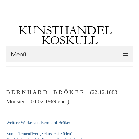
Suchen
nach:
KUNSTHANDEL |
KOSKULL
Menü
Startseite
Künstler
B E R N H A R D B R Ö K E R (22.12.1883
Kunst vor 1900
Münster – 04.02.1969 ebd.)
Georg Otto Forster (01.08.1791 Sausenheim
– 02.06.1851 ebd.)
Weitere Werke von Bernhard Bröker
Max Gaisser
Zum Themenflyer ‚Sehnsucht Süden‘