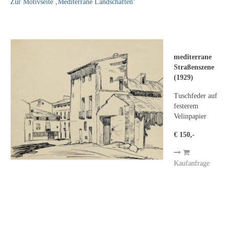
Leonhard Heinrich Hessel
Zur Motivseite ‚Mediterrane Landschaften‘
George Paice
Johann Georg Strobel
mediterrane
Ludwig Martin Wilberg
Straßenszene
(1929)
Weitere Künstler nach 1945
Tuschfeder auf
festerem
Kunst 1900-1945
Velinpapier
Walter Becker
€ 150,-
Ernst Geitlinger
Kaufanfrage
Erich Hartmann
Wilhelm von Hillern-Flinsch
Karl Otto Hy