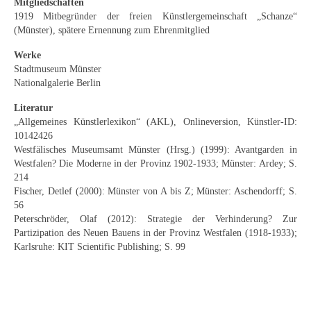
Mitgliedschaften
Buchempfehlungen
1919 Mitbegründer der freien Künstlergemeinschaft „Schanze“
(Münster), spätere Ernennung zum Ehrenmitglied
Richild Holt – Farbe und Linie
Werke
Stadtmuseum Münster
Theodor Zeller (1900-1986) Maler und
Nationalgalerie Berlin
Visionär
Literatur
Walter Becker (1893-1984) Malerei und Grafik
„Allgemeines Künstlerlexikon“ (AKL), Onlineversion, Künstler-ID:
10142426
Der Maler Richard Sprick (1901-1976)
Westfälisches Museumsamt Münster (Hrsg.) (1999): Avantgarden in
Westfalen? Die Moderne in der Provinz 1902-1933; Münster: Ardey; S.
Suche
214
Fischer, Detlef (2000): Münster von A bis Z; Münster: Aschendorff; S.
Über Uns
56
Peterschröder, Olaf (2012): Strategie der Verhinderung? Zur
Kontakt
Partizipation des Neuen Bauens in der Provinz Westfalen (1918-1933);
Karlsruhe: KIT Scientific Publishing; S. 99
Publikationsliste
Über Uns