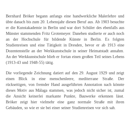
Curt Wittenbecher
Weitere Künstler nach 1945
Bernhard Bröker begann anfangs eine handwerkliche Malerlehre und
übte danach bis zum 20. Lebensjahr diesen Beruf aus. Ab 1903 besuchte
Unbekannt
er die Kunstakademie in Berlin und war dort Schüler des ebenfalls aus
Münster stammenden Fritz Grotemeyer. Daneben studierte er auch noch
Autographen / Dokumente
an der Hochschule für bildende Künste in Berlin. Es folgten
Studienreisen und eine Tätigkeit in Dresden, bevor er ab 1913 eine
Herkunft & Wirkungsstätte
Dozentenstelle an der Werkkunstschule in seiner Heimatstadt annahm.
An der Werkkunstschule blieb er fortan einen großen Teil seines Lebens
Berliner Künstler
(1913-43 und 1948-55) tätig.
Die vorliegende Zeichnung datiert auf den 29. August 1929 und zeigt
Düsseldorfer Künstler
einen Blick in eine menschenleere, mediterrane Straße. Der
rückseitigen, von fremder Hand ausgeführten Annotation nach könnte
Fränkische Künstler
dieses Motiv aus Málaga stammen, was jedoch nicht sicher ist, zumal
die Ansicht keinerlei markante Punkte, Bauwerke erkennen lässt.
Hamburger Künstler
Bröker zeigt hier vielmehr eine ganz normale Straße mit ihren
Gebäuden, so wie er sie bei einer seiner Studienreisen vor sich sah.
Münchner Künstler
Pfälzer Künstler