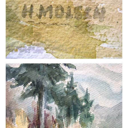
Buchempfehlungen
Richild Holt – Farbe und Linie
Theodor Zeller (1900-1986) Maler und
Visionär
Walter Becker (1893-1984) Malerei und Grafik
Der Maler Richard Sprick (1901-1976)
Suche
Über Uns
Kontakt
Publikationsliste
Über Uns