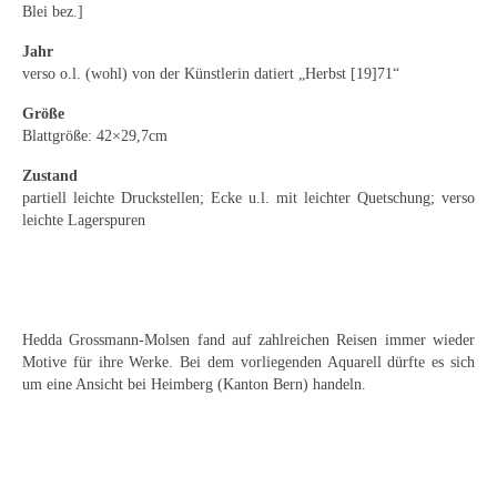
Emma Joos
Blei bez.]
Jahr
Paul Segieth
verso o.l. (wohl) von der Künstlerin datiert „Herbst [19]71“
Richard Sprick
Größe
Blattgröße: 42×29,7cm
Weitere Künstler 1900-1945
Zustand
Kunst nach 1945
partiell leichte Druckstellen; Ecke u.l. mit leichter Quetschung; verso
leichte Lagerspuren
Helmut Diekmann
Hermann Dieste
August Lange-Brock
Hedda Grossmann-Molsen fand auf zahlreichen Reisen immer wieder
Motive für ihre Werke. Bei dem vorliegenden Aquarell dürfte es sich
Ludwig (Luis) Neu
um eine Ansicht bei Heimberg (Kanton Bern) handeln.
Ferdinand Springer
Arne Siegfried