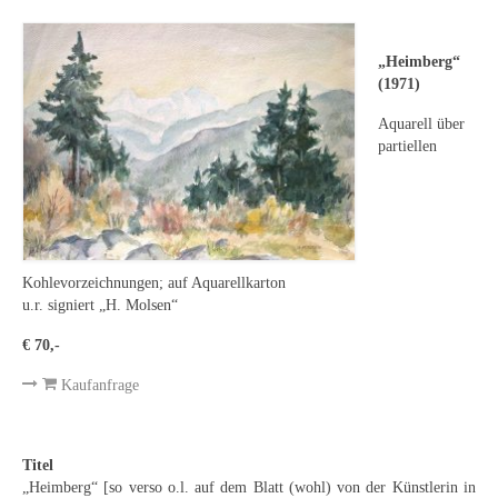
Leonhard Heinrich Hessel
George Paice
„Heimberg“
(1971)
Johann Georg Strobel
Aquarell über
Ludwig Martin Wilberg
partiellen
Weitere Künstler nach 1945
Kunst 1900-1945
Walter Becker
Kohlevorzeichnungen; auf Aquarellkarton
u.r. signiert „H. Molsen“
Ernst Geitlinger
€ 70,-
Erich Hartmann
Kaufanfrage
Wilhelm von Hillern-Flinsch
Karl Otto Hy
Titel
„Heimberg“ [so verso o.l. auf dem Blatt (wohl) von der Künstlerin in