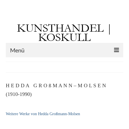
Suchen
nach:
KUNSTHANDEL |
KOSKULL
Menü
Startseite
Künstler
H E D D A G R O ß M A N N – M O L S E N
Kunst vor 1900
(1910-1990)
Georg Otto Forster (01.08.1791 Sausenheim
– 02.06.1851 ebd.)
Weitere Werke von Hedda Großmann-Molsen
Max Gaisser