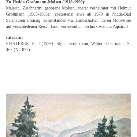
Zu Hedda Großmann-Molsen (1910-1990):
Curt Wittenbecher
Malerin, Zeichnerin; geborene Molsen, später verheiratet mit Helmut
Großmann (1905-1985); (spätestens) etwa ab 1970 in Nidda-Bad
Weitere Künstler nach 1945
Salzhausen ansässig; es entstanden v.a. Landschaften, deren Motive sie
auf verschiedenen Reisen fand; vornehmlich Technik war das Aquarell
Unbekannt
Literatur
Autographen / Dokumente
PFISTERER, Paul (1999): Signaturenlexikon; Walter de Gruyter; S.
465 (Nr. 872)
Herkunft & Wirkungsstätte
Berliner Künstler
Düsseldorfer Künstler
Fränkische Künstler
Hamburger Künstler
Münchner Künstler
Pfälzer Künstler