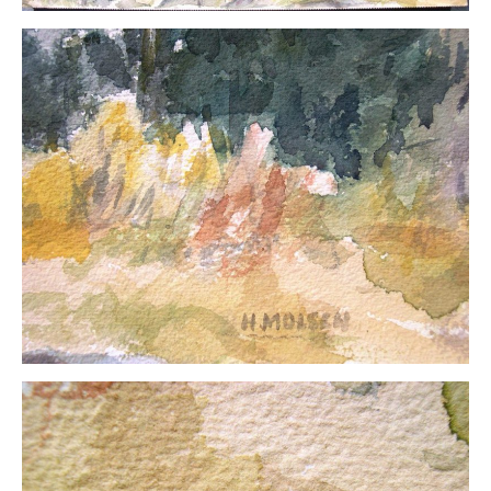
Neues
Tägliche Dosis Kunst
Themenflyer
Themenflyer: Trügerische Idyllen
Themenflyer: Buch und Schrift in der Kunst
Themenflyer: Sehnsucht Süden
Themenflyer: Walter Becker
Themenflyer: Richild Holt
Themenflyer: Ernst Geitlinger
Themenflyer: Michel Wagner
Weitere Themenflyer