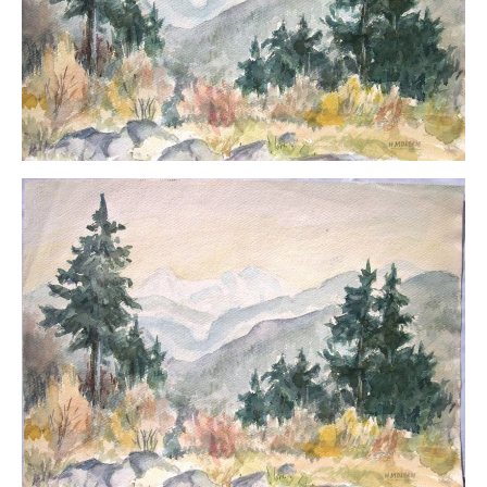
Schwäbische Künstler
Weitere
Expressiver Realismus
Motive
Abstraktion
Industrie & Arbeit
Mediterrane Landschaft
Norddeutsche Landschaften
Süddeutsche Landschaft
Selbstbildnisse
Stillleben