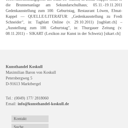
Emma Joos
die Brunnenanlage am Sekundarschulhaus; 05.11.-19.11.2011
Gedenkausstellung zum 100. Geburtstag, Restaurant Löwen, Ebnat-
Paul Segieth
Kappel — QUELLE/LITERATUR: „Gedenkausstellung zu Fredi
Schneider“, in: Tagblatt Online (v. 29.10.2011) [tagblatt.ch] –
Richard Sprick
„Ausstellung zum 100. Geburtstag“, in: Thurgauer Zeitung (v.
08.11.2011) – SIKART (Lexikon zur Kunst in der Schweiz) [sikart.ch]
Weitere Künstler 1900-1945
Kunst nach 1945
Helmut Diekmann
Kunsthandel Koskull
Hermann Dieste
Maximilian Baron von Koskull
Petersbergweg 5
D-91613 Marktbergel
August Lange-Brock
Ludwig (Luis) Neu
Tel.: (0049) 177/ 2818060
Email:
info@kunsthandel-koskull.de
Ferdinand Springer
Kontakt
Arne Siegfried
Suche