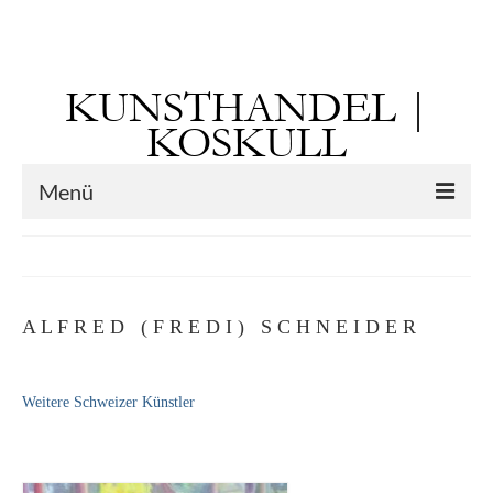
Suchen
nach:
KUNSTHANDEL |
KOSKULL
Menü
Startseite
Künstler
A L F R E D ( F R E D I ) S C H N E I D E R
Kunst vor 1900
Georg Otto Forster (01.08.1791 Sausenheim
Weitere Schweizer Künstler
– 02.06.1851 ebd.)
Max Gaisser