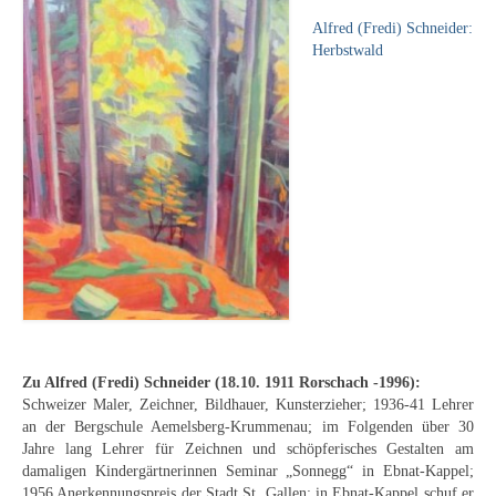
Leonhard Heinrich Hessel
Alfred (Fredi) Schneider:
George Paice
Herbstwald
Johann Georg Strobel
Ludwig Martin Wilberg
Weitere Künstler nach 1945
Kunst 1900-1945
Walter Becker
Ernst Geitlinger
Erich Hartmann
Zu Alfred (Fredi) Schneider (
18.10. 1911 Rorschach -1996
):
Schweizer Maler, Zeichner, Bildhauer, Kunsterzieher; 1936-41 Lehrer
Wilhelm von Hillern-Flinsch
an der Bergschule Aemelsberg-Krummenau; im Folgenden über 30
Jahre lang Lehrer für Zeichnen und schöpferisches Gestalten am
Karl Otto Hy
damaligen Kindergärtnerinnen Seminar „Sonnegg“ in Ebnat-Kappel;
1956 Anerkennungspreis der Stadt St. Gallen; in Ebnat-Kappel schuf er