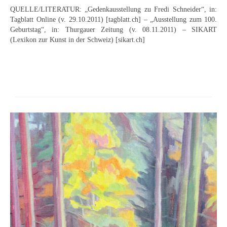
Neues
QUELLE/LITERATUR: „Gedenkausstellung zu Fredi Schneider“, in:
Tagblatt Online (v. 29.10.2011) [tagblatt.ch] – „Ausstellung zum 100.
Tägliche Dosis Kunst
Geburtstag“, in: Thurgauer Zeitung (v. 08.11.2011) – SIKART
(Lexikon zur Kunst in der Schweiz) [sikart.ch]
Themenflyer
Themenflyer: Trügerische Idyllen
Themenflyer: Buch und Schrift in der Kunst
Themenflyer: Sehnsucht Süden
Themenflyer: Walter Becker
Themenflyer: Richild Holt
Themenflyer: Ernst Geitlinger
Themenflyer: Michel Wagner
Weitere Themenflyer