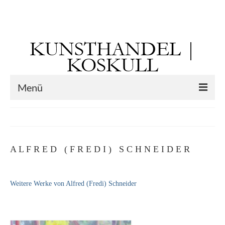
Suchen
nach:
KUNSTHANDEL |
KOSKULL
Menü
Startseite
Künstler
A L F R E D ( F R E D I ) S C H N E I D E R
Kunst vor 1900
Georg Otto Forster (01.08.1791 Sausenheim
Weitere Werke von Alfred (Fredi) Schneider
– 02.06.1851 ebd.)
Max Gaisser