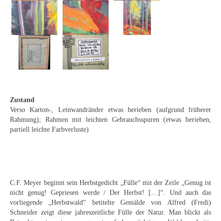
Curt Wittenbecher
Weitere Künstler nach 1945
Unbekannt
Autographen / Dokumente
Herkunft & Wirkungsstätte
Zustand
Berliner Künstler
Verso Karton-, Leinwandränder etwas berieben (aufgrund früherer
Rahmung); Rahmen mit leichten Gebrauchsspuren (etwas berieben,
Düsseldorfer Künstler
partiell leichte Farbverluste)
Fränkische Künstler
Hamburger Künstler
C.F. Meyer beginnt sein Herbstgedicht „Fülle“ mit der Zeile „Genug ist
Münchner Künstler
nicht genug! Gepriesen werde / Der Herbst! […]“. Und auch das
vorliegende „Herbstwald“ betitelte Gemälde von Alfred (Fredi)
Pfälzer Künstler
Schneider zeigt diese jahreszeitliche Fülle der Natur. Man blickt als