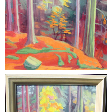
Buchempfehlungen
Richild Holt – Farbe und Linie
Theodor Zeller (1900-1986) Maler und
Visionär
Walter Becker (1893-1984) Malerei und Grafik
Der Maler Richard Sprick (1901-1976)
Suche
Über Uns
Kontakt
Publikationsliste
Über Uns