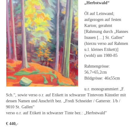
Leonhard Heinrich Hessel
„Herbstwald“
George Paice
Öl auf Leinwand;
aufgezogen auf festen
Johann Georg Strobel
Karton; gerahmt
[Rahmung durch „Hannes
Inauen […] St. Gallen“
Ludwig Martin Wilberg
(hierzu verso auf Rahmen
u.l. kleines Etikett)]
Weitere Künstler nach 1945
(wohl) um 1980-85
Kunst 1900-1945
Rahmengrösse:
56,7×65,2cm
Walter Becker
Bildgrösse: 46x55cm
Ernst Geitlinger
u.r. monogrammiert „F.
Sch.“, sowie verso o.r. auf Etikett in schwarzer Tintevom Künstler mit
Erich Hartmann
dessen Namen und Anschrift bez. „Fredi Schneider / Gatterstr. 1/b /
9010 St. Gallen“
Wilhelm von Hillern-Flinsch
verso o.r. auf Etikett in schwarzer Tinte bez.: „Herbstwald“
Karl Otto Hy
€ 440,-