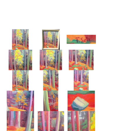
Emma Joos
Paul Segieth
Richard Sprick
Weitere Künstler 1900-1945
Kunst nach 1945
Helmut Diekmann
Hermann Dieste
August Lange-Brock
Ludwig (Luis) Neu
Ferdinand Springer
Arne Siegfried