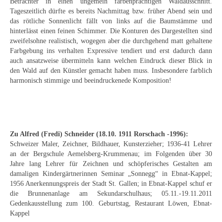
Betrachter in einen ungemein farbenprächtigen Waldausschnitt.
Schwäbische Künstler
Tageszeitlich dürfte es bereits Nachmittag bzw. früher Abend sein und
das rötliche Sonnenlicht fällt von links auf die Baumstämme und
Weitere
hinterlässt einen feinen Schimmer. Die Konturen des Dargestellten sind
zweifelsohne realistisch, wogegen aber die durchgehend matt gehaltene
Expressiver Realismus
Farbgebung ins verhalten Expressive tendiert und erst dadurch dann
auch ansatzweise übermitteln kann welchen Eindruck dieser Blick in
Motive
den Wald auf den Künstler gemacht haben muss. Insbesondere farblich
harmonisch stimmige und beeindruckenede Komposition!
Abstraktion
Industrie & Arbeit
Mediterrane Landschaft
Zu Alfred (Fredi) Schneider (
18.10. 1911 Rorschach -1996
):
Schweizer Maler, Zeichner, Bildhauer, Kunsterzieher; 1936-41 Lehrer
Norddeutsche Landschaften
an der Bergschule Aemelsberg-Krummenau; im Folgenden über 30
Jahre lang Lehrer für Zeichnen und schöpferisches Gestalten am
Süddeutsche Landschaft
damaligen Kindergärtnerinnen Seminar „Sonnegg“ in Ebnat-Kappel;
1956 Anerkennungspreis der Stadt St. Gallen; in Ebnat-Kappel schuf er
Selbstbildnisse
die Brunnenanlage am Sekundarschulhaus; 05.11.-19.11.2011
Gedenkausstellung zum 100. Geburtstag, Restaurant Löwen, Ebnat-
Stillleben
Kappel