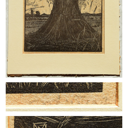
Buchempfehlungen
Richild Holt – Farbe und Linie
Theodor Zeller (1900-1986) Maler und
Visionär
Walter Becker (1893-1984) Malerei und Grafik
Der Maler Richard Sprick (1901-1976)
Suche
Über Uns
Kontakt
Publikationsliste
Über Uns