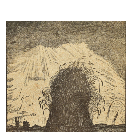
Schwäbische Künstler
Weitere
Expressiver Realismus
Motive
Abstraktion
Industrie & Arbeit
Mediterrane Landschaft
Norddeutsche Landschaften
Süddeutsche Landschaft
Selbstbildnisse
Stillleben