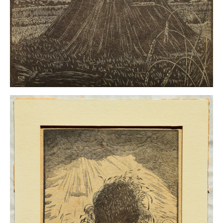
Neues
Tägliche Dosis Kunst
Themenflyer
Themenflyer: Trügerische Idyllen
Themenflyer: Buch und Schrift in der Kunst
Themenflyer: Sehnsucht Süden
Themenflyer: Walter Becker
Themenflyer: Richild Holt
Themenflyer: Ernst Geitlinger
Themenflyer: Michel Wagner
Weitere Themenflyer