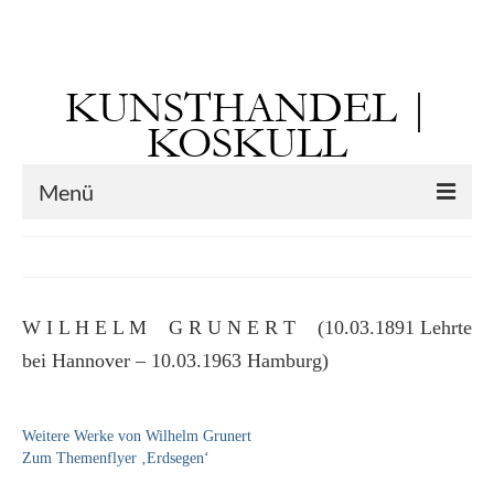
Suchen
nach:
KUNSTHANDEL |
KOSKULL
Menü
Startseite
Künstler
W I L H E L M G R U N E R T (10.03.1891 Lehrte
Kunst vor 1900
bei Hannover – 10.03.1963 Hamburg)
Georg Otto Forster (01.08.1791 Sausenheim
– 02.06.1851 ebd.)
Weitere Werke von Wilhelm Grunert
Max Gaisser
Zum Themenflyer ‚Erdsegen‘