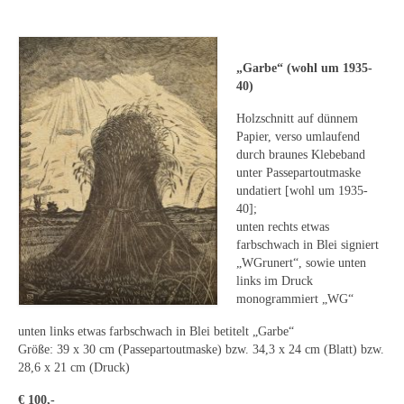
Leonhard Heinrich Hessel
George Paice
„Garbe“ (wohl um 1935-
Johann Georg Strobel
40)
Ludwig Martin Wilberg
Holzschnitt auf dünnem
Papier, verso umlaufend
Weitere Künstler nach 1945
durch braunes Klebeband
unter Passepartoutmaske
Kunst 1900-1945
undatiert [wohl um 1935-
40];
Walter Becker
unten rechts etwas
farbschwach in Blei signiert
Ernst Geitlinger
„WGrunert“, sowie unten
links im Druck
Erich Hartmann
monogrammiert „WG“
unten links etwas farbschwach in Blei betitelt „Garbe“
Wilhelm von Hillern-Flinsch
Größe: 39 x 30 cm (Passepartoutmaske) bzw. 34,3 x 24 cm (Blatt) bzw.
28,6 x 21 cm (Druck)
Karl Otto Hy
€ 100,-