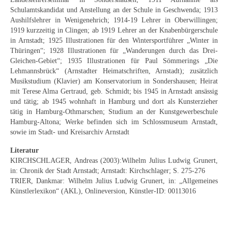
Curt Wittenbecher
Schulamtskandidat und Anstellung an der Schule in Geschwenda; 1913
Aushilfslehrer in Wenigenehrich; 1914-19 Lehrer in Oberwillingen;
Weitere Künstler nach 1945
1919 kurzzeitig in Clingen; ab 1919 Lehrer an der Knabenbürgerschule
in Arnstadt; 1925 Illustrationen für den Wintersportführer „Winter in
Unbekannt
Thüringen“; 1928 Illustrationen für „Wanderungen durch das Drei-
Gleichen-Gebiet“; 1935 Illustrationen für Paul Sömmerings „Die
Autographen / Dokumente
Lehmannsbrück“ (Arnstadter Heimatschriften, Arnstadt); zusätzlich
Musikstudium (Klavier) am Konservatorium in Sondershausen; Heirat
Herkunft & Wirkungsstätte
mit Terese Alma Gertraud, geb. Schmidt; bis 1945 in Arnstadt ansässig
und tätig; ab 1945 wohnhaft in Hamburg und dort als Kunsterzieher
Berliner Künstler
tätig in Hamburg-Othmarschen; Studium an der Kunstgewerbeschule
Hamburg-Altona; Werke befinden sich im Schlossmuseum Arnstadt,
Düsseldorfer Künstler
sowie im Stadt- und Kreisarchiv Arnstadt
Literatur
Fränkische Künstler
KIRCHSCHLAGER, Andreas (2003):Wilhelm Julius Ludwig Grunert,
in: Chronik der Stadt Arnstadt; Arnstadt: Kirchschlager; S. 275-276
Hamburger Künstler
TRIER, Dankmar: Wilhelm Julius Ludwig Grunert, in: „Allgemeines
Künstlerlexikon“ (AKL), Onlineversion, Künstler-ID: 00113016
Münchner Künstler
Pfälzer Künstler