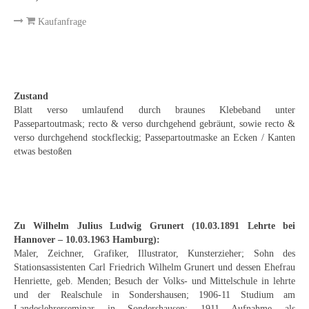
Emma Joos
Kaufanfrage
Paul Segieth
Richard Sprick
Weitere Künstler 1900-1945
Zustand
Blatt verso umlaufend durch braunes Klebeband unter
Kunst nach 1945
Passepartoutmask; recto & verso durchgehend gebräunt, sowie recto &
verso durchgehend stockfleckig; Passepartoutmaske an Ecken / Kanten
Helmut Diekmann
etwas bestoßen
Hermann Dieste
August Lange-Brock
Zu Wilhelm Julius Ludwig Grunert (10.03.1891 Lehrte bei
Ludwig (Luis) Neu
Hannover – 10.03.1963 Hamburg):
Maler, Zeichner, Grafiker, Illustrator, Kunsterzieher; Sohn des
Ferdinand Springer
Stationsassistenten Carl Friedrich Wilhelm Grunert und dessen Ehefrau
Henriette, geb. Menden; Besuch der Volks- und Mittelschule in lehrte
Arne Siegfried
und der Realschule in Sondershausen; 1906-11 Studium am
Landeslehrerseminar in Sondershausen; 1911 Aufnahme als