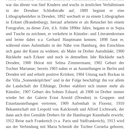
Neues
war das älteste von fünf Kindern und wuchs in ärmlichen Verhältnissen
in der Dresdner Schloßstraße auf; 1889 beginnt er eine
Tägliche Dosis Kunst
Lithographenlehre in Dresden; 1892 wechselt er zu einem Lithographen
in Erkner (Brandenburg); hierauf arbeitete er als Retuscher bei einem
Fotografen; zu dieser Zeit, d.h. frühe 1890er Jahre, begann er in Sepia
Themenflyer
und Tusche zu zeichnen; er verkehrte in Künstler- und Literatenkreisen
und lernte dabei u.a. Gerhard Hauptmann kennen; 1898 fasst er,
Themenflyer: Trügerische Idyllen
während eines Aufenthalts in der Nähe von Hamburg, den Entschluss
sich ganz der Kunst zu widmen; als Maler ist Dreher Autodidakt; 1900
Themenflyer: Buch und Schrift in der Kunst
Rückkehr nach Erkner und noch in demselben Jahr Rückkehr nach
Dresden; 1900 Heirat mit Selma Zimmermann; 1902 Geburt der
Themenflyer: Sehnsucht Süden
Tochter Marianne; bereits 1903 nahm er an Ausstellungen in Berlin und
Dresden teil und erhielt positive Kritiken; 1904 Umzug nach Rockau in
Themenflyer: Walter Becker
die Villa „Sonnenköpfchen“ und in der Folge beschäftigt ihn vor allem
die Landschaft der Elbhänge; Dreher etabliert sich immer mehr als
Themenflyer: Richild Holt
Künstler; 1907 Geburt des Sohnes Eduard; ab 1908 ist Dreher immer
wieder bei der Galerie Ernst Arnold (Dresden) in Gruppen- und
Themenflyer: Ernst Geitlinger
Einzelausstellungen vertreten; 1909 Aufenthalt in Florenz; 1910
Bekanntschaft mit Leopold von Kalckreuth und Alfred Lichtwark, der
Themenflyer: Michel Wagner
dann auch drei Gemälde Drehers für die Hamburger Kunsthalle erwirbt;
1912 Reise nach Frankreich (v.a. Paris und Südfrankreich); 1913 wird
Weitere Themenflyer
aus der Verbindung mit Maria Schmidt die Tochter Cornelia geboren;