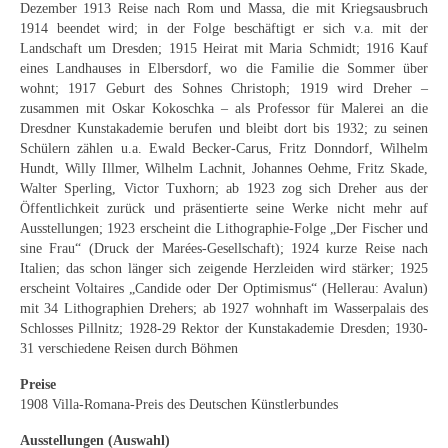
Dezember 1913 Reise nach Rom und Massa, die mit Kriegsausbruch
Buchempfehlungen
1914 beendet wird; in der Folge beschäftigt er sich v.a. mit der
Landschaft um Dresden; 1915 Heirat mit Maria Schmidt; 1916 Kauf
Richild Holt – Farbe und Linie
eines Landhauses in Elbersdorf, wo die Familie die Sommer über
wohnt; 1917 Geburt des Sohnes Christoph; 1919 wird Dreher –
Theodor Zeller (1900-1986) Maler und
zusammen mit Oskar Kokoschka – als Professor für Malerei an die
Visionär
Dresdner Kunstakademie berufen und bleibt dort bis 1932; zu seinen
Schülern zählen u.a. Ewald Becker-Carus, Fritz Donndorf, Wilhelm
Walter Becker (1893-1984) Malerei und Grafik
Hundt, Willy Illmer, Wilhelm Lachnit, Johannes Oehme, Fritz Skade,
Walter Sperling, Victor Tuxhorn; ab 1923 zog sich Dreher aus der
Der Maler Richard Sprick (1901-1976)
Öffentlichkeit zurück und präsentierte seine Werke nicht mehr auf
Ausstellungen; 1923 erscheint die Lithographie-Folge „Der Fischer und
Suche
sine Frau“ (Druck der Marées-Gesellschaft); 1924 kurze Reise nach
Italien; das schon länger sich zeigende Herzleiden wird stärker; 1925
Über Uns
erscheint Voltaires „Candide oder Der Optimismus“ (Hellerau: Avalun)
mit 34 Lithographien Drehers; ab 1927 wohnhaft im Wasserpalais des
Kontakt
Schlosses Pillnitz; 1928-29 Rektor der Kunstakademie Dresden; 1930-
31 verschiedene Reisen durch Böhmen
Publikationsliste
Preise
1908 Villa-Romana-Preis des Deutschen Künstlerbundes
Über Uns
Ausstellungen (Auswahl)