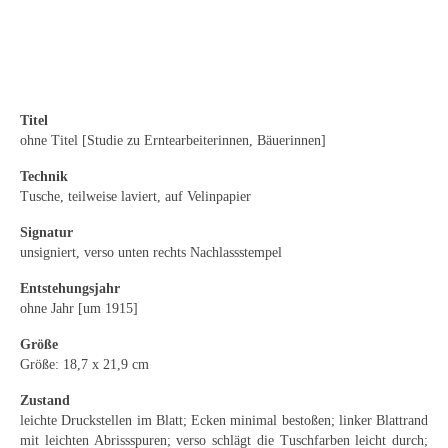
Emma Joos
Paul Segieth
Richard Sprick
Titel
Weitere Künstler 1900-1945
ohne Titel [Studie zu Erntearbeiterinnen, Bäuerinnen]
Kunst nach 1945
Technik
Tusche, teilweise laviert, auf Velinpapier
Helmut Diekmann
Signatur
Hermann Dieste
unsigniert, verso unten rechts Nachlassstempel
Entstehungsjahr
August Lange-Brock
ohne Jahr [um 1915]
Ludwig (Luis) Neu
Größe
Größe: 18,7 x 21,9 cm
Ferdinand Springer
Zustand
Arne Siegfried
leichte Druckstellen im Blatt; Ecken minimal bestoßen; linker Blattrand
mit leichten Abrissspuren; verso schlägt die Tuschfarben leicht durch;