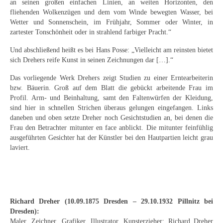
an seinen großen einfachen Linien, an weiten Horizonten, den
Schwäbische Künstler
fliehenden Wolkenzügen und dem vom Winde bewegten Wasser, bei
Wetter und Sonnenschein, im Frühjahr, Sommer oder Winter, in
Weitere
zartester Tonschönheit oder in strahlend farbiger Pracht.“
Expressiver Realismus
Und abschließend heißt es bei Hans Posse: „Vielleicht am reinsten bietet
sich Drehers reife Kunst in seinen Zeichnungen dar […].“
Motive
Das vorliegende Werk Drehers zeigt Studien zu einer Erntearbeiterin
Abstraktion
bzw. Bäuerin. Groß auf dem Blatt die gebückt arbeitende Frau im
Profil. Arm- und Beinhaltung, samt den Faltenwürfen der Kleidung,
sind hier in schnellen Strichen überaus gelungen eingefangen. Links
Industrie & Arbeit
daneben und oben setzte Dreher noch Gesichtstudien an, bei denen die
Frau den Betrachter mitunter en face anblickt. Die mitunter feinfühlig
Mediterrane Landschaft
ausgeführten Gesichter hat der Künstler bei den Hautpartien leicht grau
laviert.
Norddeutsche Landschaften
Süddeutsche Landschaft
Selbstbildnisse
Richard Dreher (10.09.1875 Dresden – 29.10.1932 Pillnitz bei
Stillleben
Dresden):
Maler, Zeichner, Grafiker, Illustrator, Kunsterzieher; Richard Dreher