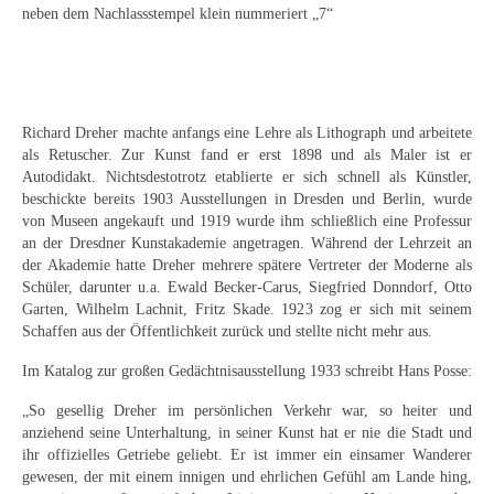
Curt Wittenbecher
neben dem Nachlassstempel klein nummeriert „7“
Weitere Künstler nach 1945
Unbekannt
Richard Dreher machte anfangs eine Lehre als Lithograph und arbeitete
Autographen / Dokumente
als Retuscher. Zur Kunst fand er erst 1898 und als Maler ist er
Autodidakt. Nichtsdestotrotz etablierte er sich schnell als Künstler,
Herkunft & Wirkungsstätte
beschickte bereits 1903 Ausstellungen in Dresden und Berlin, wurde
von Museen angekauft und 1919 wurde ihm schließlich eine Professur
Berliner Künstler
an der Dresdner Kunstakademie angetragen. Während der Lehrzeit an
der Akademie hatte Dreher mehrere spätere Vertreter der Moderne als
Düsseldorfer Künstler
Schüler, darunter u.a. Ewald Becker-Carus, Siegfried Donndorf, Otto
Garten, Wilhelm Lachnit, Fritz Skade. 1923 zog er sich mit seinem
Fränkische Künstler
Schaffen aus der Öffentlichkeit zurück und stellte nicht mehr aus.
Im Katalog zur großen Gedächtnisausstellung 1933 schreibt Hans Posse:
Hamburger Künstler
„So gesellig Dreher im persönlichen Verkehr war, so heiter und
Münchner Künstler
anziehend seine Unterhaltung, in seiner Kunst hat er nie die Stadt und
ihr offizielles Getriebe geliebt. Er ist immer ein einsamer Wanderer
Pfälzer Künstler
gewesen, der mit einem innigen und ehrlichen Gefühl am Lande hing,