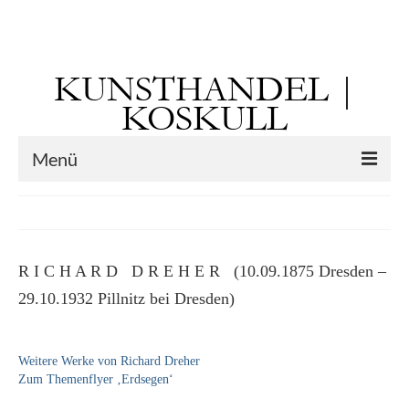
Suchen
nach:
KUNSTHANDEL |
KOSKULL
Menü
Startseite
Künstler
R I C H A R D D R E H E R (10.09.1875 Dresden –
Kunst vor 1900
29.10.1932 Pillnitz bei Dresden)
Georg Otto Forster (01.08.1791 Sausenheim
– 02.06.1851 ebd.)
Weitere Werke von Richard Dreher
Max Gaisser
Zum Themenflyer ‚Erdsegen‘