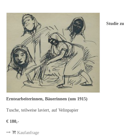
Leonhard Heinrich Hessel
George Paice
Studie zu
Johann Georg Strobel
Ludwig Martin Wilberg
Weitere Künstler nach 1945
Kunst 1900-1945
Walter Becker
Ernst Geitlinger
Erntearbeiterinnen, Bäuerinnen (um 1915)
Erich Hartmann
Tusche, teilweise laviert, auf Velinpapier
Wilhelm von Hillern-Flinsch
€ 180,-
Karl Otto Hy
Kaufanfrage