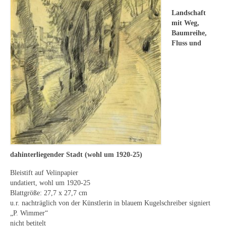
Leonhard Heinrich Hessel
Landschaft
George Paice
mit Weg,
Baumreihe,
Johann Georg Strobel
Fluss und
Ludwig Martin Wilberg
Weitere Künstler nach 1945
Kunst 1900-1945
Walter Becker
Ernst Geitlinger
dahinterliegender Stadt (wohl um 1920-25)
Erich Hartmann
Bleistift auf Velinpapier
undatiert, wohl um 1920-25
Wilhelm von Hillern-Flinsch
Blattgröße: 27,7 x 27,7 cm
u.r. nachträglich von der Künstlerin in blauem Kugelschreiber signiert
Karl Otto Hy
„P. Wimmer“
nicht betitelt