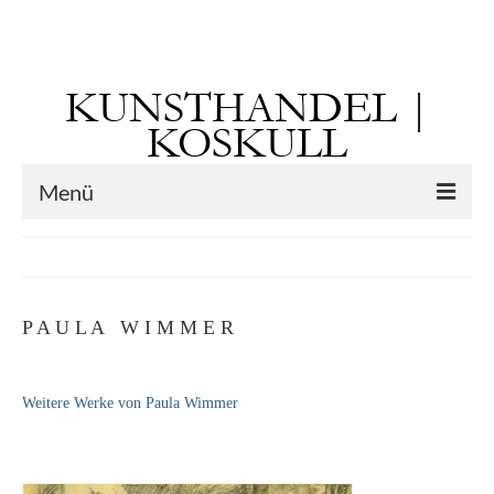
Suchen
nach:
KUNSTHANDEL |
KOSKULL
Menü
Startseite
Künstler
P A U L A W I M M E R
Kunst vor 1900
Georg Otto Forster (01.08.1791 Sausenheim
Weitere Werke von Paula Wimmer
– 02.06.1851 ebd.)
Max Gaisser