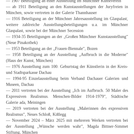
— 1907 Beteiligung an einer Ausstellung im Münchner Kunstverein
Schwäbische Künstler
— ab 1911 Beteiligung an den Kunstausstellungen der Juryfreien in
München, sowie vertreten in der Galerie Thannhauser
Weitere
— 1916 Beteiligung an der Münchner Jahresausstellung im Glaspalast;
weitere zahlreiche Ausstellungsbeteiligungen u.a. im Münchner
Expressiver Realismus
Glaspalast, sowie bei der Münchner Secession
— 1934-35 Beteiligungen an der „Großen Münchner Kunstausstellung“
Motive
(Neue Pinakothek)
— 1953 Beteiligung an der „Frauen-Biennale“, Bozen
Abstraktion
— 1958 Beteiligung an der Ausstellung „Aufbruch in die Moderne“
(Haus der Kunst, München)
Industrie & Arbeit
— 1976 Ausstellung zum 100. Geburtstag der Künstlerin in der Kreis-
und Stadtsparkasse Dachau
Mediterrane Landschaft
— 1994-95 Einzelausstellung beim Verband Dachauer Galerien und
Museen, Dachau
Norddeutsche Landschaften
— 2011 vertreten bei der Ausstellung „Ich im Aufbruch. 50 Maler des
Expressiven Realismus. Menschen-Bilder 1914-1979“, Städtische
Süddeutsche Landschaft
Galerie ada, Meiningen
— 2019 vertreten bei der Ausstellung „Malerinnen des expressiven
Selbstbildnisse
Realismus“, Neues Schloß, Kißlegg
— November 2024 – März 2025 mit mehreren Werken vertreten bei
Stillleben
der Ausstellung „Wünsche werden wahr“, Magda Bittner-Simmet
Stiftung, München