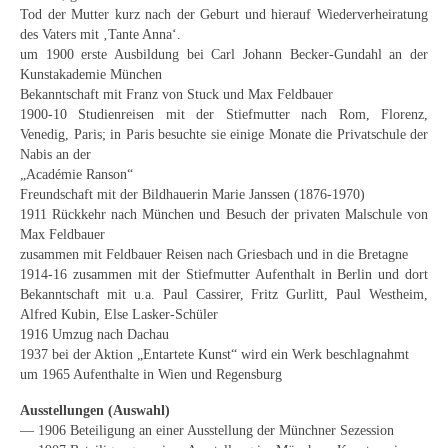
Curt Wittenbecher
Tod der Mutter kurz nach der Geburt und hierauf Wiederverheiratung
des Vaters mit ‚Tante Anna‘.
Weitere Künstler nach 1945
um 1900 erste Ausbildung bei Carl Johann Becker-Gundahl an der
Kunstakademie München
Unbekannt
Bekanntschaft mit Franz von Stuck und Max Feldbauer
1900-10 Studienreisen mit der Stiefmutter nach Rom, Florenz,
Autographen / Dokumente
Venedig, Paris; in Paris besuchte sie einige Monate die Privatschule der
Nabis an der
Herkunft & Wirkungsstätte
„Académie Ranson“
Freundschaft mit der Bildhauerin Marie Janssen (1876-1970)
Berliner Künstler
1911 Rückkehr nach München und Besuch der privaten Malschule von
Max Feldbauer
zusammen mit Feldbauer Reisen nach Griesbach und in die Bretagne
Düsseldorfer Künstler
1914-16 zusammen mit der Stiefmutter Aufenthalt in Berlin und dort
Bekanntschaft mit u.a. Paul Cassirer, Fritz Gurlitt, Paul Westheim,
Fränkische Künstler
Alfred Kubin, Else Lasker-Schüler
1916 Umzug nach Dachau
Hamburger Künstler
1937 bei der Aktion „Entartete Kunst“ wird ein Werk beschlagnahmt
um 1965 Aufenthalte in Wien und Regensburg
Münchner Künstler
Ausstellungen (Auswahl)
Pfälzer Künstler
— 1906 Beteiligung an einer Ausstellung der Münchner Sezession