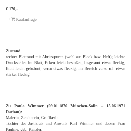
Emma Joos
€ 170,-
Paul Segieth
Kaufanfrage
Richard Sprick
Weitere Künstler 1900-1945
Kunst nach 1945
Zustand
rechter Blattrand mit Abrissspuren (wohl aus Block bzw. Heft); leichte
Helmut Diekmann
Druckstellen im Blatt; Ecken leicht bestoßen; insgesamt etwas fleckig;
Blatt leicht gebräunt; verso etwas fleckig, im Bereich verso u.l. etwas
Hermann Dieste
stärker fleckig
August Lange-Brock
Ludwig (Luis) Neu
Zu Paula Wimmer (09.01.1876 München-Solln – 15.06.1971
Ferdinand Springer
Dachau):
Malerin, Zeichnerin, Grafikerin
Arne Siegfried
Tochter des Justizrats und Anwalts Karl Wimmer und dessen Frau
Pauline, geb. Kanzler.