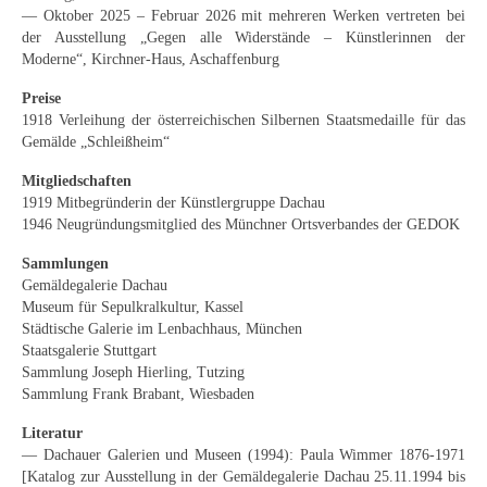
— Oktober 2025 – Februar 2026 mit mehreren Werken vertreten bei
Neues
der Ausstellung „Gegen alle Widerstände – Künstlerinnen der
Moderne“, Kirchner-Haus, Aschaffenburg
Tägliche Dosis Kunst
Preise
Themenflyer
1918 Verleihung der österreichischen Silbernen Staatsmedaille für das
Gemälde „Schleißheim“
Themenflyer: Trügerische Idyllen
Mitgliedschaften
Themenflyer: Buch und Schrift in der Kunst
1919 Mitbegründerin der Künstlergruppe Dachau
1946 Neugründungsmitglied des Münchner Ortsverbandes der GEDOK
Themenflyer: Sehnsucht Süden
Sammlungen
Themenflyer: Walter Becker
Gemäldegalerie Dachau
Museum für Sepulkralkultur, Kassel
Themenflyer: Richild Holt
Städtische Galerie im Lenbachhaus, München
Staatsgalerie Stuttgart
Sammlung Joseph Hierling, Tutzing
Themenflyer: Ernst Geitlinger
Sammlung Frank Brabant, Wiesbaden
Themenflyer: Michel Wagner
Literatur
— Dachauer Galerien und Museen (1994): Paula Wimmer 1876-1971
Weitere Themenflyer
[Katalog zur Ausstellung in der Gemäldegalerie Dachau 25.11.1994 bis