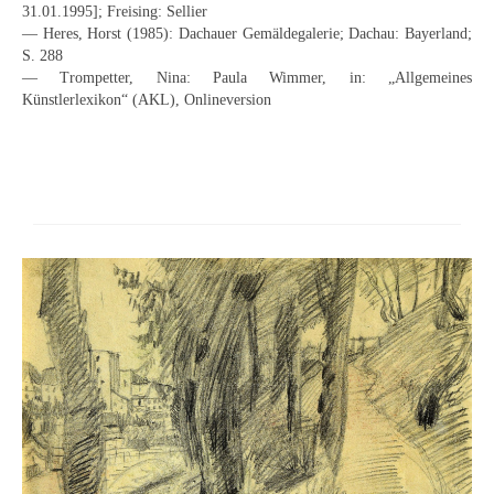
31.01.1995]; Freising: Sellier
Buchempfehlungen
— Heres, Horst (1985): Dachauer Gemäldegalerie; Dachau: Bayerland;
S. 288
Richild Holt – Farbe und Linie
— Trompetter, Nina: Paula Wimmer, in: „Allgemeines
Künstlerlexikon“ (AKL), Onlineversion
Theodor Zeller (1900-1986) Maler und
Visionär
Walter Becker (1893-1984) Malerei und Grafik
Der Maler Richard Sprick (1901-1976)
Suche
Über Uns
Kontakt
Publikationsliste
Über Uns