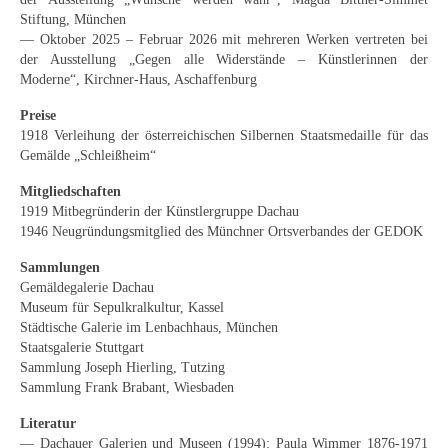
Neues
Stiftung, München
— Oktober 2025 – Februar 2026 mit mehreren Werken vertreten bei
Tägliche Dosis Kunst
der Ausstellung „Gegen alle Widerstände – Künstlerinnen der
Moderne“, Kirchner-Haus, Aschaffenburg
Themenflyer
Preise
1918 Verleihung der österreichischen Silbernen Staatsmedaille für das
Themenflyer: Trügerische Idyllen
Gemälde „Schleißheim“
Themenflyer: Buch und Schrift in der Kunst
Mitgliedschaften
1919 Mitbegründerin der Künstlergruppe Dachau
Themenflyer: Sehnsucht Süden
1946 Neugründungsmitglied des Münchner Ortsverbandes der GEDOK
Themenflyer: Walter Becker
Sammlungen
Gemäldegalerie Dachau
Themenflyer: Richild Holt
Museum für Sepulkralkultur, Kassel
Städtische Galerie im Lenbachhaus, München
Themenflyer: Ernst Geitlinger
Staatsgalerie Stuttgart
Sammlung Joseph Hierling, Tutzing
Themenflyer: Michel Wagner
Sammlung Frank Brabant, Wiesbaden
Literatur
Weitere Themenflyer
— Dachauer Galerien und Museen (1994): Paula Wimmer 1876-1971