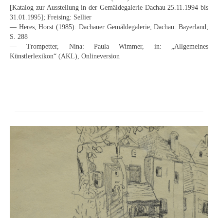
[Katalog zur Ausstellung in der Gemäldegalerie Dachau 25.11.1994 bis
Buchempfehlungen
31.01.1995]; Freising: Sellier
— Heres, Horst (1985): Dachauer Gemäldegalerie; Dachau: Bayerland;
Richild Holt – Farbe und Linie
S. 288
— Trompetter, Nina: Paula Wimmer, in: „Allgemeines
Theodor Zeller (1900-1986) Maler und
Künstlerlexikon“ (AKL), Onlineversion
Visionär
Walter Becker (1893-1984) Malerei und Grafik
Der Maler Richard Sprick (1901-1976)
Suche
Über Uns
Kontakt
Publikationsliste
Über Uns