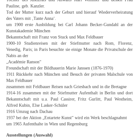
Curt Wittenbecher
Pauline, geb. Kanzler.
Tod der Mutter kurz nach der Geburt und hierauf Wiederverheiratung
Weitere Künstler nach 1945
des Vaters mit ‚Tante Anna‘.
um 1900 erste Ausbildung bei Carl Johann Becker-Gundahl an der
Unbekannt
Kunstakademie München
Bekanntschaft mit Franz von Stuck und Max Feldbauer
Autographen / Dokumente
1900-10 Studienreisen mit der Stiefmutter nach Rom, Florenz,
Venedig, Paris; in Paris besuchte sie einige Monate die Privatschule der
Herkunft & Wirkungsstätte
Nabis an der
„Académie Ranson“
Berliner Künstler
Freundschaft mit der Bildhauerin Marie Janssen (1876-1970)
1911 Rückkehr nach München und Besuch der privaten Malschule von
Düsseldorfer Künstler
Max Feldbauer
zusammen mit Feldbauer Reisen nach Griesbach und in die Bretagne
Fränkische Künstler
1914-16 zusammen mit der Stiefmutter Aufenthalt in Berlin und dort
Bekanntschaft mit u.a. Paul Cassirer, Fritz Gurlitt, Paul Westheim,
Hamburger Künstler
Alfred Kubin, Else Lasker-Schüler
1916 Umzug nach Dachau
Münchner Künstler
1937 bei der Aktion „Entartete Kunst“ wird ein Werk beschlagnahmt
um 1965 Aufenthalte in Wien und Regensburg
Pfälzer Künstler
Ausstellungen (Auswahl)