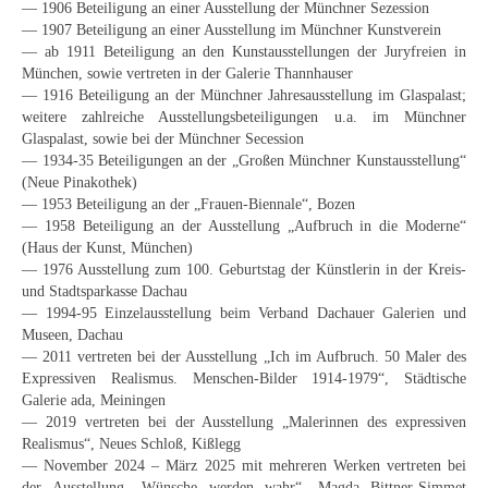
— 1906 Beteiligung an einer Ausstellung der Münchner Sezession
Schwäbische Künstler
— 1907 Beteiligung an einer Ausstellung im Münchner Kunstverein
— ab 1911 Beteiligung an den Kunstausstellungen der Juryfreien in
Weitere
München, sowie vertreten in der Galerie Thannhauser
— 1916 Beteiligung an der Münchner Jahresausstellung im Glaspalast;
Expressiver Realismus
weitere zahlreiche Ausstellungsbeteiligungen u.a. im Münchner
Glaspalast, sowie bei der Münchner Secession
Motive
— 1934-35 Beteiligungen an der „Großen Münchner Kunstausstellung“
(Neue Pinakothek)
Abstraktion
— 1953 Beteiligung an der „Frauen-Biennale“, Bozen
— 1958 Beteiligung an der Ausstellung „Aufbruch in die Moderne“
Industrie & Arbeit
(Haus der Kunst, München)
— 1976 Ausstellung zum 100. Geburtstag der Künstlerin in der Kreis-
Mediterrane Landschaft
und Stadtsparkasse Dachau
— 1994-95 Einzelausstellung beim Verband Dachauer Galerien und
Norddeutsche Landschaften
Museen, Dachau
— 2011 vertreten bei der Ausstellung „Ich im Aufbruch. 50 Maler des
Süddeutsche Landschaft
Expressiven Realismus. Menschen-Bilder 1914-1979“, Städtische
Galerie ada, Meiningen
Selbstbildnisse
— 2019 vertreten bei der Ausstellung „Malerinnen des expressiven
Realismus“, Neues Schloß, Kißlegg
Stillleben
— November 2024 – März 2025 mit mehreren Werken vertreten bei
der Ausstellung „Wünsche werden wahr“, Magda Bittner-Simmet