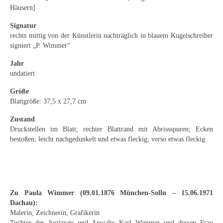
Emma Joos
Häusern]
Paul Segieth
Signatur
rechts mittig von der Künstlerin nachträglich in blauem Kugelschreiber
Richard Sprick
signiert „P. Wimmer“
Jahr
Weitere Künstler 1900-1945
undatiert
Kunst nach 1945
Größe
Blattgröße: 37,5 x 27,7 cm
Helmut Diekmann
Zustand
Hermann Dieste
Druckstellen im Blatt; rechter Blattrand mit Abrissspuren; Ecken
bestoßen; leicht nachgedunkelt und etwas fleckig; verso etwas fleckig
August Lange-Brock
Ludwig (Luis) Neu
Ferdinand Springer
Zu Paula Wimmer (09.01.1876 München-Solln – 15.06.1971
Dachau):
Arne Siegfried
Malerin, Zeichnerin, Grafikerin
Tochter des Justizrats und Anwalts Karl Wimmer und dessen Frau