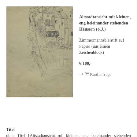
Leonhard Heinrich Hessel
George Paice
Altstadtansicht mit kleinen,
eng beieinander stehenden
Johann Georg Strobel
Häusern (o.J.)
Ludwig Martin Wilberg
Zimmermannsbleistift auf
Papier (aus einem
Weitere Künstler nach 1945
Zeichenblock)
€ 100,-
Kunst 1900-1945
Kaufanfrage
Walter Becker
Ernst Geitlinger
Erich Hartmann
Wilhelm von Hillern-Flinsch
Karl Otto Hy
Titel
ohne Titel [Altstadtansicht mit kleinen, eng beieinander stehenden