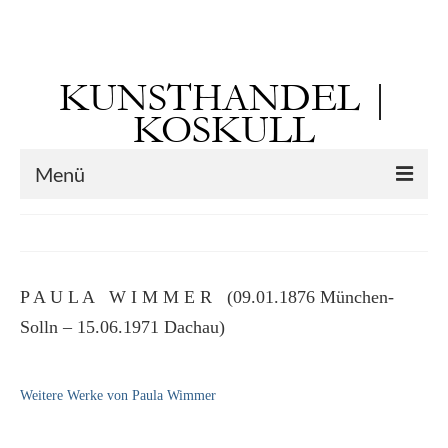
Suchen
nach:
KUNSTHANDEL |
KOSKULL
Menü
Startseite
Künstler
P A U L A W I M M E R (09.01.1876 München-
Kunst vor 1900
Solln – 15.06.1971 Dachau)
Georg Otto Forster (01.08.1791 Sausenheim
– 02.06.1851 ebd.)
Weitere Werke von Paula Wimmer
Max Gaisser