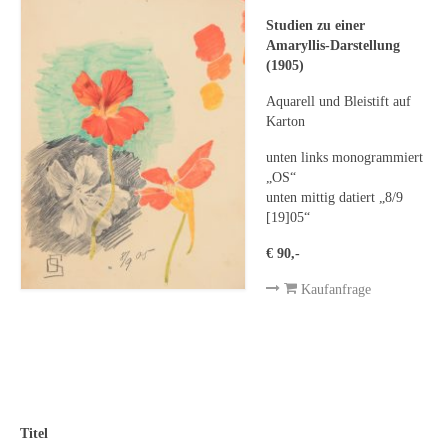
Leonhard Heinrich Hessel
Studien zu einer
George Paice
Amaryllis-Darstellung
(1905)
Johann Georg Strobel
Aquarell und Bleistift auf
Karton
Ludwig Martin Wilberg
unten links monogrammiert
Weitere Künstler nach 1945
„OS“
unten mittig datiert „8/9
Kunst 1900-1945
[19]05“
Walter Becker
€ 90,-
Kaufanfrage
Ernst Geitlinger
Erich Hartmann
Wilhelm von Hillern-Flinsch
Karl Otto Hy
Titel