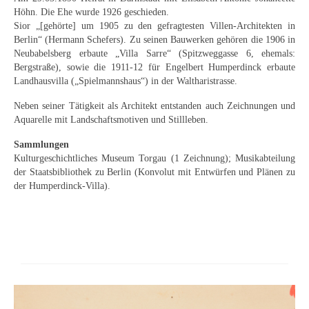
Curt Wittenbecher
Höhn. Die Ehe wurde 1926 geschieden.
Sior „[gehörte] um 1905 zu den gefragtesten Villen-Architekten in
Weitere Künstler nach 1945
Berlin“ (Hermann Schefers). Zu seinen Bauwerken gehören die 1906 in
Neubabelsberg erbaute „Villa Sarre“ (Spitzweggasse 6, ehemals:
Unbekannt
Bergstraße), sowie die 1911-12 für Engelbert Humperdinck erbaute
Landhausvilla („Spielmannshaus“) in der Waltharistrasse.
Autographen / Dokumente
Neben seiner Tätigkeit als Architekt entstanden auch Zeichnungen und
Herkunft & Wirkungsstätte
Aquarelle mit Landschaftsmotiven und Stillleben.
Sammlungen
Berliner Künstler
Kulturgeschichtliches Museum Torgau (1 Zeichnung); Musikabteilung
der Staatsbibliothek zu Berlin (Konvolut mit Entwürfen und Plänen zu
Düsseldorfer Künstler
der Humperdinck-Villa).
Fränkische Künstler
Hamburger Künstler
Münchner Künstler
Pfälzer Künstler