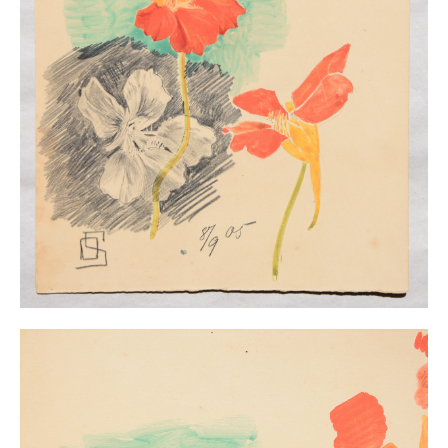
Buchempfehlungen
Richild Holt – Farbe und Linie
Theodor Zeller (1900-1986) Maler und
Visionär
Walter Becker (1893-1984) Malerei und Grafik
Der Maler Richard Sprick (1901-1976)
Suche
Über Uns
Kontakt
Publikationsliste
Über Uns