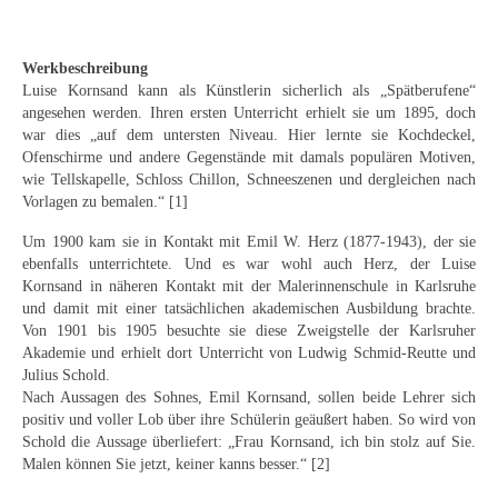
Schwäbische Künstler
Weitere
Werkbeschreibung
Luise Kornsand kann als Künstlerin sicherlich als „Spätberufene“
Expressiver Realismus
angesehen werden. Ihren ersten Unterricht erhielt sie um 1895, doch
war dies „auf dem untersten Niveau. Hier lernte sie Kochdeckel,
Motive
Ofenschirme und andere Gegenstände mit damals populären Motiven,
wie Tellskapelle, Schloss Chillon, Schneeszenen und dergleichen nach
Abstraktion
Vorlagen zu bemalen.“ [1]
Industrie & Arbeit
Um 1900 kam sie in Kontakt mit Emil W. Herz (1877-1943), der sie
ebenfalls unterrichtete. Und es war wohl auch Herz, der Luise
Kornsand in näheren Kontakt mit der Malerinnenschule in Karlsruhe
Mediterrane Landschaft
und damit mit einer tatsächlichen akademischen Ausbildung brachte.
Von 1901 bis 1905 besuchte sie diese Zweigstelle der Karlsruher
Norddeutsche Landschaften
Akademie und erhielt dort Unterricht von Ludwig Schmid-Reutte und
Julius Schold.
Süddeutsche Landschaft
Nach Aussagen des Sohnes, Emil Kornsand, sollen beide Lehrer sich
positiv und voller Lob über ihre Schülerin geäußert haben. So wird von
Selbstbildnisse
Schold die Aussage überliefert: „Frau Kornsand, ich bin stolz auf Sie.
Malen können Sie jetzt, keiner kanns besser.“ [2]
Stillleben