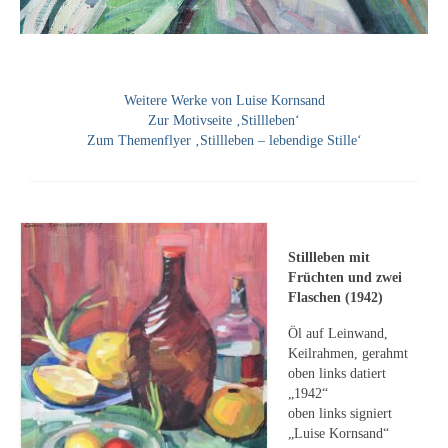
Emma Joos
Paul Segieth
Richard Sprick
Weitere Werke von Luise Kornsand
Zur Motivseite ‚Stillleben‘
Weitere Künstler 1900-1945
Zum Themenflyer ‚Stillleben – lebendige Stille‘
Kunst nach 1945
Helmut Diekmann
Hermann Dieste
Stillleben mit
Früchten und zwei
August Lange-Brock
Flaschen (1942)
Öl auf Leinwand,
Ludwig (Luis) Neu
Keilrahmen, gerahmt
oben links datiert
Ferdinand Springer
„1942“
oben links signiert
Arne Siegfried
„Luise Kornsand“