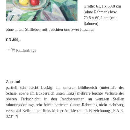
Curt Wittenbecher
Größe: 61,1 x 50,8 cm
(ohne Rahmen) bzw.
Weitere Künstler nach 1945
70,5 x 60,2 cm (mit
Rahmen)
Unbekannt
ohne Titel: Stillleben mit Früchten und zwei Flaschen
Autographen / Dokumente
€ 3.400,-
Herkunft & Wirkungsstätte
Kaufanfrage
Berliner Künstler
Düsseldorfer Künstler
Zustand
Fränkische Künstler
partiell sehr leicht fleckig; im unteren Bildbereich (unterhalb der
Schale, sowie im Eckbereich unten links) mehrere leichte Verluste der
Hamburger Künstler
oberen Farbschicht; in den Randbereichen an wenigen Stellen
rahmungsbedingt sehr leicht berieben (unter Rahmung nicht sichtbar);
Münchner Künstler
verso auf Keilrahmen links kleiner Aufkleber mit Bezeichnung „F.A.E.
023“[?]
Pfälzer Künstler