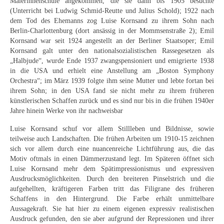
Malerinnenschule angekommen, die sie dann bis 1905 besuchte
(Unterricht bei Ludwig Schmid-Reutte und Julius Schold); 1922 nach
dem Tod des Ehemanns zog Luise Kornsand zu ihrem Sohn nach
Berlin-Charlottenburg (dort ansässig in der Mommsenstraße 2); Emil
Kornsand war seit 1924 angestellt an der Berliner Staatsoper; Emil
Kornsand galt unter den nationalsozialistischen Rassegesetzen als
„Halbjude“, wurde Ende 1937 zwangspensioniert und emigrierte 1938
in die USA und erhielt eine Anstellung am „Boston Symphony
Orchestra“; im März 1939 folgte ihm seine Mutter und lebte fortan bei
ihrem Sohn; in den USA fand sie nicht mehr zu ihrem früheren
künstlerischen Schaffen zurück und es sind nur bis in die frühen 1940er
Jahre hinein Werke von ihr nachweisbar
Luise Kornsand schuf vor allem Stillleben und Bildnisse, sowie
teilweise auch Landschaften. Die frühen Arbeiten um 1910-15 zeichnen
sich vor allem durch eine nuancenreiche Lichtführung aus, die das
Motiv oftmals in einen Dämmerzustand legt. Im Späteren öffnet sich
Luise Kornsand mehr dem Spätimpressionismus und expressiven
Ausdrucksmöglichkeiten. Durch den breiteren Pinselstrich und die
aufgehellten, kräftigeren Farben tritt das Filigrane des früheren
Schaffens in den Hintergrund. Die Farbe erhält unmittelbare
Aussagekraft. Sie hat hier zu einem eigenen expressiv realistischen
Ausdruck gefunden, den sie aber aufgrund der Repressionen und ihrer