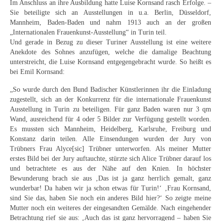
Im Anschluss an ihre Ausbildung hatte Luise Kornsand rasch Erfolge. –
Neues
Sie beteiligte sich an Ausstellungen in u.a. Berlin, Düsseldorf,
Mannheim, Baden-Baden und nahm 1913 auch an der großen
Tägliche Dosis Kunst
„Internationalen Frauenkunst-Ausstellung“ in Turin teil.
Und gerade in Bezug zu dieser Turiner Ausstellung ist eine weitere
Themenflyer
Anekdote des Sohnes anzufügen, welche die damalige Beachtung
unterstreicht, die Luise Kornsand entgegengebracht wurde. So heißt es
Themenflyer: Trügerische Idyllen
bei Emil Kornsand:
Themenflyer: Buch und Schrift in der Kunst
„So wurde durch den Bund Badischer Künstlerinnen ihr die Einladung
zugestellt, sich an der Konkurrenz für die internationale Frauenkunst
Themenflyer: Sehnsucht Süden
Ausstellung in Turin zu beteiligen. Für ganz Baden waren nur 3 qm
Wand, ausreichend für 4 oder 5 Bilder zur Verfügung gestellt worden.
Themenflyer: Walter Becker
Es mussten sich Mannheim, Heidelberg, Karlsruhe, Freiburg und
Konstanz darin teilen. Alle Einsendungen wurden der Jury von
Trübners Frau Alyce[sic] Trübner unterworfen. Als meiner Mutter
Themenflyer: Richild Holt
erstes Bild bei der Jury auftauchte, stürzte sich Alice Trübner darauf los
und betrachtete es aus der Nähe auf den Knien. In höchster
Themenflyer: Ernst Geitlinger
Bewunderung brach sie aus ‚Das ist ja ganz herrlich gemalt, ganz
wunderbar! Da haben wir ja schon etwas für Turin!‘ ‚Frau Kornsand,
Themenflyer: Michel Wagner
sind Sie das, haben Sie noch ein anderes Bild hier?‘ So zeigte meine
Mutter noch ein weiteres der eingesandten Gemälde. Nach eingehender
Weitere Themenflyer
Betrachtung rief sie aus: ‚Auch das ist ganz hervorragend – haben Sie