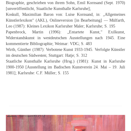
Biographie, geschrieben von ihrem Sohn, Emil Kornsand (Sept. 1970)
[unveröffentlicht, Staatliche Kunsthalle Karlsruhe];
Koskull, Maximilian Baron von: Luise Kornsand, in: „Allgemeines
Künstlerlexikon“ (AKL), Onlineversion [in Bearbeitung] — Mülfarth,
Leo (1987): Kleines Lexikon Karlsruher Maler; Karlsruhe; S. 195
Papenbrock, Martin (1996): „Entartete Kunst,“ Exilkunst,
Widerstandskunst in westdeutschen Ausstellungen nach 1945. Eine
kommentierte Bibliographie; Weimar: VDG; S. 483
Wirth, Günther (1987): Verbotene Kunst 1933-1945. Verfolgte Künstler
im deutschen Südwesten; Stuttgart: Hatje; S. 312
Staatliche Kunsthalle Karlsruhe (Hrsg.) (1981): Kunst in Karlsruhe
1900-1950 [Ausstellung im Badischen Kunstverein 24. Mai – 19. Juli
1981]; Karlsruhe: C.F. Müller; S. 155