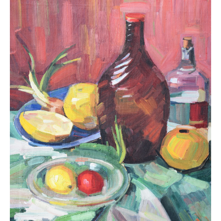
Leonhard Heinrich Hessel
George Paice
Johann Georg Strobel
Ludwig Martin Wilberg
Weitere Künstler nach 1945
Kunst 1900-1945
Walter Becker
Ernst Geitlinger
Erich Hartmann
Wilhelm von Hillern-Flinsch
Karl Otto Hy