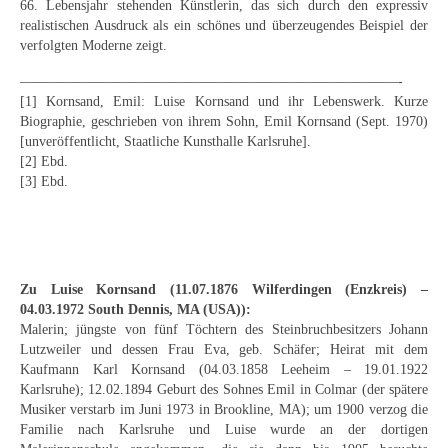
66. Lebensjahr stehenden Künstlerin, das sich durch den expressiv
realistischen Ausdruck als ein schönes und überzeugendes Beispiel der
verfolgten Moderne zeigt.
———————————————————————————-
[1] Kornsand, Emil: Luise Kornsand und ihr Lebenswerk. Kurze
Biographie, geschrieben von ihrem Sohn, Emil Kornsand (Sept. 1970)
[unveröffentlicht, Staatliche Kunsthalle Karlsruhe].
[2] Ebd.
[3] Ebd.
Zu Luise Kornsand (11.07.1876 Wilferdingen (Enzkreis) –
04.03.1972 South Dennis, MA (USA)):
Malerin; jüngste von fünf Töchtern des Steinbruchbesitzers Johann
Lutzweiler und dessen Frau Eva, geb. Schäfer; Heirat mit dem
Kaufmann Karl Kornsand (04.03.1858 Leeheim – 19.01.1922
Karlsruhe); 12.02.1894 Geburt des Sohnes Emil in Colmar (der spätere
Musiker verstarb im Juni 1973 in Brookline, MA); um 1900 verzog die
Familie nach Karlsruhe und Luise wurde an der dortigen