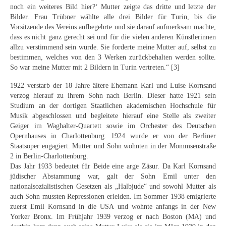
noch ein weiteres Bild hier?‘ Mutter zeigte das dritte und letzte der
Buchempfehlungen
Bilder. Frau Trübner wählte alle drei Bilder für Turin, bis die
Vorsitzende des Vereins aufbegehrte und sie darauf aufmerksam machte,
Richild Holt – Farbe und Linie
dass es nicht ganz gerecht sei und für die vielen anderen Künstlerinnen
allzu verstimmend sein würde. Sie forderte meine Mutter auf, selbst zu
Theodor Zeller (1900-1986) Maler und
bestimmen, welches von den 3 Werken zurückbehalten werden sollte.
Visionär
So war meine Mutter mit 2 Bildern in Turin vertreten.“ [3]
Walter Becker (1893-1984) Malerei und Grafik
1922 verstarb der 18 Jahre ältere Ehemann Karl und Luise Kornsand
verzog hierauf zu ihrem Sohn nach Berlin. Dieser hatte 1921 sein
Der Maler Richard Sprick (1901-1976)
Studium an der dortigen Staatlichen akademischen Hochschule für
Musik abgeschlossen und begleitete hierauf eine Stelle als zweiter
Suche
Geiger im Waghalter-Quartett sowie im Orchester des Deutschen
Opernhauses in Charlottenburg. 1924 wurde er von der Berliner
Über Uns
Staatsoper engagiert. Mutter und Sohn wohnten in der Mommsenstraße
2 in Berlin-Charlottenburg.
Kontakt
Das Jahr 1933 bedeutet für Beide eine arge Zäsur. Da Karl Kornsand
jüdischer Abstammung war, galt der Sohn Emil unter den
Publikationsliste
nationalsozialistischen Gesetzen als „Halbjude“ und sowohl Mutter als
auch Sohn mussten Repressionen erleiden. Im Sommer 1938 emigrierte
Über Uns
zuerst Emil Kornsand in die USA und wohnte anfangs in der New
Yorker Bronx. Im Frühjahr 1939 verzog er nach Boston (MA) und