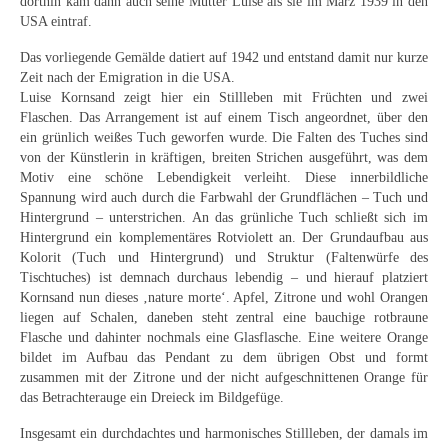
Impressum
dorthin kam dann auch seine Mutter Luise als sie im März 1939 in den
USA eintraf.
Datenschutz
Das vorliegende Gemälde datiert auf 1942 und entstand damit nur kurze
Zeit nach der Emigration in die USA.
AGB
Luise Kornsand zeigt hier ein Stillleben mit Früchten und zwei
Flaschen. Das Arrangement ist auf einem Tisch angeordnet, über den
Widerruf
ein grünlich weißes Tuch geworfen wurde. Die Falten des Tuches sind
von der Künstlerin in kräftigen, breiten Strichen ausgeführt, was dem
Motiv eine schöne Lebendigkeit verleiht. Diese innerbildliche
Spannung wird auch durch die Farbwahl der Grundflächen – Tuch und
Hintergrund – unterstrichen. An das grünliche Tuch schließt sich im
Hintergrund ein komplementäres Rotviolett an. Der Grundaufbau aus
Kolorit (Tuch und Hintergrund) und Struktur (Faltenwürfe des
Tischtuches) ist demnach durchaus lebendig – und hierauf platziert
Kornsand nun dieses ‚nature morte‘. Apfel, Zitrone und wohl Orangen
liegen auf Schalen, daneben steht zentral eine bauchige rotbraune
Flasche und dahinter nochmals eine Glasflasche. Eine weitere Orange
bildet im Aufbau das Pendant zu dem übrigen Obst und formt
zusammen mit der Zitrone und der nicht aufgeschnittenen Orange für
das Betrachterauge ein Dreieck im Bildgefüge.
Insgesamt ein durchdachtes und harmonisches Stillleben, der damals im