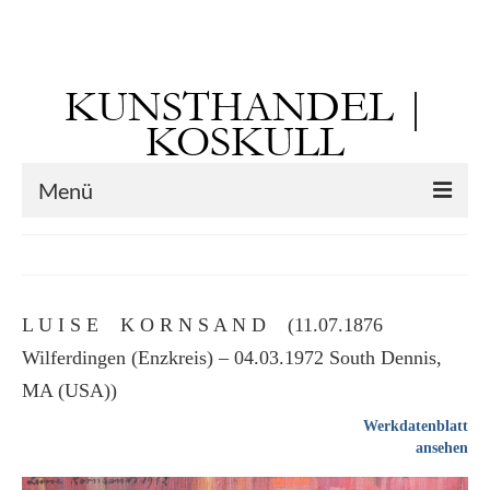
Suchen
nach:
KUNSTHANDEL |
KOSKULL
Menü
Startseite
Künstler
L U I S E K O R N S A N D (11.07.1876
Kunst vor 1900
Wilferdingen (Enzkreis) – 04.03.1972 South Dennis,
Georg Otto Forster (01.08.1791 Sausenheim
MA (USA))
– 02.06.1851 ebd.)
Werkdatenblatt
ansehen
Max Gaisser