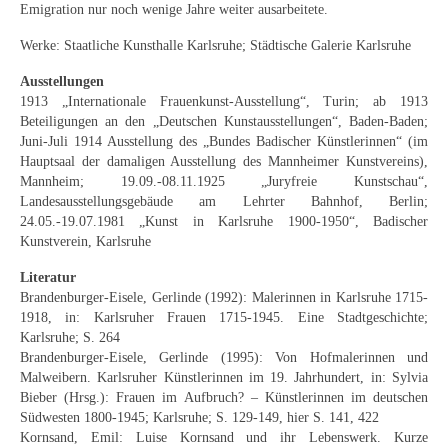
Emigration nur noch wenige Jahre weiter ausarbeitete.
Werke: Staatliche Kunsthalle Karlsruhe; Städtische Galerie Karlsruhe
Ausstellungen
1913 „Internationale Frauenkunst-Ausstellung“, Turin; ab 1913
Beteiligungen an den „Deutschen Kunstausstellungen“, Baden-Baden;
Juni-Juli 1914 Ausstellung des „Bundes Badischer Künstlerinnen“ (im
Hauptsaal der damaligen Ausstellung des Mannheimer Kunstvereins),
Mannheim; 19.09.-08.11.1925 „Juryfreie Kunstschau“,
Landesausstellungsgebäude am Lehrter Bahnhof, Berlin;
24.05.-19.07.1981 „Kunst in Karlsruhe 1900-1950“, Badischer
Kunstverein, Karlsruhe
Literatur
Brandenburger-Eisele, Gerlinde (1992): Malerinnen in Karlsruhe 1715-
1918, in: Karlsruher Frauen 1715-1945. Eine Stadtgeschichte;
Karlsruhe; S. 264
Brandenburger-Eisele, Gerlinde (1995): Von Hofmalerinnen und
Malweibern. Karlsruher Künstlerinnen im 19. Jahrhundert, in: Sylvia
Bieber (Hrsg.): Frauen im Aufbruch? – Künstlerinnen im deutschen
Südwesten 1800-1945; Karlsruhe; S. 129-149, hier S. 141, 422
Kornsand, Emil: Luise Kornsand und ihr Lebenswerk. Kurze