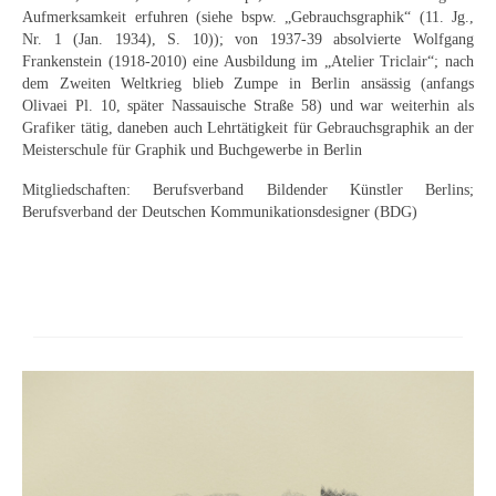
Curt Wittenbecher
Aufmerksamkeit erfuhren (siehe bspw. „Gebrauchsgraphik“ (11. Jg.,
Nr. 1 (Jan. 1934), S. 10)); von 1937-39 absolvierte Wolfgang
Weitere Künstler nach 1945
Frankenstein (1918-2010) eine Ausbildung im „Atelier Triclair“; nach
dem Zweiten Weltkrieg blieb Zumpe in Berlin ansässig (anfangs
Unbekannt
Olivaei Pl. 10, später Nassauische Straße 58) und war weiterhin als
Grafiker tätig, daneben auch Lehrtätigkeit für Gebrauchsgraphik an der
Autographen / Dokumente
Meisterschule für Graphik und Buchgewerbe in Berlin
Mitgliedschaften: Berufsverband Bildender Künstler Berlins;
Herkunft & Wirkungsstätte
Berufsverband der Deutschen Kommunikationsdesigner (BDG)
Berliner Künstler
Düsseldorfer Künstler
Fränkische Künstler
Hamburger Künstler
Münchner Künstler
Pfälzer Künstler