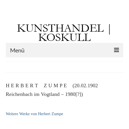
Suchen
nach:
KUNSTHANDEL |
KOSKULL
Menü
Startseite
Künstler
H E R B E R T Z U M P E (20.02.1902
Kunst vor 1900
Reichenbach im Vogtland – 1980[?])
Georg Otto Forster (01.08.1791 Sausenheim
– 02.06.1851 ebd.)
Weitere Werke von Herbert Zumpe
Max Gaisser