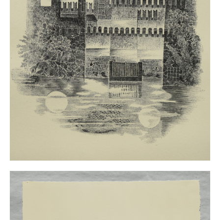
Buchempfehlungen
Richild Holt – Farbe und Linie
Theodor Zeller (1900-1986) Maler und
Visionär
Walter Becker (1893-1984) Malerei und Grafik
Der Maler Richard Sprick (1901-1976)
Suche
Über Uns
Kontakt
Publikationsliste
Über Uns