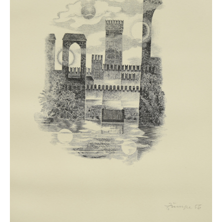
Schwäbische Künstler
Weitere
Expressiver Realismus
Motive
Abstraktion
Industrie & Arbeit
Mediterrane Landschaft
Norddeutsche Landschaften
Süddeutsche Landschaft
Selbstbildnisse
Stillleben