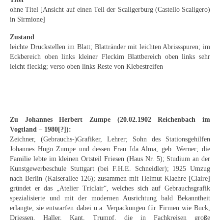
Emma Joos
ohne Titel [Ansicht auf einen Teil der Scaligerburg (Castello Scaligero)
in Sirmione]
Paul Segieth
Zustand
Richard Sprick
leichte Druckstellen im Blatt; Blattränder mit leichten Abrissspuren; im
Eckbereich oben links kleiner Fleckim Blattbereich oben links sehr
Weitere Künstler 1900-1945
leicht fleckig; verso oben links Reste von Klebestreifen
Kunst nach 1945
Helmut Diekmann
Zu Johannes Herbert Zumpe (20.02.1902 Reichenbach im
Hermann Dieste
Vogtland – 1980[?]):
Zeichner, (Gebrauchs-)Grafiker, Lehrer; Sohn des Stationsgehilfen
August Lange-Brock
Johannes Hugo Zumpe und dessen Frau Ida Alma, geb. Werner; die
Familie lebte im kleinen Ortsteil Friesen (Haus Nr. 5); Studium an der
Ludwig (Luis) Neu
Kunstgewerbeschule Stuttgart (bei F.H.E. Schneidler); 1925 Umzug
nach Berlin (Kaiserallee 126); zusammen mit Helmut Klaehre [Claire]
Ferdinand Springer
gründet er das „Atelier Triclair“, welches sich auf Gebrauchsgrafik
spezialisierte und mit der modernen Ausrichtung bald Bekanntheit
Arne Siegfried
erlangte; sie entwarfen dabei u.a. Verpackungen für Firmen wie Buck,
Driessen, Haller, Kant, Trumpf, die in Fachkreisen große