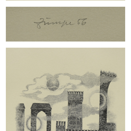
Neues
Tägliche Dosis Kunst
Themenflyer
Themenflyer: Trügerische Idyllen
Themenflyer: Buch und Schrift in der Kunst
Themenflyer: Sehnsucht Süden
Themenflyer: Walter Becker
Themenflyer: Richild Holt
Themenflyer: Ernst Geitlinger
Themenflyer: Michel Wagner
Weitere Themenflyer