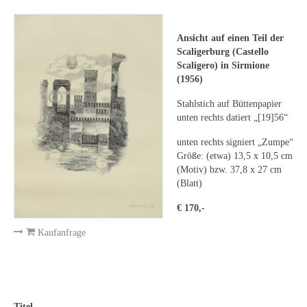
Leonhard Heinrich Hessel
George Paice
Ansicht auf einen Teil der
Scaligerburg (Castello
Johann Georg Strobel
Scaligero) in Sirmione
(1956)
Ludwig Martin Wilberg
Stahlstich auf Büttenpapier
Weitere Künstler nach 1945
unten rechts datiert „[19]56“
unten rechts signiert „Zumpe“
Kunst 1900-1945
Größe: (etwa) 13,5 x 10,5 cm
(Motiv) bzw. 37,8 x 27 cm
Walter Becker
(Blatt)
Ernst Geitlinger
€ 170,-
Erich Hartmann
Kaufanfrage
Wilhelm von Hillern-Flinsch
Karl Otto Hy
Titel