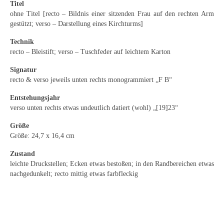
Emma Joos
Titel
ohne Titel [recto – Bildnis einer sitzenden Frau auf den rechten Arm
Paul Segieth
gestützt; verso – Darstellung eines Kirchturms]
Technik
Richard Sprick
recto – Bleistift; verso – Tuschfeder auf leichtem Karton
Weitere Künstler 1900-1945
Signatur
recto & verso jeweils unten rechts monogrammiert „F B“
Kunst nach 1945
Entstehungsjahr
Helmut Diekmann
verso unten rechts etwas undeutlich datiert (wohl) „[19]23“
Größe
Hermann Dieste
Größe: 24,7 x 16,4 cm
August Lange-Brock
Zustand
leichte Druckstellen; Ecken etwas bestoßen; in den Randbereichen etwas
Ludwig (Luis) Neu
nachgedunkelt; recto mittig etwas farbfleckig
Ferdinand Springer
Arne Siegfried