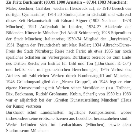
Zu Fritz Burkhardt (03.09.1900 Arnstein – 07.04.1983 München):
Curt Wittenbecher
Maler, Zeichner, Grafiker; wuchs in Hersbruck auf; ab 1910 Besuch des
dortigen Gymnasiums; 1914-20 Studienjahre in Eichstätt und während
Weitere Künstler nach 1945
dieser Zeit Bekanntschaft mit Eduard Aigner (1903 Neuhaus – 1978
München); 1921 Aufenthalt in Iphofen; 1924-27 Akademie der
Unbekannt
Bildenden Künste in München (bei Adolf Schinnerer); 1928 Stipendium
der Stadt München; Italienreise; 1930-34 Mitglied der „Juryfreien“;
Autographen / Dokumente
1931 Beginn der Freundschaft mit Max Radler; 1934 Albrecht-Dürer-
Preis der Stadt Nürnberg; Reise nach Paris; ab etwa 1935 nur noch
Herkunft & Wirkungsstätte
spärliches Schaffen im Verborgenen, Burkhardt betreibt bis zum Ende
des Dritten Reichs ein Institut für Bild und Ton („Burkhardt & Co“)
Berliner Künstler
und befaßt sich mit geometrischen Berechnungen; 1945 Verlust des
Ateliers mit zahlreichen Werken durch Bombenangriff auf München;
Düsseldorfer Künstler
1946 Gründungsmitglied der „Neuen Gruppe“; ab 1945 legt er eine
eigene Kunstsammlung mit Werken seiner Vorbilder an (u.a. Trübner,
Fränkische Künstler
Dix, Beckmann, Rudolf Großmann, Kubin, Scharl); von 1950 bis 1983
war er alljährlich bei der „Großen Kunstausstellung München“ (Haus
Hamburger Künstler
der Kunst) vertreten
Burkhardt schuf Landschaften, figürliche Kompositionen, wobei
Münchner Künstler
insbesondere seine erotische Szenen aus Bordellen herauszuheben sind.
Werke befinden sich im Lenbachhaus (München), sowie dem
Pfälzer Künstler
Stadtmuseum München.