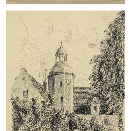
Buchempfehlungen
Richild Holt – Farbe und Linie
Theodor Zeller (1900-1986) Maler und
Visionär
Walter Becker (1893-1984) Malerei und Grafik
Der Maler Richard Sprick (1901-1976)
Suche
Über Uns
Kontakt
Publikationsliste
Über Uns