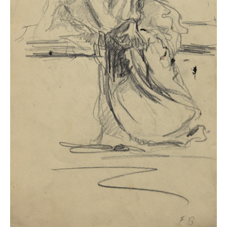
Neues
Tägliche Dosis Kunst
Themenflyer
Themenflyer: Trügerische Idyllen
Themenflyer: Buch und Schrift in der Kunst
Themenflyer: Sehnsucht Süden
Themenflyer: Walter Becker
Themenflyer: Richild Holt
Themenflyer: Ernst Geitlinger
Themenflyer: Michel Wagner
Weitere Themenflyer