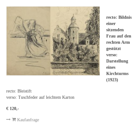
Leonhard Heinrich Hessel
George Paice
recto: Bildnis
einer
Johann Georg Strobel
sitzenden
Frau auf den
Ludwig Martin Wilberg
rechten Arm
gestützt
Weitere Künstler nach 1945
verso:
Darstellung
Kunst 1900-1945
eines
Kirchturms
Walter Becker
(1923)
Ernst Geitlinger
recto: Bleistift
verso: Tuschfeder auf leichtem Karton
Erich Hartmann
€ 120,-
Wilhelm von Hillern-Flinsch
Kaufanfrage
Karl Otto Hy