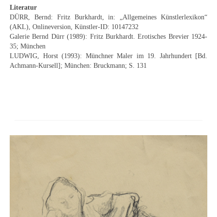
Schwäbische Künstler
Literatur
DÜRR, Bernd: Fritz Burkhardt, in: „Allgemeines Künstlerlexikon“
Weitere
(AKL), Onlineversion, Künstler-ID: 10147232
Galerie Bernd Dürr (1989): Fritz Burkhardt. Erotisches Brevier 1924-
Expressiver Realismus
35; München
LUDWIG, Horst (1993): Münchner Maler im 19. Jahrhundert [Bd.
Motive
Achmann-Kursell]; München: Bruckmann; S. 131
Abstraktion
Industrie & Arbeit
Mediterrane Landschaft
Norddeutsche Landschaften
Süddeutsche Landschaft
Selbstbildnisse
Stillleben