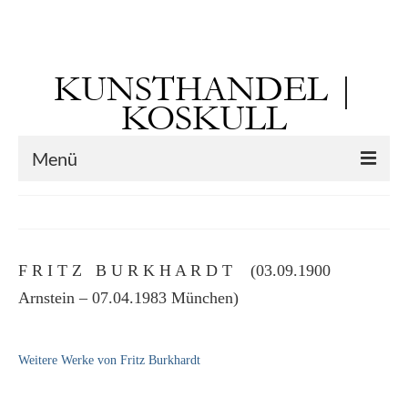
Suchen
nach:
KUNSTHANDEL |
KOSKULL
Menü
Startseite
Künstler
F R I T Z B U R K H A R D T (03.09.1900
Kunst vor 1900
Arnstein – 07.04.1983 München)
Georg Otto Forster (01.08.1791 Sausenheim
– 02.06.1851 ebd.)
Weitere Werke von Fritz Burkhardt
Max Gaisser