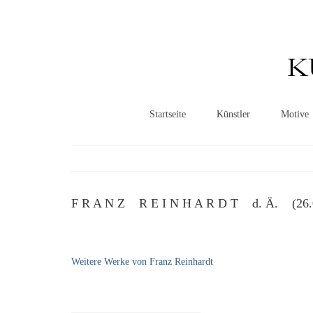
K
Startseite
Künstler
Motive
F R A N Z R E I N H A R D T d. Ä. (26.09.
Weitere Werke von Franz Reinhardt