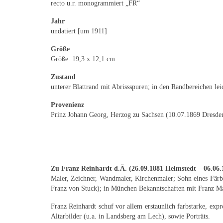
recto u.r. monogrammiert „FR“
Jahr
undatiert [um 1911]
Größe
Größe: 19,3 x 12,1 cm
Zustand
unterer Blattrand mit Abrissspuren; in den Randbereichen leic
Provenienz
Prinz Johann Georg, Herzog zu Sachsen (10.07.1869 Dresden
Zu Franz Reinhardt d.Ä. (26.09.1881 Helmstedt – 06.06.
Maler, Zeichner, Wandmaler, Kirchenmaler; Sohn eines Fär
Franz von Stuck); in München Bekanntschaften mit Franz M
Franz Reinhardt schuf vor allem erstaunlich farbstarke, ex
Altarbilder (u.a. in Landsberg am Lech), sowie Porträts.