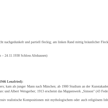
ht nachgedunkelt und partiell fleckig; am linken Rand mittig bräunlicher Fleck;
 – 24.11.1938 Schloss Altshausen)
1946 Lenzfried):
bers; kam als junger Mann nach München; ab 1900 Studium an der Kunstakad
arc und Albert Weisgerber; 1913 erscheint das Mappenwerk „Simson“ (43 Fede
pressiv realistische Kompositionen mit mythologischem oder auch religiösem I