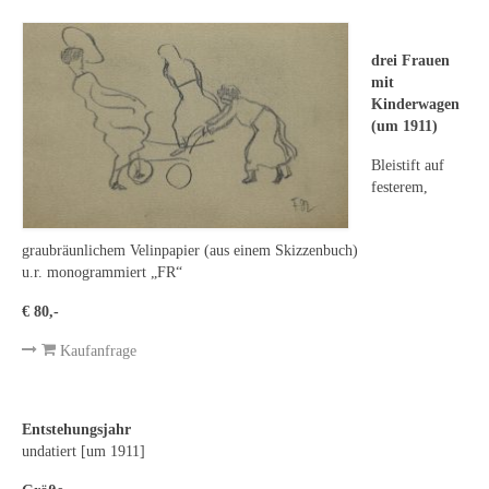
Leonhard Heinrich Hessel
George Paice
drei Frauen
mit
Johann Georg Strobel
Kinderwagen
(um 1911)
Ludwig Martin Wilberg
Bleistift auf
Weitere Künstler nach 1945
festerem,
Kunst 1900-1945
graubräunlichem Velinpapier (aus einem Skizzenbuch)
u.r. monogrammiert „FR“
Walter Becker
€ 80,-
Ernst Geitlinger
Kaufanfrage
Erich Hartmann
Wilhelm von Hillern-Flinsch
Entstehungsjahr
undatiert [um 1911]
Karl Otto Hy