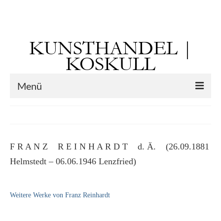
Suchen
nach:
KUNSTHANDEL |
KOSKULL
Menü
Startseite
Künstler
F R A N Z R E I N H A R D T d. Ä. (26.09.1881
Kunst vor 1900
Helmstedt – 06.06.1946 Lenzfried)
Georg Otto Forster (01.08.1791 Sausenheim
– 02.06.1851 ebd.)
Weitere Werke von Franz Reinhardt
Max Gaisser