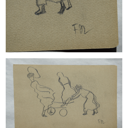
Neues
Tägliche Dosis Kunst
Themenflyer
Themenflyer: Trügerische Idyllen
Themenflyer: Buch und Schrift in der Kunst
Themenflyer: Sehnsucht Süden
Themenflyer: Walter Becker
Themenflyer: Richild Holt
Themenflyer: Ernst Geitlinger
Themenflyer: Michel Wagner
Weitere Themenflyer