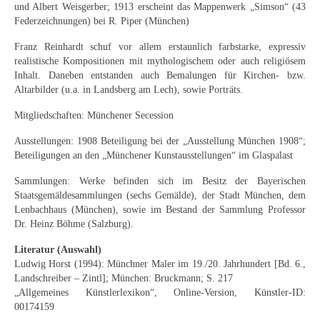
und Albert Weisgerber; 1913 erscheint das Mappenwerk „Simson“ (43
Curt Wittenbecher
Federzeichnungen) bei R. Piper (München)
Weitere Künstler nach 1945
Franz Reinhardt schuf vor allem erstaunlich farbstarke, expressiv
realistische Kompositionen mit mythologischem oder auch religiösem
Unbekannt
Inhalt. Daneben entstanden auch Bemalungen für Kirchen- bzw.
Altarbilder (u.a. in Landsberg am Lech), sowie Porträts.
Autographen / Dokumente
Mitgliedschaften: Münchener Secession
Herkunft & Wirkungsstätte
Ausstellungen: 1908 Beteiligung bei der „Ausstellung München 1908“;
Berliner Künstler
Beteiligungen an den „Münchener Kunstausstellungen“ im Glaspalast
Sammlungen: Werke befinden sich im Besitz der Bayerischen
Düsseldorfer Künstler
Staatsgemäldesammlungen (sechs Gemälde), der Stadt München, dem
Lenbachhaus (München), sowie im Bestand der Sammlung Professor
Fränkische Künstler
Dr. Heinz Böhme (Salzburg).
Hamburger Künstler
Literatur (Auswahl)
Ludwig Horst (1994): Münchner Maler im 19./20. Jahrhundert [Bd. 6.,
Münchner Künstler
Landschreiber – Zintl]; München: Bruckmann; S. 217
„Allgemeines Künstlerlexikon“, Online-Version, Künstler-ID:
Pfälzer Künstler
00174159