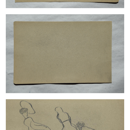
Buchempfehlungen
Richild Holt – Farbe und Linie
Theodor Zeller (1900-1986) Maler und
Visionär
Walter Becker (1893-1984) Malerei und Grafik
Der Maler Richard Sprick (1901-1976)
Suche
Über Uns
Kontakt
Publikationsliste
Über Uns