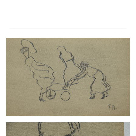
Schwäbische Künstler
Weitere
Expressiver Realismus
Motive
Abstraktion
Industrie & Arbeit
Mediterrane Landschaft
Norddeutsche Landschaften
Süddeutsche Landschaft
Selbstbildnisse
Stillleben