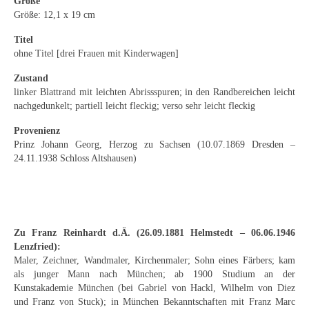
Größe
Emma Joos
Größe: 12,1 x 19 cm
Paul Segieth
Titel
ohne Titel [drei Frauen mit Kinderwagen]
Richard Sprick
Zustand
Weitere Künstler 1900-1945
linker Blattrand mit leichten Abrissspuren; in den Randbereichen leicht
nachgedunkelt; partiell leicht fleckig; verso sehr leicht fleckig
Kunst nach 1945
Provenienz
Prinz Johann Georg, Herzog zu Sachsen (10.07.1869 Dresden –
Helmut Diekmann
24.11.1938 Schloss Altshausen)
Hermann Dieste
August Lange-Brock
Ludwig (Luis) Neu
Zu Franz Reinhardt d.Ä. (26.09.1881 Helmstedt – 06.06.1946
Lenzfried):
Ferdinand Springer
Maler, Zeichner, Wandmaler, Kirchenmaler; Sohn eines Färbers; kam
als junger Mann nach München; ab 1900 Studium an der
Arne Siegfried
Kunstakademie München (bei Gabriel von Hackl, Wilhelm von Diez
und Franz von Stuck); in München Bekanntschaften mit Franz Marc