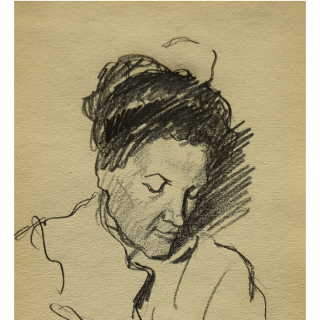
Schwäbische Künstler
Weitere
Expressiver Realismus
Motive
Abstraktion
Industrie & Arbeit
Mediterrane Landschaft
Norddeutsche Landschaften
Süddeutsche Landschaft
Selbstbildnisse
Stillleben