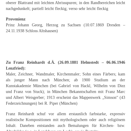
Emma Joos
oberer Blattrand mit leichten Abrissspuren; in den Randbereichen leicht
nachgedunkelt; partiell leicht fleckig; verso sehr leicht fleckig
Paul Segieth
Provenienz
Prinz Johann Georg, Herzog zu Sachsen (10.07.1869 Dresden –
Richard Sprick
24.11.1938 Schloss Altshausen)
Weitere Künstler 1900-1945
Kunst nach 1945
Helmut Diekmann
Zu Franz Reinhardt d.Ä. (26.09.1881 Helmstedt – 06.06.1946
Lenzfried):
Hermann Dieste
Maler, Zeichner, Wandmaler, Kirchenmaler; Sohn eines Färbers; kam
als junger Mann nach München; ab 1900 Studium an der
August Lange-Brock
Kunstakademie München (bei Gabriel von Hackl, Wilhelm von Diez
und Franz von Stuck); in München Bekanntschaften mit Franz Marc
und Albert Weisgerber; 1913 erscheint das Mappenwerk „Simson“ (43
Ludwig (Luis) Neu
Federzeichnungen) bei R. Piper (München)
Ferdinand Springer
Franz Reinhardt schuf vor allem erstaunlich farbstarke, expressiv
realistische Kompositionen mit mythologischem oder auch religiösem
Arne Siegfried
Inhalt. Daneben entstanden auch Bemalungen für Kirchen- bzw.