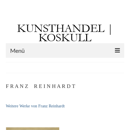
Suchen
nach:
KUNSTHANDEL |
KOSKULL
Menü
Startseite
Künstler
F R A N Z R E I N H A R D T
Kunst vor 1900
Georg Otto Forster (01.08.1791 Sausenheim
Weitere Werke von Franz Reinhardt
– 02.06.1851 ebd.)
Max Gaisser