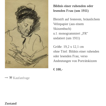
Leonhard Heinrich Hessel
Bildnis einer ruhenden oder
George Paice
lesenden Frau (um 1911)
Bleistift auf festerem, bräunlichem
Johann Georg Strobel
Velinpapier (aus einem
Skizzenbuch)
Ludwig Martin Wilberg
u.l. monogrammiert „FR“
undatiert (um 1911)
Weitere Künstler nach 1945
Größe: 19,2 x 12,1 cm
Kunst 1900-1945
ohne Titel: Bildnis einer ruhenden
oder lesenden Frau; verso
Walter Becker
Andeutungen von Porträtskizzen
Ernst Geitlinger
€ 100,-
Kaufanfrage
Erich Hartmann
Wilhelm von Hillern-Flinsch
Karl Otto Hy
Zustand