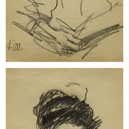
Neues
Tägliche Dosis Kunst
Themenflyer
Themenflyer: Trügerische Idyllen
Themenflyer: Buch und Schrift in der Kunst
Themenflyer: Sehnsucht Süden
Themenflyer: Walter Becker
Themenflyer: Richild Holt
Themenflyer: Ernst Geitlinger
Themenflyer: Michel Wagner
Weitere Themenflyer