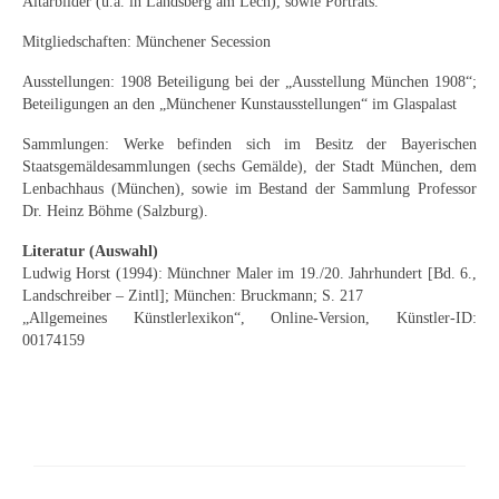
Altarbilder (u.a. in Landsberg am Lech), sowie Porträts.
Curt Wittenbecher
Mitgliedschaften: Münchener Secession
Weitere Künstler nach 1945
Ausstellungen: 1908 Beteiligung bei der „Ausstellung München 1908“;
Unbekannt
Beteiligungen an den „Münchener Kunstausstellungen“ im Glaspalast
Sammlungen: Werke befinden sich im Besitz der Bayerischen
Autographen / Dokumente
Staatsgemäldesammlungen (sechs Gemälde), der Stadt München, dem
Lenbachhaus (München), sowie im Bestand der Sammlung Professor
Herkunft & Wirkungsstätte
Dr. Heinz Böhme (Salzburg).
Berliner Künstler
Literatur (Auswahl)
Ludwig Horst (1994): Münchner Maler im 19./20. Jahrhundert [Bd. 6.,
Düsseldorfer Künstler
Landschreiber – Zintl]; München: Bruckmann; S. 217
„Allgemeines Künstlerlexikon“, Online-Version, Künstler-ID:
Fränkische Künstler
00174159
Hamburger Künstler
Münchner Künstler
Pfälzer Künstler