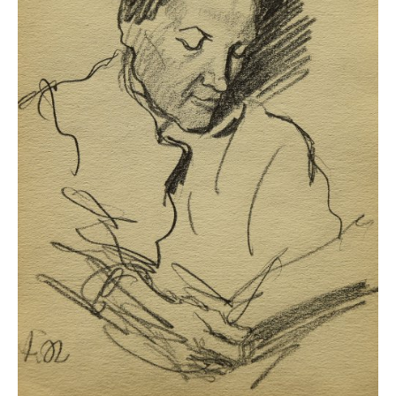
Buchempfehlungen
Richild Holt – Farbe und Linie
Theodor Zeller (1900-1986) Maler und
Visionär
Walter Becker (1893-1984) Malerei und Grafik
Der Maler Richard Sprick (1901-1976)
Suche
Über Uns
Kontakt
Publikationsliste
Über Uns