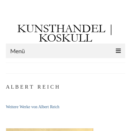
Suchen
nach:
KUNSTHANDEL |
KOSKULL
Menü
Startseite
Künstler
A L B E R T R E I C H
Kunst vor 1900
Georg Otto Forster (01.08.1791 Sausenheim
Weitere Werke von Albert Reich
– 02.06.1851 ebd.)
Max Gaisser