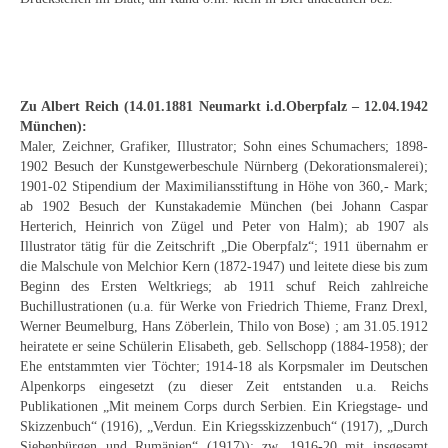
Curt Wittenbecher
Weitere Künstler nach 1945
Unbekannt
Zu Albert Reich (14.01.1881 Neumarkt i.d.Oberpfalz – 12.04.1942
München):
Autographen / Dokumente
Maler, Zeichner, Grafiker, Illustrator; Sohn eines Schumachers; 1898-
1902 Besuch der Kunstgewerbeschule Nürnberg (Dekorationsmalerei);
Herkunft & Wirkungsstätte
1901-02 Stipendium der Maximiliansstiftung in Höhe von 360,- Mark;
ab 1902 Besuch der Kunstakademie München (bei Johann Caspar
Berliner Künstler
Herterich, Heinrich von Zügel und Peter von Halm); ab 1907 als
Illustrator tätig für die Zeitschrift „Die Oberpfalz“; 1911 übernahm er
Düsseldorfer Künstler
die Malschule von Melchior Kern (1872-1947) und leitete diese bis zum
Beginn des Ersten Weltkriegs; ab 1911 schuf Reich zahlreiche
Fränkische Künstler
Buchillustrationen (u.a. für Werke von Friedrich Thieme, Franz Drexl,
Werner Beumelburg, Hans Zöberlein, Thilo von Bose) ; am 31.05.1912
Hamburger Künstler
heiratete er seine Schülerin Elisabeth, geb. Sellschopp (1884-1958); der
Ehe entstammten vier Töchter; 1914-18 als Korpsmaler im Deutschen
Münchner Künstler
Alpenkorps eingesetzt (zu dieser Zeit entstanden u.a. Reichs
Publikationen „Mit meinem Corps durch Serbien. Ein Kriegstage- und
Pfälzer Künstler
Skizzenbuch“ (1916), „Verdun. Ein Kriegsskizzenbuch“ (1917), „Durch
Siebenbürgen und Rumänien“ (1917)); zw. 1916-20 mit insgesamt