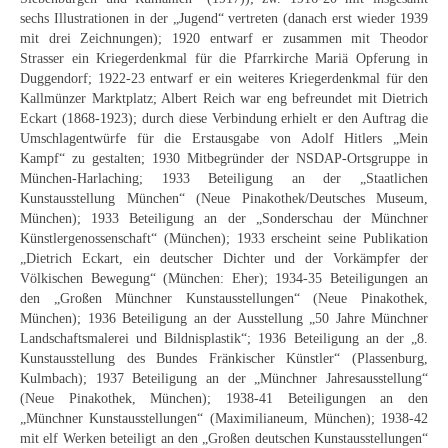
Schwäbische Künstler
sechs Illustrationen in der „Jugend“ vertreten (danach erst wieder 1939
mit drei Zeichnungen); 1920 entwarf er zusammen mit Theodor
Weitere
Strasser ein Kriegerdenkmal für die Pfarrkirche Mariä Opferung in
Duggendorf; 1922-23 entwarf er ein weiteres Kriegerdenkmal für den
Expressiver Realismus
Kallmünzer Marktplatz; Albert Reich war eng befreundet mit Dietrich
Eckart (1868-1923); durch diese Verbindung erhielt er den Auftrag die
Motive
Umschlagentwürfe für die Erstausgabe von Adolf Hitlers „Mein
Kampf“ zu gestalten; 1930 Mitbegründer der NSDAP-Ortsgruppe in
Abstraktion
München-Harlaching; 1933 Beteiligung an der „Staatlichen
Kunstausstellung München“ (Neue Pinakothek/Deutsches Museum,
Industrie & Arbeit
München); 1933 Beteiligung an der „Sonderschau der Münchner
Künstlergenossenschaft“ (München); 1933 erscheint seine Publikation
Mediterrane Landschaft
„Dietrich Eckart, ein deutscher Dichter und der Vorkämpfer der
Völkischen Bewegung“ (München: Eher); 1934-35 Beteiligungen an
den „Großen Münchner Kunstausstellungen“ (Neue Pinakothek,
Norddeutsche Landschaften
München); 1936 Beteiligung an der Ausstellung „50 Jahre Münchner
Landschaftsmalerei und Bildnisplastik“; 1936 Beteiligung an der „8.
Süddeutsche Landschaft
Kunstausstellung des Bundes Fränkischer Künstler“ (Plassenburg,
Kulmbach); 1937 Beteiligung an der „Münchner Jahresausstellung“
Selbstbildnisse
(Neue Pinakothek, München); 1938-41 Beteiligungen an den
„Münchner Kunstausstellungen“ (Maximilianeum, München); 1938-42
Stillleben
mit elf Werken beteiligt an den „Großen deutschen Kunstausstellungen“