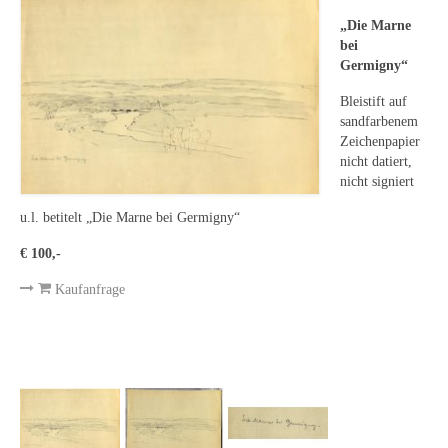
Leonhard Heinrich Hessel
„Die Marne
George Paice
bei
Germigny“
Johann Georg Strobel
Bleistift auf
sandfarbenem
Ludwig Martin Wilberg
Zeichenpapier
nicht datiert,
Weitere Künstler nach 1945
nicht signiert
Kunst 1900-1945
u.l. betitelt „Die Marne bei Germigny“
Walter Becker
€ 100,-
Kaufanfrage
Ernst Geitlinger
Erich Hartmann
Wilhelm von Hillern-Flinsch
Karl Otto Hy