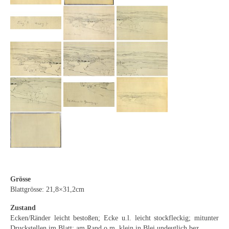
Emma Joos
Paul Segieth
Richard Sprick
Weitere Künstler 1900-1945
Kunst nach 1945
Helmut Diekmann
Hermann Dieste
August Lange-Brock
Ludwig (Luis) Neu
Grösse
Blattgrösse: 21,8×31,2cm
Ferdinand Springer
Zustand
Arne Siegfried
Ecken/Ränder leicht bestoßen; Ecke u.l. leicht stockfleckig; mitunter
Druckstellen im Blatt; am Rand o.m. klein in Blei undeutlich bez.