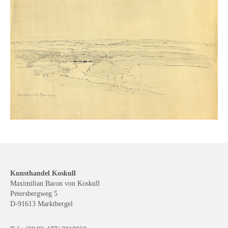
Buchempfehlungen
Richild Holt – Farbe und Linie
Theodor Zeller (1900-1986) Maler und
Visionär
Walter Becker (1893-1984) Malerei und Grafik
Der Maler Richard Sprick (1901-1976)
Suche
Über Uns
Kontakt
Kunsthandel Koskull
Maximilian Baron von Koskull
Publikationsliste
Petersbergweg 5
D-91613 Marktbergel
Über Uns