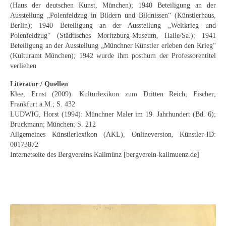
(Haus der deutschen Kunst, München); 1940 Beteiligung an der
Neues
Ausstellung „Polenfeldzug in Bildern und Bildnissen“ (Künstlerhaus,
Berlin); 1940 Beteiligung an der Ausstellung „Weltkrieg und
Tägliche Dosis Kunst
Polenfeldzug“ (Städtisches Moritzburg-Museum, Halle/Sa.); 1941
Beteiligung an der Ausstellung „Münchner Künstler erleben den Krieg“
Themenflyer
(Kulturamt München); 1942 wurde ihm posthum der Professorentitel
verliehen
Themenflyer: Trügerische Idyllen
Literatur / Quellen
Themenflyer: Buch und Schrift in der Kunst
Klee, Ernst (2009): Kulturlexikon zum Dritten Reich; Fischer;
Frankfurt a.M.; S. 432
Themenflyer: Sehnsucht Süden
LUDWIG, Horst (1994): Münchner Maler im 19. Jahrhundert (Bd. 6);
Bruckmann; München; S. 212
Themenflyer: Walter Becker
Allgemeines Künstlerlexikon (AKL), Onlineversion, Künstler-ID:
00173872
Themenflyer: Richild Holt
Internetseite des Bergvereins Kallmünz [bergverein-kallmuenz.de]
Themenflyer: Ernst Geitlinger
Themenflyer: Michel Wagner
Weitere Themenflyer