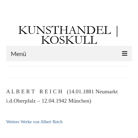
Suchen
nach:
KUNSTHANDEL |
KOSKULL
Menü
Startseite
Künstler
A L B E R T R E I C H (14.01.1881 Neumarkt
Kunst vor 1900
i.d.Oberpfalz – 12.04.1942 München)
Georg Otto Forster (01.08.1791 Sausenheim
– 02.06.1851 ebd.)
Weitere Werke von Albert Reich
Max Gaisser