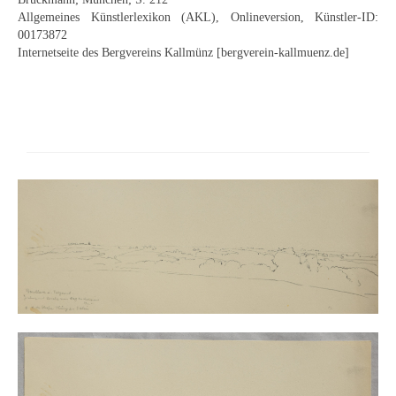
Neues
Allgemeines Künstlerlexikon (AKL), Onlineversion, Künstler-ID:
00173872
Tägliche Dosis Kunst
Internetseite des Bergvereins Kallmünz [bergverein-kallmuenz.de]
Themenflyer
Themenflyer: Trügerische Idyllen
Themenflyer: Buch und Schrift in der Kunst
Themenflyer: Sehnsucht Süden
Themenflyer: Walter Becker
Themenflyer: Richild Holt
Themenflyer: Ernst Geitlinger
Themenflyer: Michel Wagner
Weitere Themenflyer