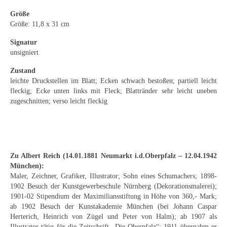
Emma Joos
Größe
Paul Segieth
Größe: 11,8 x 31 cm
Signatur
Richard Sprick
unsigniert
Weitere Künstler 1900-1945
Zustand
leichte Druckstellen im Blatt; Ecken schwach bestoßen; partiell leicht
Kunst nach 1945
fleckig; Ecke unten links mit Fleck; Blattränder sehr leicht uneben
zugeschnitten; verso leicht fleckig
Helmut Diekmann
Hermann Dieste
August Lange-Brock
Zu Albert Reich (14.01.1881 Neumarkt i.d.Oberpfalz – 12.04.1942
München):
Ludwig (Luis) Neu
Maler, Zeichner, Grafiker, Illustrator; Sohn eines Schumachers; 1898-
1902 Besuch der Kunstgewerbeschule Nürnberg (Dekorationsmalerei);
Ferdinand Springer
1901-02 Stipendium der Maximiliansstiftung in Höhe von 360,- Mark;
ab 1902 Besuch der Kunstakademie München (bei Johann Caspar
Arne Siegfried
Herterich, Heinrich von Zügel und Peter von Halm); ab 1907 als
Illustrator tätig für die Zeitschrift „Die Oberpfalz“; 1911 übernahm er