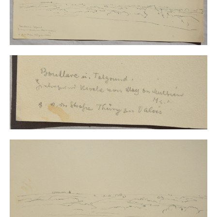
Buchempfehlungen
Richild Holt – Farbe und Linie
Theodor Zeller (1900-1986) Maler und
Visionär
Walter Becker (1893-1984) Malerei und Grafik
Der Maler Richard Sprick (1901-1976)
Suche
Über Uns
Kontakt
Publikationsliste
Über Uns