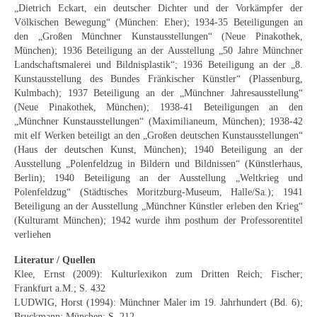
„Dietrich Eckart, ein deutscher Dichter und der Vorkämpfer der
Schwäbische Künstler
Völkischen Bewegung“ (München: Eher); 1934-35 Beteiligungen an
den „Großen Münchner Kunstausstellungen“ (Neue Pinakothek,
Weitere
München); 1936 Beteiligung an der Ausstellung „50 Jahre Münchner
Landschaftsmalerei und Bildnisplastik“; 1936 Beteiligung an der „8.
Expressiver Realismus
Kunstausstellung des Bundes Fränkischer Künstler“ (Plassenburg,
Kulmbach); 1937 Beteiligung an der „Münchner Jahresausstellung“
Motive
(Neue Pinakothek, München); 1938-41 Beteiligungen an den
„Münchner Kunstausstellungen“ (Maximilianeum, München); 1938-42
Abstraktion
mit elf Werken beteiligt an den „Großen deutschen Kunstausstellungen“
(Haus der deutschen Kunst, München); 1940 Beteiligung an der
Industrie & Arbeit
Ausstellung „Polenfeldzug in Bildern und Bildnissen“ (Künstlerhaus,
Berlin); 1940 Beteiligung an der Ausstellung „Weltkrieg und
Mediterrane Landschaft
Polenfeldzug“ (Städtisches Moritzburg-Museum, Halle/Sa.); 1941
Beteiligung an der Ausstellung „Münchner Künstler erleben den Krieg“
Norddeutsche Landschaften
(Kulturamt München); 1942 wurde ihm posthum der Professorentitel
verliehen
Süddeutsche Landschaft
Literatur / Quellen
Selbstbildnisse
Klee, Ernst (2009): Kulturlexikon zum Dritten Reich; Fischer;
Frankfurt a.M.; S. 432
Stillleben
LUDWIG, Horst (1994): Münchner Maler im 19. Jahrhundert (Bd. 6);
Bruckmann; München; S. 212