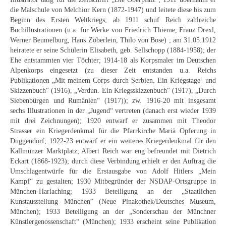
Curt Wittenbecher
die Malschule von Melchior Kern (1872-1947) und leitete diese bis zum
Beginn des Ersten Weltkriegs; ab 1911 schuf Reich zahlreiche
Weitere Künstler nach 1945
Buchillustrationen (u.a. für Werke von Friedrich Thieme, Franz Drexl,
Werner Beumelburg, Hans Zöberlein, Thilo von Bose) ; am 31.05.1912
Unbekannt
heiratete er seine Schülerin Elisabeth, geb. Sellschopp (1884-1958); der
Ehe entstammten vier Töchter; 1914-18 als Korpsmaler im Deutschen
Autographen / Dokumente
Alpenkorps eingesetzt (zu dieser Zeit entstanden u.a. Reichs
Publikationen „Mit meinem Corps durch Serbien. Ein Kriegstage- und
Herkunft & Wirkungsstätte
Skizzenbuch“ (1916), „Verdun. Ein Kriegsskizzenbuch“ (1917), „Durch
Siebenbürgen und Rumänien“ (1917)); zw. 1916-20 mit insgesamt
Berliner Künstler
sechs Illustrationen in der „Jugend“ vertreten (danach erst wieder 1939
mit drei Zeichnungen); 1920 entwarf er zusammen mit Theodor
Düsseldorfer Künstler
Strasser ein Kriegerdenkmal für die Pfarrkirche Mariä Opferung in
Duggendorf; 1922-23 entwarf er ein weiteres Kriegerdenkmal für den
Fränkische Künstler
Kallmünzer Marktplatz; Albert Reich war eng befreundet mit Dietrich
Eckart (1868-1923); durch diese Verbindung erhielt er den Auftrag die
Hamburger Künstler
Umschlagentwürfe für die Erstausgabe von Adolf Hitlers „Mein
Kampf“ zu gestalten; 1930 Mitbegründer der NSDAP-Ortsgruppe in
Münchner Künstler
München-Harlaching; 1933 Beteiligung an der „Staatlichen
Kunstausstellung München“ (Neue Pinakothek/Deutsches Museum,
Pfälzer Künstler
München); 1933 Beteiligung an der „Sonderschau der Münchner
Künstlergenossenschaft“ (München); 1933 erscheint seine Publikation