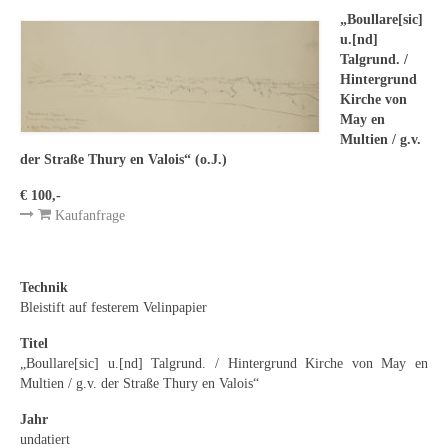
Leonhard Heinrich Hessel
„Boullare[sic]
u.[nd]
George Paice
Talgrund. /
Hintergrund
Johann Georg Strobel
Kirche von
May en
Ludwig Martin Wilberg
Multien / g.v.
der Straße Thury en Valois“ (o.J.)
Weitere Künstler nach 1945
€ 100,-
Kunst 1900-1945
Kaufanfrage
Walter Becker
Technik
Ernst Geitlinger
Bleistift auf festerem Velinpapier
Erich Hartmann
Titel
„Boullare[sic] u.[nd] Talgrund. / Hintergrund Kirche von May en
Wilhelm von Hillern-Flinsch
Multien / g.v. der Straße Thury en Valois“
Karl Otto Hy
Jahr
undatiert