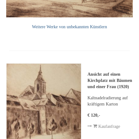
Emma Joos
Paul Segieth
Weitere Werke von unbekannten Künstlern
Richard Sprick
Weitere Künstler 1900-1945
Kunst nach 1945
Helmut Diekmann
Ansicht auf einen
Hermann Dieste
Kirchplatz mit Bäumen
und einer Frau (1920)
August Lange-Brock
Kaltnadelradierung auf
Ludwig (Luis) Neu
kräftigem Karton
€ 120,-
Ferdinand Springer
Kaufanfrage
Arne Siegfried