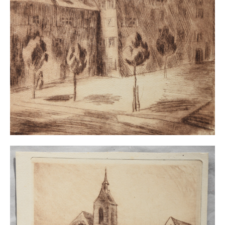
Neues
Tägliche Dosis Kunst
Themenflyer
Themenflyer: Trügerische Idyllen
Themenflyer: Buch und Schrift in der Kunst
Themenflyer: Sehnsucht Süden
Themenflyer: Walter Becker
Themenflyer: Richild Holt
Themenflyer: Ernst Geitlinger
Themenflyer: Michel Wagner
Weitere Themenflyer