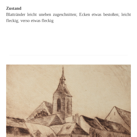
Schwäbische Künstler
Zustand
Blattränder leicht uneben zugeschnitten; Ecken etwas bestoßen; leicht
Weitere
fleckig; verso etwas fleckig
Expressiver Realismus
Motive
Abstraktion
Industrie & Arbeit
Mediterrane Landschaft
Norddeutsche Landschaften
Süddeutsche Landschaft
Selbstbildnisse
Stillleben