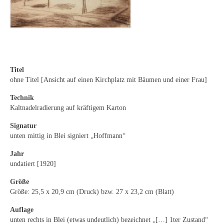
Curt Wittenbecher
Weitere Künstler nach 1945
Unbekannt
Autographen / Dokumente
Titel
ohne Titel [Ansicht auf einen Kirchplatz mit Bäumen und einer Frau]
Herkunft & Wirkungsstätte
Technik
Berliner Künstler
Kaltnadelradierung auf kräftigem Karton
Signatur
Düsseldorfer Künstler
unten mittig in Blei signiert „Hoffmann“
Fränkische Künstler
Jahr
undatiert [1920]
Hamburger Künstler
Größe
Münchner Künstler
Größe: 25,5 x 20,9 cm (Druck) bzw. 27 x 23,2 cm (Blatt)
Pfälzer Künstler
Auflage
unten rechts in Blei (etwas undeutlich) bezeichnet „[…] 1ter Zustand“