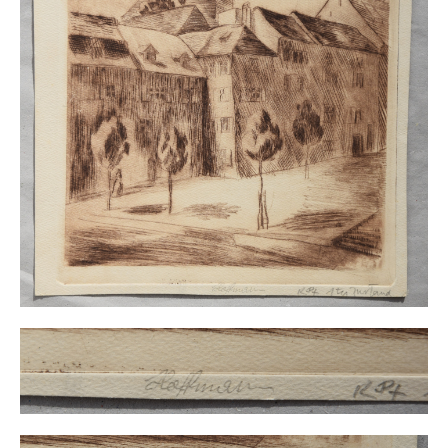
Buchempfehlungen
Richild Holt – Farbe und Linie
Theodor Zeller (1900-1986) Maler und
Visionär
Walter Becker (1893-1984) Malerei und Grafik
Der Maler Richard Sprick (1901-1976)
Suche
Über Uns
Kontakt
Publikationsliste
Über Uns