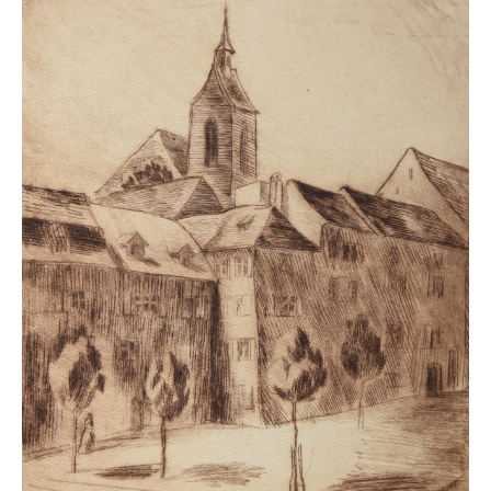
Leonhard Heinrich Hessel
George Paice
Johann Georg Strobel
Ludwig Martin Wilberg
Weitere Künstler nach 1945
Kunst 1900-1945
Walter Becker
Ernst Geitlinger
Erich Hartmann
Wilhelm von Hillern-Flinsch
Karl Otto Hy