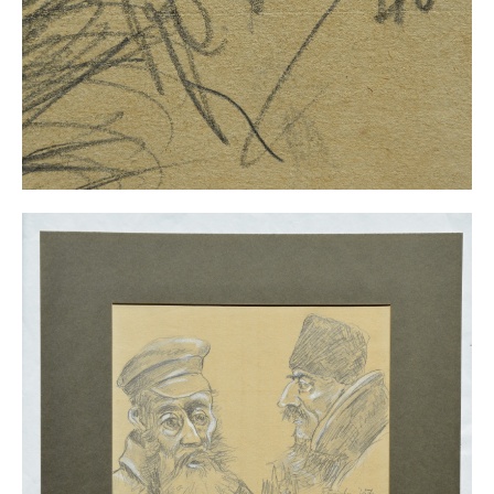
Buchempfehlungen
Richild Holt – Farbe und Linie
Theodor Zeller (1900-1986) Maler und
Visionär
Walter Becker (1893-1984) Malerei und Grafik
Der Maler Richard Sprick (1901-1976)
Suche
Über Uns
Kontakt
Publikationsliste
Über Uns