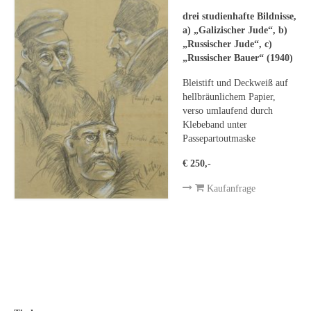
Emma Joos
drei studienhafte Bildnisse,
a) „Galizischer Jude“, b)
Paul Segieth
„Russischer Jude“, c)
„Russischer Bauer“ (1940)
Richard Sprick
Bleistift und Deckweiß auf
Weitere Künstler 1900-1945
hellbräunlichem Papier,
verso umlaufend durch
Kunst nach 1945
Klebeband unter
Passepartoutmaske
Helmut Diekmann
€ 250,-
Hermann Dieste
Kaufanfrage
August Lange-Brock
Ludwig (Luis) Neu
Ferdinand Springer
Arne Siegfried