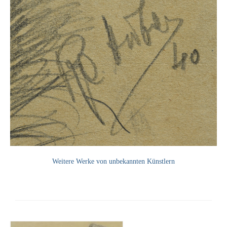
Leonhard Heinrich Hessel
George Paice
Johann Georg Strobel
Ludwig Martin Wilberg
Weitere Künstler nach 1945
Kunst 1900-1945
Walter Becker
Ernst Geitlinger
Weitere Werke von unbekannten Künstlern
Erich Hartmann
Wilhelm von Hillern-Flinsch
Karl Otto Hy