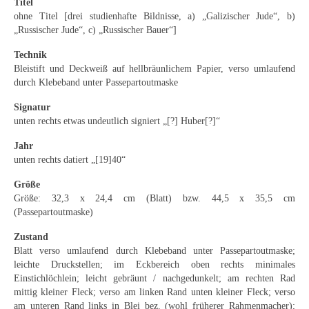
Titel
Curt Wittenbecher
ohne Titel [drei studienhafte Bildnisse, a) „Galizischer Jude“, b)
„Russischer Jude“, c) „Russischer Bauer“]
Weitere Künstler nach 1945
Technik
Unbekannt
Bleistift und Deckweiß auf hellbräunlichem Papier, verso umlaufend
durch Klebeband unter Passepartoutmaske
Autographen / Dokumente
Signatur
Herkunft & Wirkungsstätte
unten rechts etwas undeutlich signiert „[?] Huber[?]“
Jahr
Berliner Künstler
unten rechts datiert „[19]40“
Düsseldorfer Künstler
Größe
Größe: 32,3 x 24,4 cm (Blatt) bzw. 44,5 x 35,5 cm
Fränkische Künstler
(Passepartoutmaske)
Hamburger Künstler
Zustand
Blatt verso umlaufend durch Klebeband unter Passepartoutmaske;
Münchner Künstler
leichte Druckstellen; im Eckbereich oben rechts minimales
Einstichlöchlein; leicht gebräunt / nachgedunkelt; am rechten Rad
Pfälzer Künstler
mittig kleiner Fleck; verso am linken Rand unten kleiner Fleck; verso
am unteren Rand links in Blei bez. (wohl früherer Rahmenmacher);