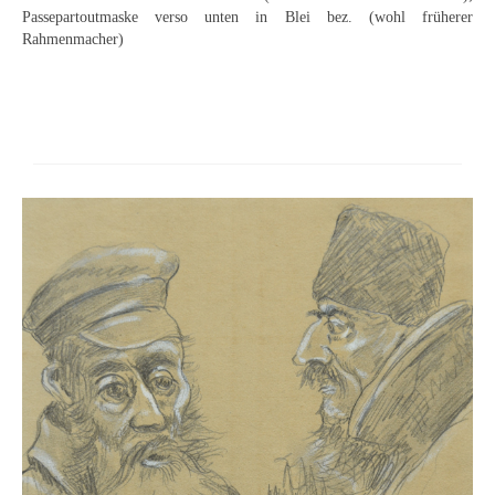
Schwäbische Künstler
Passepartoutmaske verso unten in Blei bez. (wohl früherer
Rahmenmacher)
Weitere
Expressiver Realismus
Motive
Abstraktion
Industrie & Arbeit
Mediterrane Landschaft
Norddeutsche Landschaften
Süddeutsche Landschaft
Selbstbildnisse
Stillleben