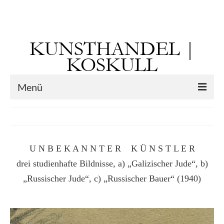
Suchen
nach:
KUNSTHANDEL |
KOSKULL
Menü
Startseite
Künstler
U N B E K A N N T E R K Ü N S T L E R
Kunst vor 1900
drei studienhafte Bildnisse, a) „Galizischer Jude“, b)
Georg Otto Forster (01.08.1791 Sausenheim
„Russischer Jude“, c) „Russischer Bauer“ (1940)
– 02.06.1851 ebd.)
Max Gaisser