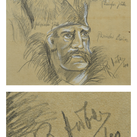
Neues
Tägliche Dosis Kunst
Themenflyer
Themenflyer: Trügerische Idyllen
Themenflyer: Buch und Schrift in der Kunst
Themenflyer: Sehnsucht Süden
Themenflyer: Walter Becker
Themenflyer: Richild Holt
Themenflyer: Ernst Geitlinger
Themenflyer: Michel Wagner
Weitere Themenflyer