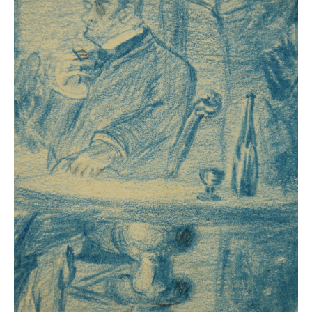
Neues
Tägliche Dosis Kunst
Themenflyer
Themenflyer: Trügerische Idyllen
Themenflyer: Buch und Schrift in der Kunst
Themenflyer: Sehnsucht Süden
Themenflyer: Walter Becker
Themenflyer: Richild Holt
Themenflyer: Ernst Geitlinger
Themenflyer: Michel Wagner
Weitere Themenflyer