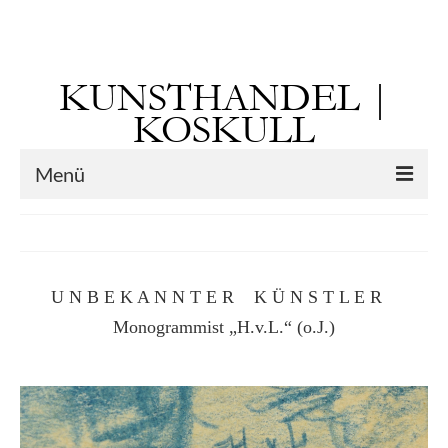
Suchen
nach:
KUNSTHANDEL |
KOSKULL
Menü
Startseite
Künstler
U N B E K A N N T E R K Ü N S T L E R
Kunst vor 1900
Monogrammist „H.v.L.“ (o.J.)
Georg Otto Forster (01.08.1791 Sausenheim
– 02.06.1851 ebd.)
Max Gaisser