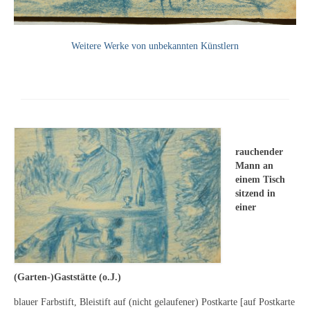
Leonhard Heinrich Hessel
George Paice
Weitere Werke von unbekannten Künstlern
Johann Georg Strobel
Ludwig Martin Wilberg
Weitere Künstler nach 1945
Kunst 1900-1945
rauchender
Mann an
Walter Becker
einem Tisch
sitzend in
Ernst Geitlinger
einer
Erich Hartmann
Wilhelm von Hillern-Flinsch
(Garten-)Gaststätte (o.J.)
Karl Otto Hy
blauer Farbstift, Bleistift auf (nicht gelaufener) Postkarte [auf Postkarte