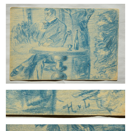
Schwäbische Künstler
Weitere
Expressiver Realismus
Motive
Abstraktion
Industrie & Arbeit
Mediterrane Landschaft
Norddeutsche Landschaften
Süddeutsche Landschaft
Selbstbildnisse
Stillleben