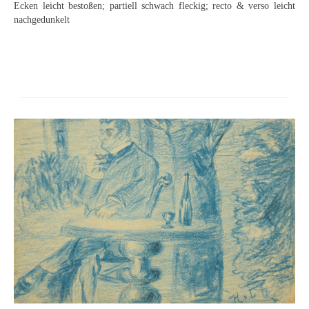
Ecken leicht bestoßen; partiell schwach fleckig; recto & verso leicht
Curt Wittenbecher
nachgedunkelt
Weitere Künstler nach 1945
Unbekannt
Autographen / Dokumente
Herkunft & Wirkungsstätte
Berliner Künstler
Düsseldorfer Künstler
Fränkische Künstler
Hamburger Künstler
Münchner Künstler
Pfälzer Künstler