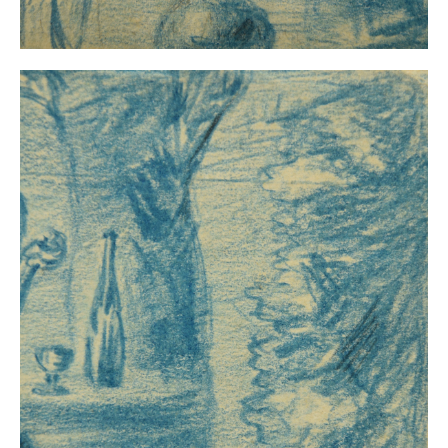
Buchempfehlungen
Richild Holt – Farbe und Linie
Theodor Zeller (1900-1986) Maler und
Visionär
Walter Becker (1893-1984) Malerei und Grafik
Der Maler Richard Sprick (1901-1976)
Suche
Über Uns
Kontakt
Publikationsliste
Über Uns