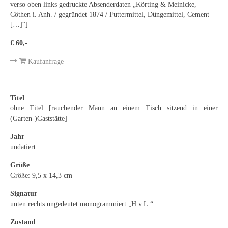
Emma Joos
verso oben links gedruckte Absenderdaten „Körting & Meinicke,
Cöthen i. Anh. / gegründet 1874 / Futtermittel, Düngemittel, Cement
Paul Segieth
[…]“]
€ 60,-
Richard Sprick
Kaufanfrage
Weitere Künstler 1900-1945
Kunst nach 1945
Titel
Helmut Diekmann
ohne Titel [rauchender Mann an einem Tisch sitzend in einer
(Garten-)Gaststätte]
Hermann Dieste
Jahr
undatiert
August Lange-Brock
Größe
Ludwig (Luis) Neu
Größe: 9,5 x 14,3 cm
Ferdinand Springer
Signatur
unten rechts ungedeutet monogrammiert „H.v.L.“
Arne Siegfried
Zustand