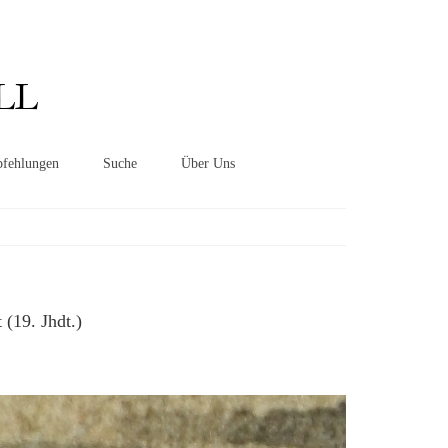
Suchen
nach:
LL
fehlungen
Suche
Über Uns
 “
(19. Jhdt.)