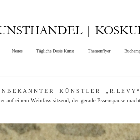
UNSTHANDEL | KOSKU
Neues
Tägliche Dosis Kunst
Themenflyer
Buchemp
 N B E K A N N T E R K Ü N S T L E R „ R. L E V Y
ter auf einem Weinfass sitzend, der gerade Essenspause macht 