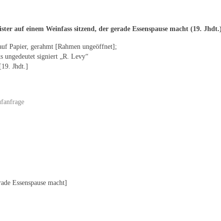
ster auf einem Weinfass sitzend, der gerade Essenspause macht (19. Jhdt.
auf Papier, gerahmt [Rahmen ungeöffnet];
ks ungedeutet signiert „R. Levy“
[19. Jhdt.]
fanfrage
erade Essenspause macht]