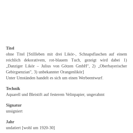
Curt Wittenbecher
Weitere Künstler nach 1945
Unbekannt
Autographen / Dokumente
Titel
Herkunft & Wirkungsstätte
ohne Titel [Stillleben mit drei Likör-, Schnapsflaschen auf einem
reichlich dekorativem, rot-blauem Tuch, gezeigt wird dabei 1)
Berliner Künstler
„Danziger Likör – Julius von Götzen GmbH“, 2) „Oberbayerischer
Gebirgsenzian“, 3) unbekannter Orangenlikör]
Düsseldorfer Künstler
Unter Umständen handelt es sich um einen Werbeentwurf.
Fränkische Künstler
Technik
Aquarell und Bleistift auf festerem Velinpapier, ungerahmt
Hamburger Künstler
Signatur
unsigniert
Münchner Künstler
Jahr
Pfälzer Künstler
undatiert [wohl um 1920-30]