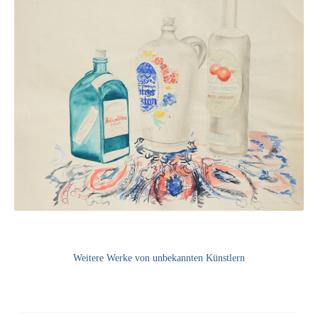
Leonhard Heinrich Hessel
George Paice
Johann Georg Strobel
Ludwig Martin Wilberg
Weitere Künstler nach 1945
Kunst 1900-1945
Walter Becker
Ernst Geitlinger
Erich Hartmann
Weitere Werke von unbekannten Künstlern
Wilhelm von Hillern-Flinsch
Karl Otto Hy