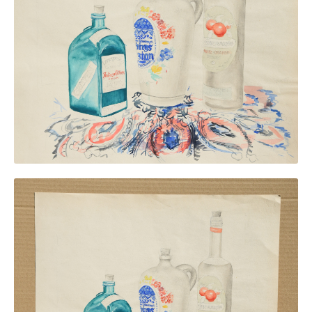
Neues
Tägliche Dosis Kunst
Themenflyer
Themenflyer: Trügerische Idyllen
Themenflyer: Buch und Schrift in der Kunst
Themenflyer: Sehnsucht Süden
Themenflyer: Walter Becker
Themenflyer: Richild Holt
Themenflyer: Ernst Geitlinger
Themenflyer: Michel Wagner
Weitere Themenflyer