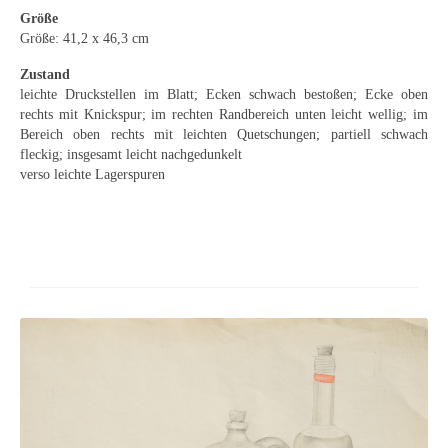
Schwäbische Künstler
Größe
Größe: 41,2 x 46,3 cm
Weitere
Zustand
leichte Druckstellen im Blatt; Ecken schwach bestoßen; Ecke oben
Expressiver Realismus
rechts mit Knickspur; im rechten Randbereich unten leicht wellig; im
Bereich oben rechts mit leichten Quetschungen; partiell schwach
Motive
fleckig; insgesamt leicht nachgedunkelt
verso leichte Lagerspuren
Abstraktion
Industrie & Arbeit
Mediterrane Landschaft
Norddeutsche Landschaften
Süddeutsche Landschaft
Selbstbildnisse
Stillleben