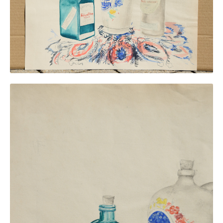
Buchempfehlungen
Richild Holt – Farbe und Linie
Theodor Zeller (1900-1986) Maler und
Visionär
Walter Becker (1893-1984) Malerei und Grafik
Der Maler Richard Sprick (1901-1976)
Suche
Über Uns
Kontakt
Publikationsliste
Über Uns