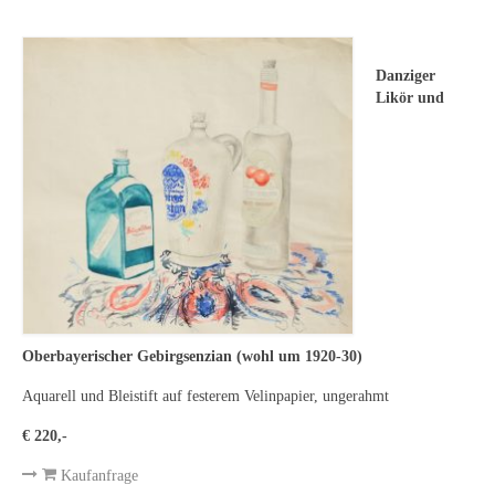
Emma Joos
Paul Segieth
Danziger
Richard Sprick
Likör und
Weitere Künstler 1900-1945
Kunst nach 1945
Helmut Diekmann
Hermann Dieste
August Lange-Brock
Oberbayerischer Gebirgsenzian (wohl um 1920-30)
Ludwig (Luis) Neu
Aquarell und Bleistift auf festerem Velinpapier, ungerahmt
Ferdinand Springer
€ 220,-
Arne Siegfried
Kaufanfrage