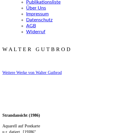
Publikationsliste
Über Uns
Impressum
Datenschutz
AGB
Widerruf
W A L T E R G U T B R O D
Weitere Werke von Walter Gutbrod
Strandansicht (1986)
Aquarell auf Postkarte
u.r. datiert „[19]86“