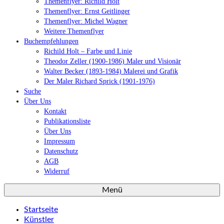
Themenflyer: Richild Holt
Themenflyer: Ernst Geitlinger
Themenflyer: Michel Wagner
Weitere Themenflyer
Buchempfehlungen
Richild Holt – Farbe und Linie
Theodor Zeller (1900-1986) Maler und Visionär
Walter Becker (1893-1984) Malerei und Grafik
Der Maler Richard Sprick (1901-1976)
Suche
Über Uns
Kontakt
Publikationsliste
Über Uns
Impressum
Datenschutz
AGB
Widerruf
Menü
Startseite
Künstler