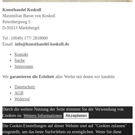
Kunsthandel Koskull
Maximilian Baron von Koskull
Petersbergweg 5
D-91613 Marktbergel
Tel.: (0049) 177/ 2818060
Email:
info@kunsthandel-koskull.de
Kontakt
Suche
Impressum
Wir
garantieren die Echtheit
aller Werke mit denen wir handeln.
Datenschutz
AGB
Widerruf
Durch die weitere Nutzung der Seite stimmen Sie der Verwendung von
Cookies zu.
Weitere Informationen
Akzeptieren
Die Cookie-Einstellungen auf dieser Website sind auf "Cookies zulassen"
eingestellt, um das beste Surferlebnis zu ermöglichen. Wenn Sie diese