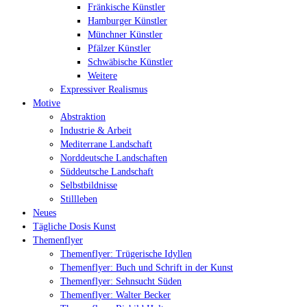
Fränkische Künstler
Hamburger Künstler
Münchner Künstler
Pfälzer Künstler
Schwäbische Künstler
Weitere
Expressiver Realismus
Motive
Abstraktion
Industrie & Arbeit
Mediterrane Landschaft
Norddeutsche Landschaften
Süddeutsche Landschaft
Selbstbildnisse
Stillleben
Neues
Tägliche Dosis Kunst
Themenflyer
Themenflyer: Trügerische Idyllen
Themenflyer: Buch und Schrift in der Kunst
Themenflyer: Sehnsucht Süden
Themenflyer: Walter Becker