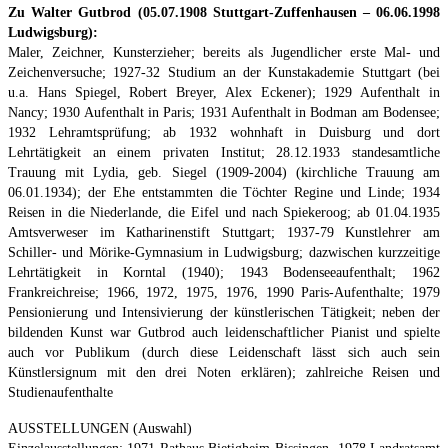
Zu Walter Gutbrod (05.07.1908 Stuttgart-Zuffenhausen – 06.06.1998
Ludwigsburg):
Maler, Zeichner, Kunsterzieher; bereits als Jugendlicher erste Mal- und
Zeichenversuche; 1927-32 Studium an der Kunstakademie Stuttgart (bei
u.a. Hans Spiegel, Robert Breyer, Alex Eckener); 1929 Aufenthalt in
Nancy; 1930 Aufenthalt in Paris; 1931 Aufenthalt in Bodman am Bodensee;
1932 Lehramtsprüfung; ab 1932 wohnhaft in Duisburg und dort
Lehrtätigkeit an einem privaten Institut; 28.12.1933 standesamtliche
Trauung mit Lydia, geb. Siegel (1909-2004) (kirchliche Trauung am
06.01.1934); der Ehe entstammten die Töchter Regine und Linde; 1934
Reisen in die Niederlande, die Eifel und nach Spiekeroog; ab 01.04.1935
Amtsverweser im Katharinenstift Stuttgart; 1937-79 Kunstlehrer am
Schiller- und Mörike-Gymnasium in Ludwigsburg; dazwischen kurzzeitige
Lehrtätigkeit in Korntal (1940); 1943 Bodenseeaufenthalt; 1962
Frankreichreise; 1966, 1972, 1975, 1976, 1990 Paris-Aufenthalte; 1979
Pensionierung und Intensivierung der künstlerischen Tätigkeit; neben der
bildenden Kunst war Gutbrod auch leidenschaftlicher Pianist und spielte
auch vor Publikum (durch diese Leidenschaft lässt sich auch sein
Künstlersignum mit den drei Noten erklären); zahlreiche Reisen und
Studienaufenthalte
AUSSTELLUNGEN (Auswahl)