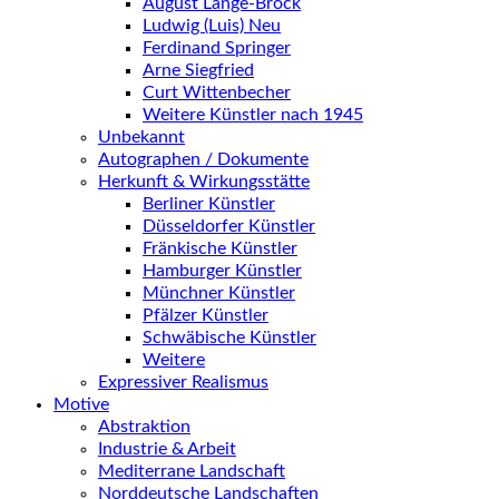
August Lange-Brock
Ludwig (Luis) Neu
Ferdinand Springer
Arne Siegfried
Curt Wittenbecher
Weitere Künstler nach 1945
Unbekannt
Autographen / Dokumente
Herkunft & Wirkungsstätte
Berliner Künstler
Düsseldorfer Künstler
Fränkische Künstler
Hamburger Künstler
Münchner Künstler
Pfälzer Künstler
Schwäbische Künstler
Weitere
Expressiver Realismus
Motive
Abstraktion
Industrie & Arbeit
Mediterrane Landschaft
Norddeutsche Landschaften