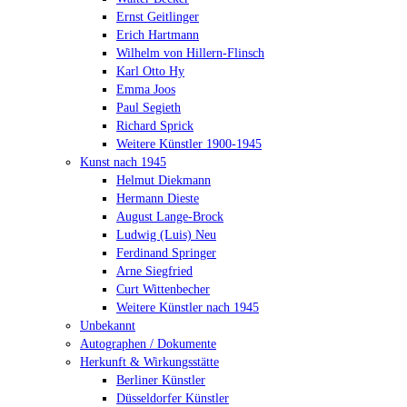
Ernst Geitlinger
Erich Hartmann
Wilhelm von Hillern-Flinsch
Karl Otto Hy
Emma Joos
Paul Segieth
Richard Sprick
Weitere Künstler 1900-1945
Kunst nach 1945
Helmut Diekmann
Hermann Dieste
August Lange-Brock
Ludwig (Luis) Neu
Ferdinand Springer
Arne Siegfried
Curt Wittenbecher
Weitere Künstler nach 1945
Unbekannt
Autographen / Dokumente
Herkunft & Wirkungsstätte
Berliner Künstler
Düsseldorfer Künstler