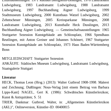
Einzelausstellungen: 1971 Rathaus Bietigheim-Bissingen, 1978 Landratsamt
Ludwigsburg, 1983 Landratsamt Ludwigsburg, 1988 Landratsamt
Ludwigsburg, 1997 Buchhandlung Aigner Ludwigsburg, 1999
Stadtmuseum Ludwigsburg, 2000 Kunsthaus Watzel Ludwigsburg, 2002
Zehntscheuer Münsingen, 2005 Kreissparkasse Münsingen, 2008
Landratsamt Ludwigsburg, 2013 Kunsthalle Heck Dusslingen, 2013
Buchhandlung Aigner Ludwigsburg; — Gemeinschaftsausstellungen: 1965
Stuttgarter Sezession Kunstgebäude am Schlossplatz, 1966 Spendhaus
Reutlingen, mit Anton Greiner und Johannes Schönert, 1967 Stuttgarter
Sezession Kunstgebäude am Schlossplatz, 1973 Haus Baden-Württemberg
Bonn
MITGLIEDSCHAFT: Stuttgarter Sezession
ANKÄUFE: Städtisches Museum Ludwigsburg, Landratsamt Ludwigsburg,
Staatsgalerie Stuttgart
Literatur
HECK, Thomas Leon (Hrsg.) (2013): Walter Gutbrod 1908-1998. Malerei
und Zeichnung; Dußlingen: Nous-Verlag [mit einem Beitrag von Barbara
Lipps-Kant] NAGEL, Gert K. (1986): Schwäbisches Künstlerlexikon;
Kunst & Antiquitäten; S. 51
TRIER, Dankmar: Gutbrod, Walter, in: „Allgemeines Künstlerlexikon
(AKL)“, Onlineversion, Künstler-ID: 00400815