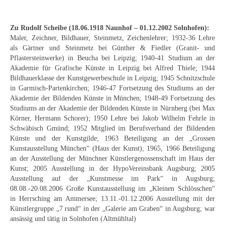
Curt Wittenbecher
Weitere Künstler nach 1945
Zu Rudolf Scheibe (18.06.1918 Naunhof – 01.12.2002 Solnhofen):
Maler, Zeichner, Bildhauer, Steinmetz, Zeichenlehrer; 1932-36 Lehre
Unbekannt
als Gärtner und Steinmetz bei Günther & Fiedler (Granit- und
Pflastersteinwerke) in Beucha bei Leipzig; 1940-41 Studium an der
Autographen / Dokumente
Akademie für Grafische Künste in Leipzig bei Alfred Thiele; 1944
Bildhauerklasse der Kunstgewerbeschule in Leipzig; 1945 Schnitzschule
Herkunft & Wirkungsstätte
in Garmisch-Partenkirchen; 1946-47 Fortsetzung des Studiums an der
Akademie der Bildenden Künste in München; 1948-49 Fortsetzung des
Berliner Künstler
Studiums an der Akademie der Bildenden Künste in Nürnberg (bei Max
Körner, Hermann Schorer); 1950 Lehre bei Jakob Wilhelm Fehrle in
Düsseldorfer Künstler
Schwäbisch Gmünd; 1952 Mitglied im Berufsverband der Bildenden
Künste und der Kunstgilde; 1963 Beteiligung an der „Grossen
Kunstausstellung München“ (Haus der Kunst); 1965, 1966 Beteiligung
Fränkische Künstler
an der Ausstellung der Münchner Künstlergenossenschaft im Haus der
Kunst; 2005 Ausstellung in der HypoVereinsbank Augsburg; 2005
Hamburger Künstler
Ausstellung auf der „Kunstmesse im Park“ in Augsburg;
08.08.-20.08.2006 Große Kunstausstellung im „Kleinen Schlösschen“
Münchner Künstler
in Herrsching am Ammersee; 13.11.-01.12.2006 Ausstellung mit der
Künstlergruppe „7 rund“ in der „Galerie am Graben“ in Augsburg; war
Pfälzer Künstler
ansässig und tätig in Solnhofen (Altmühltal)