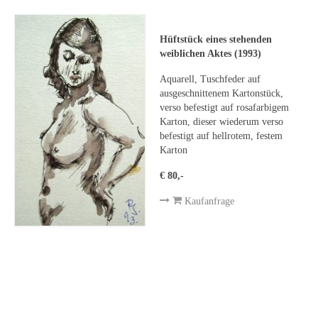
Leonhard Heinrich Hessel
George Paice
Hüftstück eines stehenden
weiblichen Aktes (1993)
Johann Georg Strobel
Aquarell, Tuschfeder auf
Ludwig Martin Wilberg
ausgeschnittenem Kartonstück,
verso befestigt auf rosafarbigem
Weitere Künstler nach 1945
Karton, dieser wiederum verso
befestigt auf hellrotem, festem
Kunst 1900-1945
Karton
€ 80,-
Walter Becker
Kaufanfrage
Ernst Geitlinger
Erich Hartmann
Wilhelm von Hillern-Flinsch
Karl Otto Hy