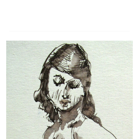
Schwäbische Künstler
Weitere
Expressiver Realismus
Motive
Abstraktion
Industrie & Arbeit
Mediterrane Landschaft
Norddeutsche Landschaften
Süddeutsche Landschaft
Selbstbildnisse
Stillleben