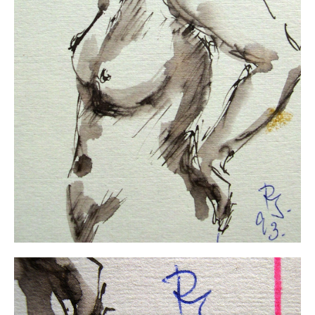
Neues
Tägliche Dosis Kunst
Themenflyer
Themenflyer: Trügerische Idyllen
Themenflyer: Buch und Schrift in der Kunst
Themenflyer: Sehnsucht Süden
Themenflyer: Walter Becker
Themenflyer: Richild Holt
Themenflyer: Ernst Geitlinger
Themenflyer: Michel Wagner
Weitere Themenflyer