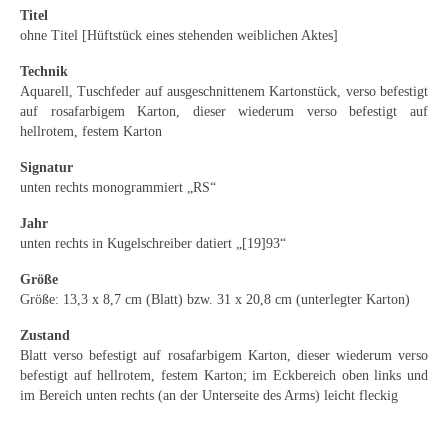
Emma Joos
Titel
ohne Titel [Hüftstück eines stehenden weiblichen Aktes]
Paul Segieth
Technik
Richard Sprick
Aquarell, Tuschfeder auf ausgeschnittenem Kartonstück, verso befestigt
auf rosafarbigem Karton, dieser wiederum verso befestigt auf
Weitere Künstler 1900-1945
hellrotem, festem Karton
Signatur
Kunst nach 1945
unten rechts monogrammiert „RS“
Helmut Diekmann
Jahr
unten rechts in Kugelschreiber datiert „[19]93“
Hermann Dieste
Größe
August Lange-Brock
Größe: 13,3 x 8,7 cm (Blatt) bzw. 31 x 20,8 cm (unterlegter Karton)
Ludwig (Luis) Neu
Zustand
Blatt verso befestigt auf rosafarbigem Karton, dieser wiederum verso
Ferdinand Springer
befestigt auf hellrotem, festem Karton; im Eckbereich oben links und
im Bereich unten rechts (an der Unterseite des Arms) leicht fleckig
Arne Siegfried