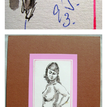
Buchempfehlungen
Richild Holt – Farbe und Linie
Theodor Zeller (1900-1986) Maler und
Visionär
Walter Becker (1893-1984) Malerei und Grafik
Der Maler Richard Sprick (1901-1976)
Suche
Über Uns
Kontakt
Publikationsliste
Über Uns