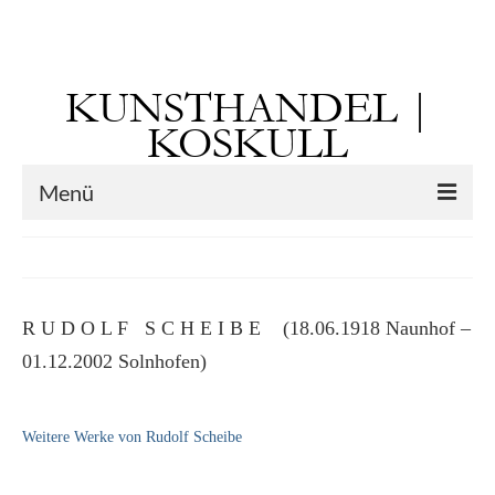
Suchen
nach:
KUNSTHANDEL |
KOSKULL
Menü
Startseite
Künstler
R U D O L F S C H E I B E (18.06.1918 Naunhof –
Kunst vor 1900
01.12.2002 Solnhofen)
Georg Otto Forster (01.08.1791 Sausenheim
– 02.06.1851 ebd.)
Weitere Werke von Rudolf Scheibe
Max Gaisser