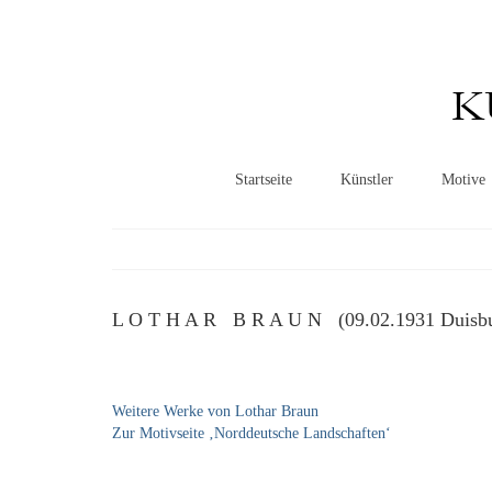
K
Startseite
Künstler
Motive
L O T H A R B R A U N (09.02.1931 Duisbur
Weitere Werke von Lothar Braun
Zur Motivseite ‚Norddeutsche Landschaften‘