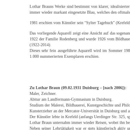
Lothar Brauns Werke sind bestimmt von klarer, idealisierte
immer wieder markant eingesetzte Blau, welches den oftmals
1981 erschien vom Künstler sein “Sylter Tagebuch” (Krefel
Das vorliegende Aquarell zeigt eine Ansicht auf das sogen
1922 der Familie Rodenberg und wurde 1926 vom Bildhauer
(1922-2014).
Dieses sehr fein ausgeführte Aquarell wird im Sommer 1981
1.000 nummerierten Exemplaren erschien.
Zu Lothar Braun (09.02.1931 Duisburg – [nach 2006]):
Maler, Zeichner.
Abitur am Landfermann-Gymnasium in Duisburg.
Studium der Malerei, Bildhauerei, Kunstgeschichte und Phil
Kunsterzieher an der Mercator-Universität in Duisburg und
Der Künstler lebte in Krefeld (anfangs Uerdinger Str. 325, sp
Lothar Braun unternahm immer wieder Reisen, wobei ihn bes
Neben seiner Lehrtätigkeit war er stets künstlerisch aktiv