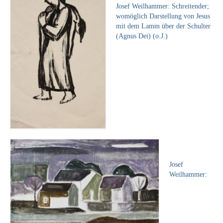
Josef Weilhammer: Schreitender;
Schwäbische Künstler
womöglich Darstellung von Jesus
mit dem Lamm über der Schulter
Weitere
(Agnus Dei) (o.J.)
Expressiver Realismus
Motive
Abstraktion
Industrie & Arbeit
Mediterrane Landschaft
Norddeutsche Landschaften
Josef
Süddeutsche Landschaft
Weilhammer:
Selbstbildnisse
Stillleben