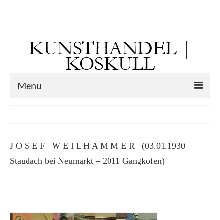
Suchen
nach:
KUNSTHANDEL |
KOSKULL
Menü
Startseite
Künstler
J O S E F W E I L H A M M E R (03.01.1930
Kunst vor 1900
Staudach bei Neumarkt – 2011 Gangkofen)
Georg Otto Forster (01.08.1791 Sausenheim
– 02.06.1851 ebd.)
Max Gaisser