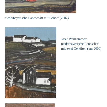
Buchempfehlungen
Richild Holt – Farbe und Linie
niederbayerische Landschaft mit Gehöft (2002)
Theodor Zeller (1900-1986) Maler und
Visionär
Walter Becker (1893-1984) Malerei und Grafik
Josef Weilhammer:
niederbayerische Landschaft
Der Maler Richard Sprick (1901-1976)
mit zwei Gehöften (um 2000)
Suche
Über Uns
Kontakt
Publikationsliste
Über Uns