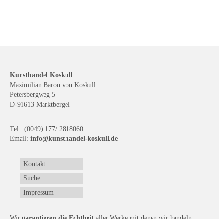
Kunsthandel Koskull
Maximilian Baron von Koskull
Petersbergweg 5
D-91613 Marktbergel
Tel.: (0049) 177/ 2818060
Email:
info@kunsthandel-koskull.de
Kontakt
Suche
Impressum
Wir
garantieren die Echtheit
aller Werke mit denen wir handeln.