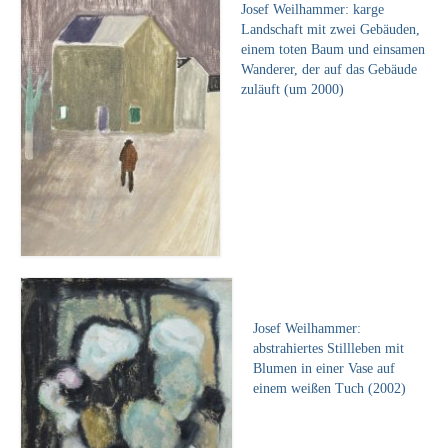
Emma Joos
Josef Weilhammer: karge
Landschaft mit zwei Gebäuden,
Paul Segieth
einem toten Baum und einsamen
Wanderer, der auf das Gebäude
Richard Sprick
zuläuft (um 2000)
Weitere Künstler 1900-1945
Kunst nach 1945
Helmut Diekmann
Hermann Dieste
August Lange-Brock
Josef Weilhammer:
Ludwig (Luis) Neu
abstrahiertes Stillleben mit
Blumen in einer Vase auf
Ferdinand Springer
einem weißen Tuch (2002)
Arne Siegfried