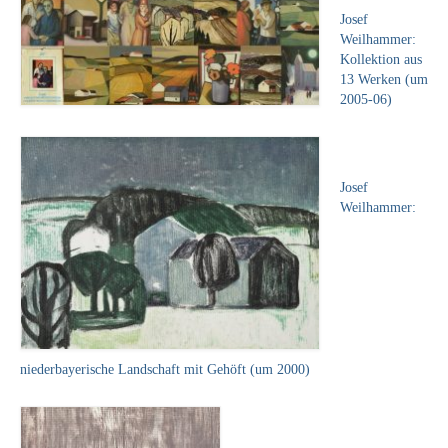
Leonhard Heinrich Hessel
Josef
Weilhammer:
George Paice
Kollektion aus
13 Werken (um
Johann Georg Strobel
2005-06)
Ludwig Martin Wilberg
Weitere Künstler nach 1945
Josef
Weilhammer:
Kunst 1900-1945
Walter Becker
Ernst Geitlinger
Erich Hartmann
niederbayerische Landschaft mit Gehöft (um 2000)
Wilhelm von Hillern-Flinsch
Karl Otto Hy