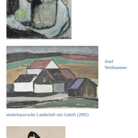
Curt Wittenbecher
Weitere Künstler nach 1945
Unbekannt
Autographen / Dokumente
Herkunft & Wirkungsstätte
Josef
Berliner Künstler
Weilhammer:
Düsseldorfer Künstler
Fränkische Künstler
Hamburger Künstler
niederbayerische Landschaft mit Gehöft (2002)
Münchner Künstler
Pfälzer Künstler