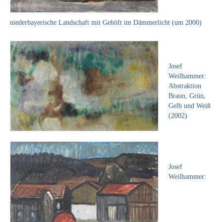
Neues
niederbayerische Landschaft mit Gehöft im Dämmerlicht (um 2000)
Tägliche Dosis Kunst
Themenflyer
Josef
Themenflyer: Trügerische Idyllen
Weilhammer:
Abstraktion
Themenflyer: Buch und Schrift in der Kunst
Braun, Grün,
Gelb und Weiß
Themenflyer: Sehnsucht Süden
(2002)
Themenflyer: Walter Becker
Themenflyer: Richild Holt
Josef
Themenflyer: Ernst Geitlinger
Weilhammer:
Themenflyer: Michel Wagner
Weitere Themenflyer