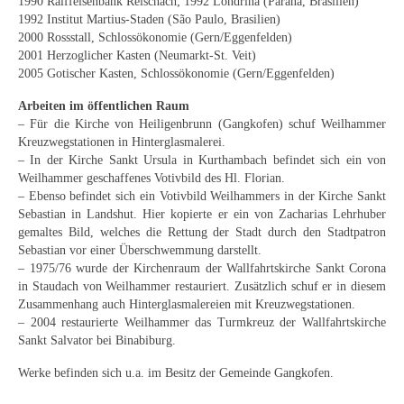
1990 Raiffeisenbank Reischach; 1992 Londrina (Paraná, Brasilien)
1992 Institut Martius-Staden (São Paulo, Brasilien)
2000 Rossstall, Schlossökonomie (Gern/Eggenfelden)
2001 Herzoglicher Kasten (Neumarkt-St. Veit)
2005 Gotischer Kasten, Schlossökonomie (Gern/Eggenfelden)
Arbeiten im öffentlichen Raum
– Für die Kirche von Heiligenbrunn (Gangkofen) schuf Weilhammer
Kreuzwegstationen in Hinterglasmalerei.
– In der Kirche Sankt Ursula in Kurthambach befindet sich ein von
Weilhammer geschaffenes Votivbild des Hl. Florian.
– Ebenso befindet sich ein Votivbild Weilhammers in der Kirche Sankt
Sebastian in Landshut. Hier kopierte er ein von Zacharias Lehrhuber
gemaltes Bild, welches die Rettung der Stadt durch den Stadtpatron
Sebastian vor einer Überschwemmung darstellt.
– 1975/76 wurde der Kirchenraum der Wallfahrtskirche Sankt Corona
in Staudach von Weilhammer restauriert. Zusätzlich schuf er in diesem
Zusammenhang auch Hinterglasmalereien mit Kreuzwegstationen.
– 2004 restaurierte Weilhammer das Turmkreuz der Wallfahrtskirche
Sankt Salvator bei Binabiburg.
Werke befinden sich u.a. im Besitz der Gemeinde Gangkofen.