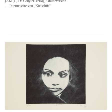
(AKL)“, De Gruyter-Verlag, Onlineversion
Neues
— Internetseite von „Kielschiff“
Tägliche Dosis Kunst
Themenflyer
Themenflyer: Trügerische Idyllen
Themenflyer: Buch und Schrift in der Kunst
Themenflyer: Sehnsucht Süden
Themenflyer: Walter Becker
Themenflyer: Richild Holt
Themenflyer: Ernst Geitlinger
Themenflyer: Michel Wagner
Weitere Themenflyer