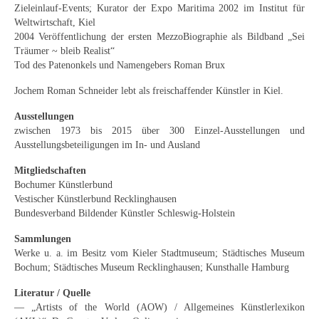
Zieleinlauf-Events; Kurator der Expo Maritima 2002 im Institut für
Schwäbische Künstler
Weltwirtschaft, Kiel
2004 Veröffentlichung der ersten MezzoBiographie als Bildband „Sei
Weitere
Träumer ~ bleib Realist“
Tod des Patenonkels und Namengebers Roman Brux
Expressiver Realismus
Jochem Roman Schneider lebt als freischaffender Künstler in Kiel.
Motive
Ausstellungen
Abstraktion
zwischen 1973 bis 2015 über 300 Einzel-Ausstellungen und
Ausstellungsbeteiligungen im In- und Ausland
Industrie & Arbeit
Mitgliedschaften
Mediterrane Landschaft
Bochumer Künstlerbund
Vestischer Künstlerbund Recklinghausen
Norddeutsche Landschaften
Bundesverband Bildender Künstler Schleswig-Holstein
Sammlungen
Süddeutsche Landschaft
Werke u. a. im Besitz vom Kieler Stadtmuseum; Städtisches Museum
Bochum; Städtisches Museum Recklinghausen; Kunsthalle Hamburg
Selbstbildnisse
Literatur / Quelle
Stillleben
— „Artists of the World (AOW) / Allgemeines Künstlerlexikon