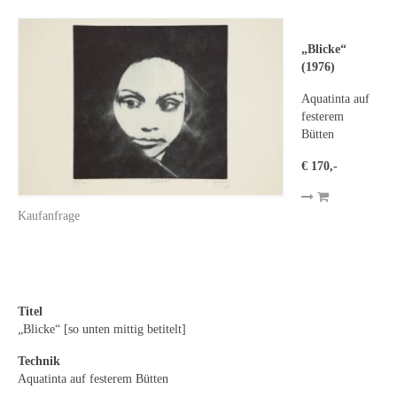
Leonhard Heinrich Hessel
George Paice
„Blicke“
(1976)
Johann Georg Strobel
Aquatinta auf
Ludwig Martin Wilberg
festerem
Bütten
Weitere Künstler nach 1945
€ 170,-
Kunst 1900-1945
Kaufanfrage
Walter Becker
Ernst Geitlinger
Erich Hartmann
Titel
„Blicke“ [so unten mittig betitelt]
Wilhelm von Hillern-Flinsch
Technik
Karl Otto Hy
Aquatinta auf festerem Bütten