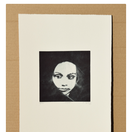
Buchempfehlungen
Richild Holt – Farbe und Linie
Theodor Zeller (1900-1986) Maler und
Visionär
Walter Becker (1893-1984) Malerei und Grafik
Der Maler Richard Sprick (1901-1976)
Suche
Über Uns
Kontakt
Publikationsliste
Über Uns