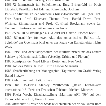
Curt Wittenbecher
1969-72 Internatszeit im Schloßinternat Burg Eringerfeld im Kreis
Lippstadt; Praktikum bei Edmund Kieselbach, Bochum
Weitere Künstler nach 1945
1972-77 Studium an der Muthesius Kunst-Hochschule Kiel (bei Prof.
Fritz Bauer, Prof. Ekkehard Thieme, Prof. Harald Duwe, Prof.
Unbekannt
Winfried Zimmermann und Prof. Gottfried Brockmann sowie Jan
Koblasa); Staatsexamen mit summa cum laude
Autographen / Dokumente
1978-85 ca. 70 Ausstellungen als Galerist der Galerie „Fischer Kiel“
1980 Bühnenbilder für zwei Akte des romantischen Balletts „La
Herkunft & Wirkungsstätte
Sylphide“ am Opernhaus Kiel unter der Regie von Ballettmeister Heinz
Weitz
Berliner Künstler
1982 Reise- und Arbeitsstipendium des Kultusministeriums des Landes
Schleswig-Holstein nach Italien (Venedig, Urbino und Florenz)
Düsseldorfer Künstler
1983 Kunstpreis der Mead Library Boston und New York.
1984 Tod des Vaters Dr. med. Fritz Theodor Schneider
Fränkische Künstler
1985 Veröffentlichung der Monographie „Tagträume“ im Grafik-Verlag
Bernd Slutzky
Hamburger Künstler
1986 Geburt von Sohn Fritz Silvan
1994 für US-Firma Starkey Wettbewerb „Beste Telefonkarte
Münchner Künstler
international“; 3. Preis der Deutschen Telekom, Medien, München
1999 Kieler Woche Einzelausstellung „Maritime ART ‘99“ auf dem
Pfälzer Künstler
Expo-Tribünenschiff, Kiel-Schilksee
2002 offizieller Künstler der Stadt Kiel anläßlich des Volvo Ocean Race