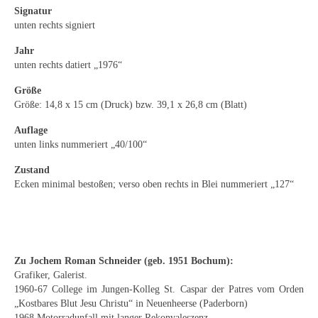
Emma Joos
Signatur
unten rechts signiert
Paul Segieth
Jahr
Richard Sprick
unten rechts datiert „1976“
Größe
Weitere Künstler 1900-1945
Größe: 14,8 x 15 cm (Druck) bzw. 39,1 x 26,8 cm (Blatt)
Kunst nach 1945
Auflage
unten links nummeriert „40/100“
Helmut Diekmann
Zustand
Hermann Dieste
Ecken minimal bestoßen; verso oben rechts in Blei nummeriert „127“
August Lange-Brock
Ludwig (Luis) Neu
Zu Jochem Roman Schneider (geb. 1951 Bochum):
Ferdinand Springer
Grafiker, Galerist.
1960-67 College im Jungen-Kolleg St. Caspar der Patres vom Orden
Arne Siegfried
„Kostbares Blut Jesu Christu“ in Neuenheerse (Paderborn)
1968 Motorradunfall mit langer Rekonvaleszenz