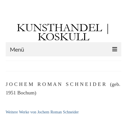
Suchen
nach:
KUNSTHANDEL |
KOSKULL
Menü
Startseite
Künstler
J O C H E M R O M A N S C H N E I D E R (geb.
Kunst vor 1900
1951 Bochum)
Georg Otto Forster (01.08.1791 Sausenheim
– 02.06.1851 ebd.)
Weitere Werke von Jochem Roman Schneider
Max Gaisser