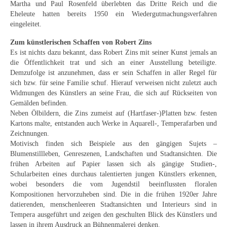
Martha und Paul Rosenfeld überlebten das Dritte Reich und die
Buchempfehlungen
Eheleute hatten bereits 1950 ein Wiedergutmachungsverfahren
eingeleitet.
Richild Holt – Farbe und Linie
Zum künstlerischen Schaffen von Robert Zins
Theodor Zeller (1900-1986) Maler und
Es ist nichts dazu bekannt, dass Robert Zins mit seiner Kunst jemals an
Visionär
die Öffentlichkeit trat und sich an einer Ausstellung beteiligte.
Demzufolge ist anzunehmen, dass er sein Schaffen in aller Regel für
Walter Becker (1893-1984) Malerei und Grafik
sich bzw. für seine Familie schuf. Hierauf verweisen nicht zuletzt auch
Widmungen des Künstlers an seine Frau, die sich auf Rückseiten von
Der Maler Richard Sprick (1901-1976)
Gemälden befinden.
Neben Ölbildern, die Zins zumeist auf (Hartfaser-)Platten bzw. festen
Suche
Kartons malte, entstanden auch Werke in Aquarell-, Temperafarben und
Zeichnungen.
Motivisch finden sich Beispiele aus den gängigen Sujets –
Über Uns
Blumenstillleben, Genreszenen, Landschaften und Stadtansichten. Die
frühen Arbeiten auf Papier lassen sich als gängige Studien-,
Kontakt
Schularbeiten eines durchaus talentierten jungen Künstlers erkennen,
wobei besonders die vom Jugendstil beeinflussten floralen
Publikationsliste
Kompositionen hervorzuheben sind. Die in die frühen 1920er Jahre
datierenden, menschenleeren Stadtansichten und Interieurs sind in
Über Uns
Tempera ausgeführt und zeigen den geschulten Blick des Künstlers und
lassen in ihrem Ausdruck an Bühnenmalerei denken.