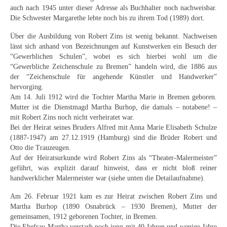
Schwäbische Künstler
auch nach 1945 unter dieser Adresse als Buchhalter noch nachweisbar.
Die Schwester Margarethe lebte noch bis zu ihrem Tod (1989) dort.
Weitere
Über die Ausbildung von Robert Zins ist wenig bekannt. Nachweisen
lässt sich anhand von Bezeichnungen auf Kunstwerken ein Besuch der
Expressiver Realismus
“Gewerblichen Schulen”, wobei es sich hierbei wohl um die
“Gewerbliche Zeichenschule zu Bremen” handeln wird, die 1886 aus
Motive
der “Zeichenschule für angehende Künstler und Handwerker”
hervorging.
Abstraktion
Am 14. Juli 1912 wird die Tochter Martha Marie in Bremen geboren.
Mutter ist die Dienstmagd Martha Burhop, die damals – notabene! –
Industrie & Arbeit
mit Robert Zins noch nicht verheiratet war.
Bei der Heirat seines Bruders Alfred mit Anna Marie Elisabeth Schulze
Mediterrane Landschaft
(1887-1947) am 27.12.1919 (Hamburg) sind die Brüder Robert und
Otto die Trauzeugen.
Norddeutsche Landschaften
Auf der Heiratsurkunde wird Robert Zins als “Theater-Malermeister”
geführt, was explizit darauf hinweist, dass er nicht bloß reiner
Süddeutsche Landschaft
handwerklicher Malermeister war (siehe unten die Detailaufnahme).
Selbstbildnisse
Am 26. Februar 1921 kam es zur Heirat zwischen Robert Zins und
Martha Burhop (1890 Osnabrück – 1930 Bremen), Mutter der
Stillleben
gemeinsamen, 1912 geborenen Tochter, in Bremen.
Die Ehefrau Martha verstarb noch jung mit 40 Jahren und wenige Jahre