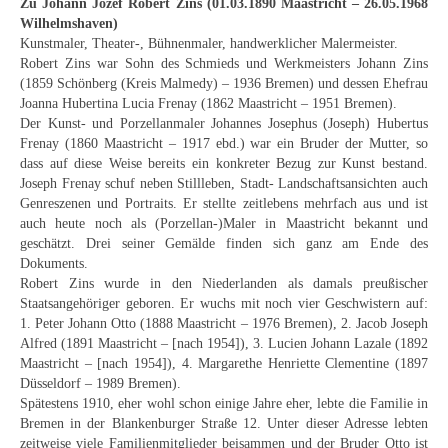
Zu Johann Jozef Robert Zins (01.03.1890 Maastricht – 26.05.1968
Curt Wittenbecher
Wilhelmshaven)
Kunstmaler, Theater-, Bühnenmaler, handwerklicher Malermeister.
Weitere Künstler nach 1945
Robert Zins war Sohn des Schmieds und Werkmeisters Johann Zins
(1859 Schönberg (Kreis Malmedy) – 1936 Bremen) und dessen Ehefrau
Unbekannt
Joanna Hubertina Lucia Frenay (1862 Maastricht – 1951 Bremen).
Der Kunst- und Porzellanmaler Johannes Josephus (Joseph) Hubertus
Autographen / Dokumente
Frenay (1860 Maastricht – 1917 ebd.) war ein Bruder der Mutter, so
dass auf diese Weise bereits ein konkreter Bezug zur Kunst bestand.
Herkunft & Wirkungsstätte
Joseph Frenay schuf neben Stillleben, Stadt- Landschaftsansichten auch
Genreszenen und Portraits. Er stellte zeitlebens mehrfach aus und ist
Berliner Künstler
auch heute noch als (Porzellan-)Maler in Maastricht bekannt und
geschätzt. Drei seiner Gemälde finden sich ganz am Ende des
Düsseldorfer Künstler
Dokuments.
Robert Zins wurde in den Niederlanden als damals preußischer
Fränkische Künstler
Staatsangehöriger geboren. Er wuchs mit noch vier Geschwistern auf:
1. Peter Johann Otto (1888 Maastricht – 1976 Bremen), 2. Jacob Joseph
Hamburger Künstler
Alfred (1891 Maastricht – [nach 1954]), 3. Lucien Johann Lazale (1892
Maastricht – [nach 1954]), 4. Margarethe Henriette Clementine (1897
Münchner Künstler
Düsseldorf – 1989 Bremen).
Spätestens 1910, eher wohl schon einige Jahre eher, lebte die Familie in
Pfälzer Künstler
Bremen in der Blankenburger Straße 12. Unter dieser Adresse lebten
zeitweise viele Familienmitglieder beisammen und der Bruder Otto ist