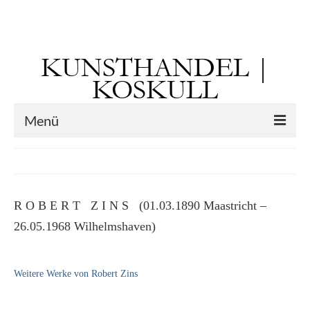
Suchen
nach:
KUNSTHANDEL |
KOSKULL
Menü
Startseite
Künstler
R O B E R T Z I N S (01.03.1890 Maastricht –
Kunst vor 1900
26.05.1968 Wilhelmshaven)
Georg Otto Forster (01.08.1791 Sausenheim
– 02.06.1851 ebd.)
Weitere Werke von Robert Zins
Max Gaisser