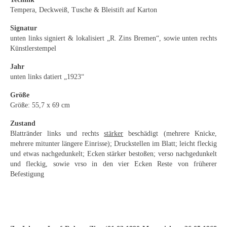
Emma Joos
Tempera, Deckweiß, Tusche & Bleistift auf Karton
Paul Segieth
Signatur
unten links signiert & lokalisiert „R. Zins Bremen“, sowie unten rechts
Richard Sprick
Künstlerstempel
Weitere Künstler 1900-1945
Jahr
unten links datiert „1923“
Kunst nach 1945
Größe
Größe: 55,7 x 69 cm
Helmut Diekmann
Zustand
Hermann Dieste
Blattränder links und rechts
stärker
beschädigt (mehrere Knicke,
mehrere mitunter längere Einrisse); Druckstellen im Blatt; leicht fleckig
August Lange-Brock
und etwas nachgedunkelt; Ecken stärker bestoßen; verso nachgedunkelt
und fleckig, sowie vrso in den vier Ecken Reste von früherer
Ludwig (Luis) Neu
Befestigung
Ferdinand Springer
Arne Siegfried