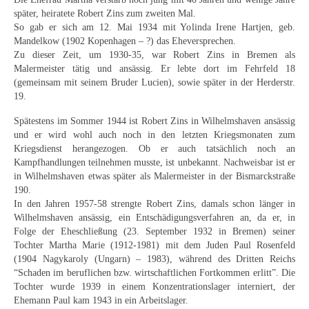
Neues
später, heiratete Robert Zins zum zweiten Mal.
So gab er sich am 12. Mai 1934 mit Yolinda Irene Hartjen, geb.
Tägliche Dosis Kunst
Mandelkow (1902 Kopenhagen – ?) das Eheversprechen.
Zu dieser Zeit, um 1930-35, war Robert Zins in Bremen als
Themenflyer
Malermeister tätig und ansässig. Er lebte dort im Fehrfeld 18
(gemeinsam mit seinem Bruder Lucien), sowie später in der Herderstr.
Themenflyer: Trügerische Idyllen
19.
Spätestens im Sommer 1944 ist Robert Zins in Wilhelmshaven ansässig
Themenflyer: Buch und Schrift in der Kunst
und er wird wohl auch noch in den letzten Kriegsmonaten zum
Kriegsdienst herangezogen. Ob er auch tatsächlich noch an
Themenflyer: Sehnsucht Süden
Kampfhandlungen teilnehmen musste, ist unbekannt. Nachweisbar ist er
in Wilhelmshaven etwas später als Malermeister in der Bismarckstraße
Themenflyer: Walter Becker
190.
In den Jahren 1957-58 strengte Robert Zins, damals schon länger in
Themenflyer: Richild Holt
Wilhelmshaven ansässig, ein Entschädigungsverfahren an, da er, in
Folge der Eheschließung (23. September 1932 in Bremen) seiner
Themenflyer: Ernst Geitlinger
Tochter Martha Marie (1912-1981) mit dem Juden Paul Rosenfeld
(1904 Nagykaroly (Ungarn) – 1983), während des Dritten Reichs
Themenflyer: Michel Wagner
“Schaden im beruflichen bzw. wirtschaftlichen Fortkommen erlitt”. Die
Tochter wurde 1939 in einem Konzentrationslager interniert, der
Weitere Themenflyer
Ehemann Paul kam 1943 in ein Arbeitslager.