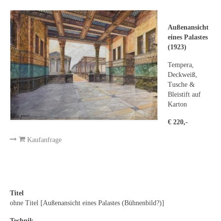
Leonhard Heinrich Hessel
George Paice
Außenansicht
eines Palastes
Johann Georg Strobel
(1923)
Ludwig Martin Wilberg
Tempera,
Deckweiß,
Weitere Künstler nach 1945
Tusche &
Bleistift auf
Kunst 1900-1945
Karton
€ 220,-
Walter Becker
Kaufanfrage
Ernst Geitlinger
Erich Hartmann
Wilhelm von Hillern-Flinsch
Titel
ohne Titel [Außenansicht eines Palastes (Bühnenbild?)]
Karl Otto Hy
Technik