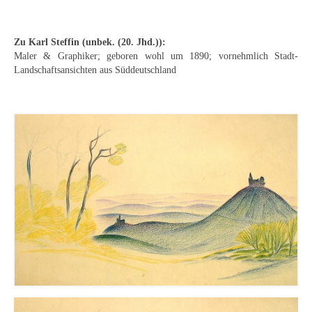
Curt Wittenbecher
Weitere Künstler nach 1945
Zu Karl Steffin (
unbek. (20. Jhd.)
):
Maler & Graphiker; geboren wohl um 1890; vornehmlich Stadt-
Unbekannt
Landschaftsansichten aus Süddeutschland
Autographen / Dokumente
Herkunft & Wirkungsstätte
Berliner Künstler
Düsseldorfer Künstler
Fränkische Künstler
Hamburger Künstler
Münchner Künstler
Pfälzer Künstler