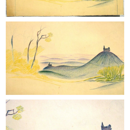
Neues
Tägliche Dosis Kunst
Themenflyer
Themenflyer: Trügerische Idyllen
Themenflyer: Buch und Schrift in der Kunst
Themenflyer: Sehnsucht Süden
Themenflyer: Walter Becker
Themenflyer: Richild Holt
Themenflyer: Ernst Geitlinger
Themenflyer: Michel Wagner
Weitere Themenflyer