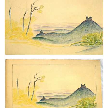
Schwäbische Künstler
Weitere
Expressiver Realismus
Motive
Abstraktion
Industrie & Arbeit
Mediterrane Landschaft
Norddeutsche Landschaften
Süddeutsche Landschaft
Selbstbildnisse
Stillleben