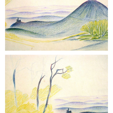
Buchempfehlungen
Richild Holt – Farbe und Linie
Theodor Zeller (1900-1986) Maler und
Visionär
Walter Becker (1893-1984) Malerei und Grafik
Der Maler Richard Sprick (1901-1976)
Suche
Über Uns
Kontakt
Publikationsliste
Über Uns