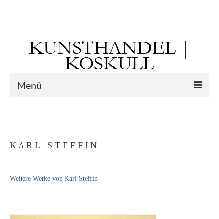
Suchen
nach:
KUNSTHANDEL |
KOSKULL
Menü
Startseite
Künstler
K A R L S T E F F I N
Kunst vor 1900
Georg Otto Forster (01.08.1791 Sausenheim
Weitere Werke von Karl Steffin
– 02.06.1851 ebd.)
Max Gaisser