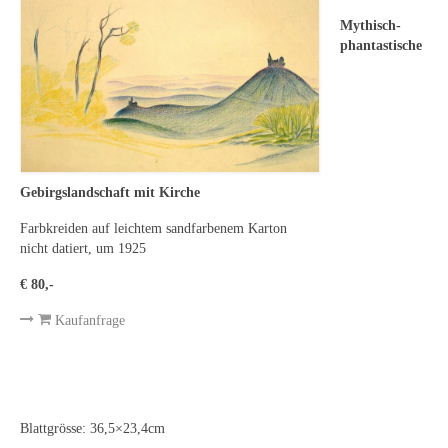
Leonhard Heinrich Hessel
Mythisch-
George Paice
phantastische
Johann Georg Strobel
Ludwig Martin Wilberg
Weitere Künstler nach 1945
Gebirgslandschaft mit Kirche
Kunst 1900-1945
Farbkreiden auf leichtem sandfarbenem Karton
nicht datiert, um 1925
Walter Becker
€ 80,-
Ernst Geitlinger
Kaufanfrage
Erich Hartmann
Wilhelm von Hillern-Flinsch
Karl Otto Hy
Blattgrösse: 36,5×23,4cm