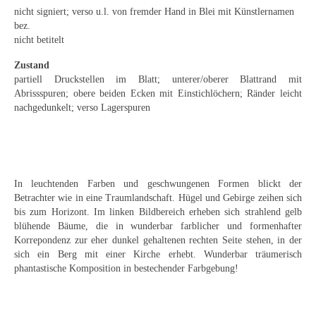
Emma Joos
nicht signiert; verso u.l. von fremder Hand in Blei mit Künstlernamen
bez.
Paul Segieth
nicht betitelt
Richard Sprick
Zustand
partiell Druckstellen im Blatt; unterer/oberer Blattrand mit
Weitere Künstler 1900-1945
Abrissspuren; obere beiden Ecken mit Einstichlöchern; Ränder leicht
nachgedunkelt; verso Lagerspuren
Kunst nach 1945
Helmut Diekmann
Hermann Dieste
In leuchtenden Farben und geschwungenen Formen blickt der
Betrachter wie in eine Traumlandschaft. Hügel und Gebirge zeihen sich
August Lange-Brock
bis zum Horizont. Im linken Bildbereich erheben sich strahlend gelb
blühende Bäume, die in wunderbar farblicher und formenhafter
Ludwig (Luis) Neu
Korrepondenz zur eher dunkel gehaltenen rechten Seite stehen, in der
sich ein Berg mit einer Kirche erhebt. Wunderbar träumerisch
Ferdinand Springer
phantastische Komposition in bestechender Farbgebung!
Arne Siegfried