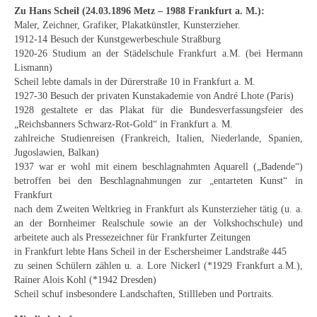
Curt Wittenbecher
Zu Hans Scheil (24.03.1896 Metz – 1988 Frankfurt a. M.):
Maler, Zeichner, Grafiker, Plakatkünstler, Kunsterzieher.
Weitere Künstler nach 1945
1912-14 Besuch der Kunstgewerbeschule Straßburg
1920-26 Studium an der Städelschule Frankfurt a.M. (bei Hermann
Unbekannt
Lismann)
Scheil lebte damals in der Dürerstraße 10 in Frankfurt a. M.
Autographen / Dokumente
1927-30 Besuch der privaten Kunstakademie von André Lhote (Paris)
1928 gestaltete er das Plakat für die Bundesverfassungsfeier des
Herkunft & Wirkungsstätte
„Reichsbanners Schwarz-Rot-Gold“ in Frankfurt a. M.
zahlreiche Studienreisen (Frankreich, Italien, Niederlande, Spanien,
Berliner Künstler
Jugoslawien, Balkan)
1937 war er wohl mit einem beschlagnahmten Aquarell („Badende“)
Düsseldorfer Künstler
betroffen bei den Beschlagnahmungen zur „entarteten Kunst“ in
Frankfurt
nach dem Zweiten Weltkrieg in Frankfurt als Kunsterzieher tätig (u. a.
Fränkische Künstler
an der Bornheimer Realschule sowie an der Volkshochschule) und
arbeitete auch als Pressezeichner für Frankfurter Zeitungen
Hamburger Künstler
in Frankfurt lebte Hans Scheil in der Eschersheimer Landstraße 445
zu seinen Schülern zählen u. a. Lore Nickerl (*1929 Frankfurt a.M.),
Münchner Künstler
Rainer Alois Kohl (*1942 Dresden)
Scheil schuf insbesondere Landschaften, Stillleben und Portraits.
Pfälzer Künstler