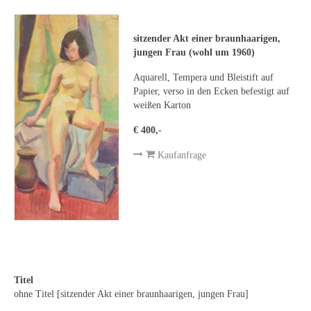
Leonhard Heinrich Hessel
George Paice
sitzender Akt einer braunhaarigen,
jungen Frau (wohl um 1960)
Johann Georg Strobel
Aquarell, Tempera und Bleistift auf
Ludwig Martin Wilberg
Papier, verso in den Ecken befestigt auf
weißen Karton
Weitere Künstler nach 1945
€ 400,-
Kunst 1900-1945
Kaufanfrage
Walter Becker
Ernst Geitlinger
Erich Hartmann
Wilhelm von Hillern-Flinsch
Titel
Karl Otto Hy
ohne Titel [sitzender Akt einer braunhaarigen, jungen Frau]