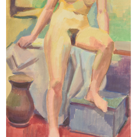
Buchempfehlungen
Richild Holt – Farbe und Linie
Theodor Zeller (1900-1986) Maler und
Visionär
Walter Becker (1893-1984) Malerei und Grafik
Der Maler Richard Sprick (1901-1976)
Suche
Über Uns
Kontakt
Publikationsliste
Über Uns