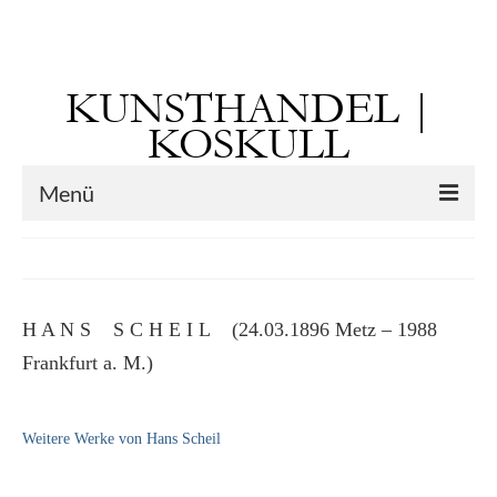
Suchen
nach:
KUNSTHANDEL |
KOSKULL
Menü
Startseite
Künstler
H A N S S C H E I L (24.03.1896 Metz – 1988
Kunst vor 1900
Frankfurt a. M.)
Georg Otto Forster (01.08.1791 Sausenheim
– 02.06.1851 ebd.)
Weitere Werke von Hans Scheil
Max Gaisser