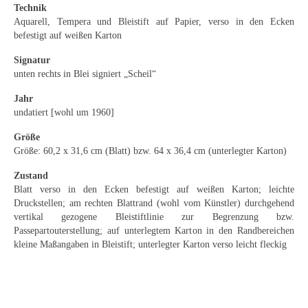
Emma Joos
Technik
Aquarell, Tempera und Bleistift auf Papier, verso in den Ecken
Paul Segieth
befestigt auf weißen Karton
Signatur
Richard Sprick
unten rechts in Blei signiert „Scheil“
Weitere Künstler 1900-1945
Jahr
undatiert [wohl um 1960]
Kunst nach 1945
Größe
Helmut Diekmann
Größe: 60,2 x 31,6 cm (Blatt) bzw. 64 x 36,4 cm (unterlegter Karton)
Hermann Dieste
Zustand
Blatt verso in den Ecken befestigt auf weißen Karton; leichte
August Lange-Brock
Druckstellen; am rechten Blattrand (wohl vom Künstler) durchgehend
vertikal gezogene Bleistiftlinie zur Begrenzung bzw.
Ludwig (Luis) Neu
Passepartouterstellung; auf unterlegtem Karton in den Randbereichen
kleine Maßangaben in Bleistift; unterlegter Karton verso leicht fleckig
Ferdinand Springer
Arne Siegfried