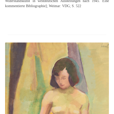
Widerstandskunst in westdeutschen Ausstellungen nach 1945. Eine
Neues
kommentierte Bibliographie]; Weimar: VDG; S. 522
Tägliche Dosis Kunst
Themenflyer
Themenflyer: Trügerische Idyllen
Themenflyer: Buch und Schrift in der Kunst
Themenflyer: Sehnsucht Süden
Themenflyer: Walter Becker
Themenflyer: Richild Holt
Themenflyer: Ernst Geitlinger
Themenflyer: Michel Wagner
Weitere Themenflyer