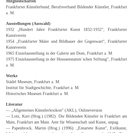
Mitgliedschaften
Schwäbische Künstler
Frankfurter Künstlerbund; Berufsverband Bildender Künstler, Frankfurt
a. M.
Weitere
Ausstellungen (Auswahl)
Expressiver Realismus
1932 „Hundert Jahre Frankfurter Kunst 1832-1932”, Frankfurter
Kunstverein
Motive
1954 „Frankfurter Maler und Bildhauer der Gegenwart“, Frankfurter
Kunstverein
Abstraktion
1965 Einzelausstellung in der Galerie am Dom, Frankfurt a. M.
1975 Einzelausstellung in der Heussenstamm´schen Stiftung“, Frankfurt
Industrie & Arbeit
a. M.
Werke
Mediterrane Landschaft
Städel Museum, Frankfurt a. M.
Institut für Stadtgeschichte, Frankfurt a. M.
Norddeutsche Landschaften
Historisches Museum Frankfurt a. M.
Süddeutsche Landschaft
Literatur
— „Allgemeines Künstlerlexikon“ (AKL), Onlineversion
Selbstbildnisse
— Lotz, Kurt (Hrsg.) (1982): Die Bildenden Künstler in Frankfurt am
Main, Frankfurt am Main. Amt für Wissenschaft und Kunst, unpag.
Stillleben
— Papenbrock, Martin (Hrsg.) (1996): „Entartete Kunst“, Exilkunst,